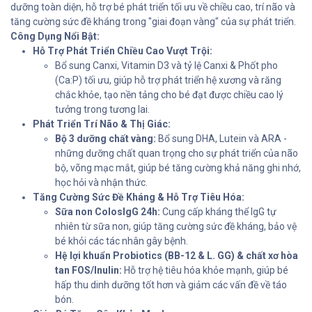
dưỡng toàn diện, hỗ trợ bé phát triển tối ưu về chiều cao, trí não và
tăng cường sức đề kháng trong "giai đoạn vàng" của sự phát triển.
Công Dụng Nổi Bật:
Hỗ Trợ Phát Triển Chiều Cao Vượt Trội:
Bổ sung Canxi, Vitamin D3 và tỷ lệ Canxi & Phốt pho
(Ca:P) tối ưu, giúp hỗ trợ phát triển hệ xương và răng
chắc khỏe, tạo nền tảng cho bé đạt được chiều cao lý
tưởng trong tương lai.
Phát Triển Trí Não & Thị Giác:
Bộ 3 dưỡng chất vàng:
Bổ sung DHA, Lutein và ARA -
những dưỡng chất quan trọng cho sự phát triển của não
bộ, võng mạc mắt, giúp bé tăng cường khả năng ghi nhớ,
học hỏi và nhận thức.
Tăng Cường Sức Đề Kháng & Hỗ Trợ Tiêu Hóa:
Sữa non ColosIgG 24h:
Cung cấp kháng thể IgG tự
nhiên từ sữa non, giúp tăng cường sức đề kháng, bảo vệ
bé khỏi các tác nhân gây bệnh.
Hệ lợi khuẩn Probiotics (BB-12 & L. GG) & chất xơ hòa
tan FOS/Inulin:
Hỗ trợ hệ tiêu hóa khỏe mạnh, giúp bé
hấp thu dinh dưỡng tốt hơn và giảm các vấn đề về táo
bón.