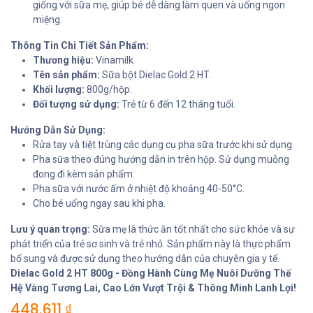
giống với sữa mẹ, giúp bé dễ dàng làm quen và uống ngon
miệng.
Thông Tin Chi Tiết Sản Phẩm:
Thương hiệu:
Vinamilk
Tên sản phẩm:
Sữa bột Dielac Gold 2 HT.
Khối lượng:
800g/hộp.
Đối tượng sử dụng:
Trẻ từ 6 đến 12 tháng tuổi.
Hướng Dẫn Sử Dụng:
Rửa tay và tiệt trùng các dụng cụ pha sữa trước khi sử dụng.
Pha sữa theo đúng hướng dẫn in trên hộp. Sử dụng muỗng
đong đi kèm sản phẩm.
Pha sữa với nước ấm ở nhiệt độ khoảng 40-50°C.
Cho bé uống ngay sau khi pha.
Lưu ý quan trọng:
Sữa mẹ là thức ăn tốt nhất cho sức khỏe và sự
phát triển của trẻ sơ sinh và trẻ nhỏ. Sản phẩm này là thực phẩm
bổ sung và được sử dụng theo hướng dẫn của chuyên gia y tế.
Dielac Gold 2 HT 800g - Đồng Hành Cùng Mẹ Nuôi Dưỡng Thế
Hệ Vàng Tương Lai, Cao Lớn Vượt Trội & Thông Minh Lanh Lợi!
448.611
₫