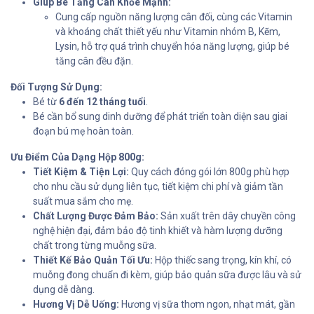
Giúp Bé Tăng Cân Khỏe Mạnh:
Cung cấp nguồn năng lượng cân đối, cùng các Vitamin
và khoáng chất thiết yếu như Vitamin nhóm B, Kẽm,
Lysin, hỗ trợ quá trình chuyển hóa năng lượng, giúp bé
tăng cân đều đặn.
Đối Tượng Sử Dụng:
Bé từ
6 đến 12 tháng tuổi
.
Bé cần bổ sung dinh dưỡng để phát triển toàn diện sau giai
đoạn bú mẹ hoàn toàn.
Ưu Điểm Của Dạng Hộp 800g:
Tiết Kiệm & Tiện Lợi:
Quy cách đóng gói lớn 800g phù hợp
cho nhu cầu sử dụng liên tục, tiết kiệm chi phí và giảm tần
suất mua sắm cho mẹ.
Chất Lượng Được Đảm Bảo:
Sản xuất trên dây chuyền công
nghệ hiện đại, đảm bảo độ tinh khiết và hàm lượng dưỡng
chất trong từng muỗng sữa.
Thiết Kế Bảo Quản Tối Ưu:
Hộp thiếc sang trọng, kín khí, có
muỗng đong chuẩn đi kèm, giúp bảo quản sữa được lâu và sử
dụng dễ dàng.
Hương Vị Dễ Uống:
Hương vị sữa thơm ngon, nhạt mát, gần