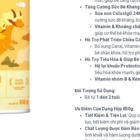
mắt, giúp bé tăng cườn
Tăng Cường Sức Đề Kháng 
Sữa non ColosIgG 24h
cường sức đề kháng, bả
Vitamin & Khoáng chất
giúp cơ thể bé khỏe mạ
Hỗ Trợ Phát Triển Chiều C
Bổ sung Canxi, Vitamin 
bé chắc khỏe, hỗ trợ phá
Hỗ Trợ Tiêu Hóa & Giúp Bé
Hệ lợi khuẩn Probiotic
tiêu hóa khỏe mạnh, gi
Vitamin nhóm B & Kẽ
Đối Tượng Sử Dụng:
Bé từ
1 đến 2 tuổi
.
Ưu Điểm Của Dạng Hộp 850g:
Tiết Kiệm & Tiện Lợi:
Quy cá
tục, tiết kiệm chi phí và gi
Chất Lượng Được Đảm Bảo
tinh khiết và hàm lượng dưỡ