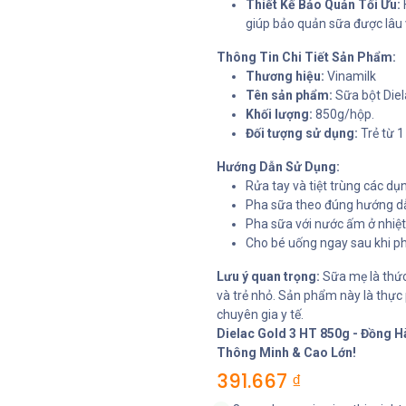
Thiết Kế Bảo Quản Tối Ưu:
giúp bảo quản sữa được lâu 
Thông Tin Chi Tiết Sản Phẩm:
Thương hiệu:
Vinamilk
Tên sản phẩm:
Sữa bột Diel
Khối lượng:
850g/hộp.
Đối tượng sử dụng:
Trẻ từ 1
Hướng Dẫn Sử Dụng:
Rửa tay và tiệt trùng các dụ
Pha sữa theo đúng hướng dẫ
Pha sữa với nước ấm ở nhiệ
Cho bé uống ngay sau khi ph
Lưu ý quan trọng:
Sữa mẹ là thức 
và trẻ nhỏ. Sản phẩm này là thự
chuyên gia y tế.
Dielac Gold 3 HT 850g - Đồng 
Thông Minh & Cao Lớn!
391.667
₫