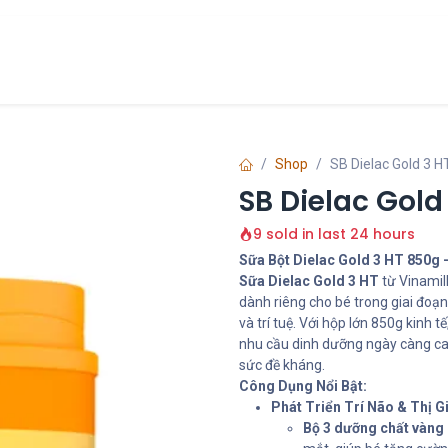
Chính Sách
Liên hệ
về chúng tôi
Shop
SB Dielac Gold 3 
SB Dielac Gol
9 sold in last 24 hours
Sữa Bột Dielac Gold 3 HT 850g 
Sữa Dielac Gold 3 HT
từ Vinamil
dành riêng cho bé trong giai đoạn 
và trí tuệ. Với hộp lớn 850g kinh
nhu cầu dinh dưỡng ngày càng cao 
sức đề kháng.
Công Dụng Nổi Bật:
Phát Triển Trí Não & Thị G
Bộ 3 dưỡng chất vàng 