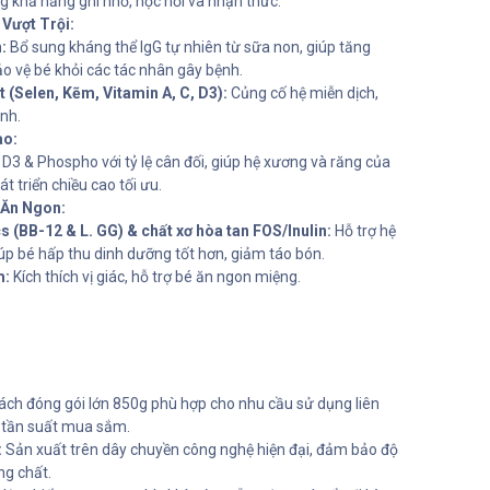
g khả năng ghi nhớ, học hỏi và nhận thức.
Vượt Trội:
:
Bổ sung kháng thể IgG tự nhiên từ sữa non, giúp tăng
o vệ bé khỏi các tác nhân gây bệnh.
 (Selen, Kẽm, Vitamin A, C, D3):
Củng cố hệ miễn dịch,
nh.
ao:
D3 & Phospho với tỷ lệ cân đối, giúp hệ xương và răng của
t triển chiều cao tối ưu.
 Ăn Ngon:
s (BB-12 & L. GG) & chất xơ hòa tan FOS/Inulin:
Hỗ trợ hệ
úp bé hấp thu dinh dưỡng tốt hơn, giảm táo bón.
m:
Kích thích vị giác, hỗ trợ bé ăn ngon miệng.
ch đóng gói lớn 850g phù hợp cho nhu cầu sử dụng liên
ảm tần suất mua sắm.
:
Sản xuất trên dây chuyền công nghệ hiện đại, đảm bảo độ
ng chất.