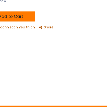
t now
dd to Cart
danh sách yêu thích
Share