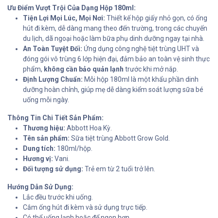
Ưu Điểm Vượt Trội Của Dạng Hộp 180ml:
Tiện Lợi Mọi Lúc, Mọi Nơi:
Thiết kế hộp giấy nhỏ gọn, có ống
hút đi kèm, dễ dàng mang theo đến trường, trong các chuyến
du lịch, dã ngoại hoặc làm bữa phụ dinh dưỡng ngay tại nhà.
An Toàn Tuyệt Đối:
Ứng dụng công nghệ tiệt trùng UHT và
đóng gói vô trùng 6 lớp hiện đại, đảm bảo an toàn vệ sinh thực
phẩm,
không cần bảo quản lạnh
trước khi mở nắp.
Định Lượng Chuẩn:
Mỗi hộp 180ml là một khẩu phần dinh
dưỡng hoàn chỉnh, giúp mẹ dễ dàng kiểm soát lượng sữa bé
uống mỗi ngày.
Thông Tin Chi Tiết Sản Phẩm:
Thương hiệu:
Abbott Hoa Kỳ.
Tên sản phẩm:
Sữa tiệt trùng Abbott Grow Gold.
Dung tích:
180ml/hộp.
Hương vị:
Vani.
Đối tượng sử dụng:
Trẻ em từ 2 tuổi trở lên.
Hướng Dẫn Sử Dụng:
Lắc đều trước khi uống.
Cắm ống hút đi kèm và sử dụng trực tiếp.
Có thể uống lạnh hoặc để ngon hơn.