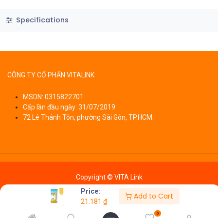
Specifications
CÔNG TY CỔ PHẨN VITALINK
MSDN: 0315822701
Cấp lần đầu ngày: 31/07/2019
72 Lê Thánh Tôn, phường Sài Gòn, TP.HCM.
Copyright © VITA Link
Price:
Add to Cart
21.181
₫
0