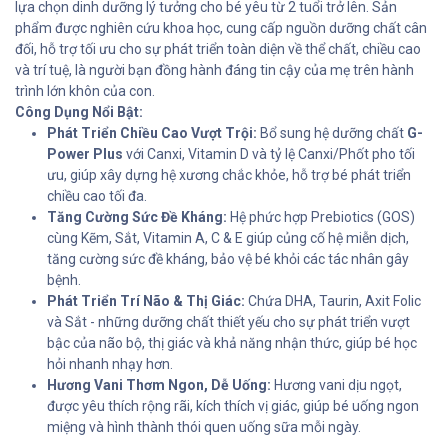
lựa chọn dinh dưỡng lý tưởng cho bé yêu từ 2 tuổi trở lên. Sản
phẩm được nghiên cứu khoa học, cung cấp nguồn dưỡng chất cân
đối, hỗ trợ tối ưu cho sự phát triển toàn diện về thể chất, chiều cao
và trí tuệ, là người bạn đồng hành đáng tin cậy của mẹ trên hành
trình lớn khôn của con.
Công Dụng Nổi Bật:
Phát Triển Chiều Cao Vượt Trội:
Bổ sung hệ dưỡng chất
G-
Power Plus
với Canxi, Vitamin D và tỷ lệ Canxi/Phốt pho tối
ưu, giúp xây dựng hệ xương chắc khỏe, hỗ trợ bé phát triển
chiều cao tối đa.
Tăng Cường Sức Đề Kháng:
Hệ phức hợp Prebiotics (GOS)
cùng Kẽm, Sắt, Vitamin A, C & E giúp củng cố hệ miễn dịch,
tăng cường sức đề kháng, bảo vệ bé khỏi các tác nhân gây
bệnh.
Phát Triển Trí Não & Thị Giác:
Chứa DHA, Taurin, Axit Folic
và Sắt - những dưỡng chất thiết yếu cho sự phát triển vượt
bậc của não bộ, thị giác và khả năng nhận thức, giúp bé học
hỏi nhanh nhạy hơn.
Hương Vani Thơm Ngon, Dễ Uống:
Hương vani dịu ngọt,
được yêu thích rộng rãi, kích thích vị giác, giúp bé uống ngon
miệng và hình thành thói quen uống sữa mỗi ngày.