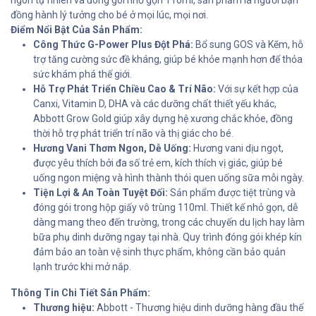
ngon tự nhiên và đóng gói nhỏ gọn 110ml, sản phẩm là người bạn
đồng hành lý tưởng cho bé ở mọi lúc, mọi nơi.
Điểm Nổi Bật Của Sản Phẩm:
Công Thức G-Power Plus Đột Phá:
Bổ sung GOS và Kẽm, hỗ
trợ tăng cường sức đề kháng, giúp bé khỏe mạnh hơn để thỏa
sức khám phá thế giới.
Hỗ Trợ Phát Triển Chiều Cao & Trí Não:
Với sự kết hợp của
Canxi, Vitamin D, DHA và các dưỡng chất thiết yếu khác,
Abbott Grow Gold giúp xây dựng hệ xương chắc khỏe, đồng
thời hỗ trợ phát triển trí não và thị giác cho bé.
Hương Vani Thơm Ngon, Dễ Uống:
Hương vani dịu ngọt,
được yêu thích bởi đa số trẻ em, kích thích vị giác, giúp bé
uống ngon miệng và hình thành thói quen uống sữa mỗi ngày.
Tiện Lợi & An Toàn Tuyệt Đối:
Sản phẩm được tiệt trùng và
đóng gói trong hộp giấy vô trùng 110ml. Thiết kế nhỏ gọn, dễ
dàng mang theo đến trường, trong các chuyến du lịch hay làm
bữa phụ dinh dưỡng ngay tại nhà. Quy trình đóng gói khép kín
đảm bảo an toàn vệ sinh thực phẩm, không cần bảo quản
lạnh trước khi mở nắp.
Thông Tin Chi Tiết Sản Phẩm:
Thương hiệu:
Abbott - Thương hiệu dinh dưỡng hàng đầu thế