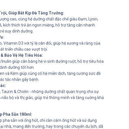
rội, Giúp Bắt Kịp Đà Tăng Trưởng:
ợng cao, cùng hệ dưỡng chất đặc chế giàu Đạm, Lysin,
 kích thích trẻ ăn ngon miệng, hỗ trợ tăng cân nhanh
trẻ suy dinh dưỡng.
Ưu:
 Vitamin D3 với tỷ lệ cân đối, giúp hệ xương và răng của
át triển chiều cao vượt trội.
& Bảo Vệ Hệ Tiêu Hóa:
Inulin giúp cân bằng hệ vi sinh đường ruột, hỗ trợ tiêu hóa
dinh dưỡng tốt hơn.
elen và Kẽm giúp củng cố hệ miễn dịch, tăng cường sức đề
các tác nhân gây bệnh.
iác:
c, Taurin & Cholin - những dưỡng chất quan trọng cho sự
a não bộ và thị giác, giúp trẻ thông minh và tăng cường khả
p Pha Sẵn 180ml:
 pha sẵn với ống hút, chỉ cần cắm ống hút và sử dụng
ại nhà, mang đến trường, hay trong các chuyến du lịch, dã