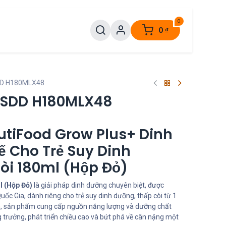
0
0
₫
DD H180MLX48
 SDD H180MLX48
utiFood Grow Plus+ Dinh
 Cho Trẻ Suy Dinh
òi 180ml (Hộp Đỏ)
 (Hộp Đỏ)
là giải pháp dinh dưỡng chuyên biệt, được
ốc Gia, dành riêng cho trẻ suy dinh dưỡng, thấp còi từ 1
phá, sản phẩm cung cấp nguồn năng lượng và dưỡng chất
ăng trưởng, phát triển chiều cao và bứt phá về cân nặng một