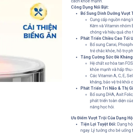
cách khỏe mạnh.
Công Dụng Nổi Bật:
Bổ Sung Dinh Dưỡng Vượt T
Cung cấp nguồn năng lư
Kẽm và Vitamin nhóm B,
chóng và hiệu quả cho 
Phát Triển Chiều Cao Tối 
Bổ sung Canxi, Phospho,
trẻ chắc khỏe, hỗ trợ ph
Tăng Cường Sức Đề Kháng 
Hệ chất xơ hòa tan FOS/
khỏe mạnh và hấp thu 
Các Vitamin A, C, E, S
kháng, bảo vệ trẻ khỏi 
Phát Triển Trí Não & Thị G
Bổ sung DHA, Axit Foli
phát triển toàn diện củ
năng học hỏi.
Ưu Điểm Vượt Trội Của Dạng Hộ
Tiện Lợi Tuyệt Đối:
Dạng hộp
ngay. Lý tưởng cho bé uống t