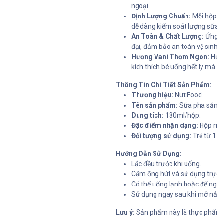
ngoại.
Định Lượng Chuẩn:
Mỗi hộp 
dễ dàng kiểm soát lượng sữ
An Toàn & Chất Lượng:
Ứng 
đại, đảm bảo an toàn vệ si
Hương Vani Thơm Ngon:
Hư
kích thích bé uống hết ly m
Thông Tin Chi Tiết Sản Phẩm:
Thương hiệu:
NutiFood
Tên sản phẩm:
Sữa pha sẵn 
Dung tích:
180ml/hộp.
Đặc điểm nhận dạng:
Hộp m
Đối tượng sử dụng:
Trẻ từ 1 
Hướng Dẫn Sử Dụng:
Lắc đều trước khi uống.
Cắm ống hút và sử dụng trực
Có thể uống lạnh hoặc để ng
Sử dụng ngay sau khi mở nắ
Lưu ý:
Sản phẩm này là thực phẩ