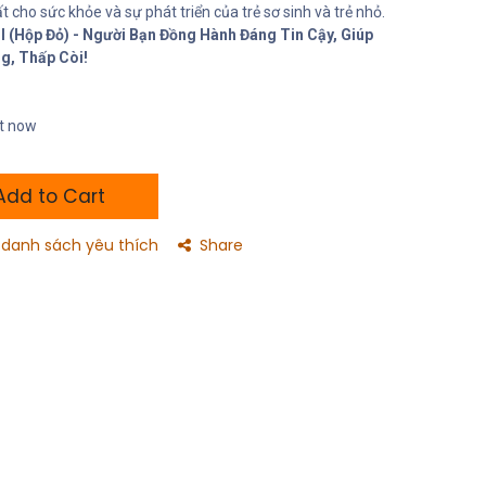
ất cho sức khỏe và sự phát triển của trẻ sơ sinh và trẻ nhỏ.
 (Hộp Đỏ) - Người Bạn Đồng Hành Đáng Tin Cậy, Giúp
g, Thấp Còi!
ht now
dd to Cart
danh sách yêu thích
Share