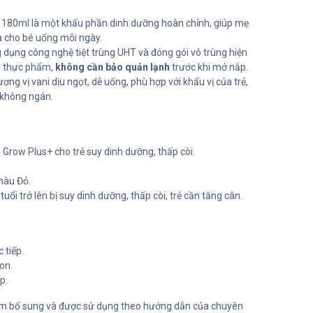
180ml là một khẩu phần dinh dưỡng hoàn chỉnh, giúp mẹ
a cho bé uống mỗi ngày.
dụng công nghệ tiệt trùng UHT và đóng gói vô trùng hiện
nh thực phẩm,
không cần bảo quản lạnh
trước khi mở nắp.
ơng vị vani dịu ngọt, dễ uống, phù hợp với khẩu vị của trẻ,
à không ngán.
Grow Plus+ cho trẻ suy dinh dưỡng, thấp còi.
àu Đỏ.
tuổi trở lên bị suy dinh dưỡng, thấp còi, trẻ cần tăng cân.
 tiếp.
on.
p.
m bổ sung và được sử dụng theo hướng dẫn của chuyên