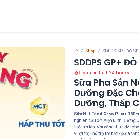
Chính Sách
Liên hệ
về chúng tôi
Shop
SDDPS GP+ ĐỎ S
SDDPS GP+ ĐỎ
11 sold in last 24 hours
Sữa Pha Sẵn N
Dưỡng Đặc Chế
Dưỡng, Thấp C
Sữa NutiFood Grow Plus+ 180ml
nghiên cứu bởi Viện Dinh Dưỡng Qu
tuổi trở lên. Với công thức đột 
vượt trội, hỗ trợ trẻ bắt kịp đà t