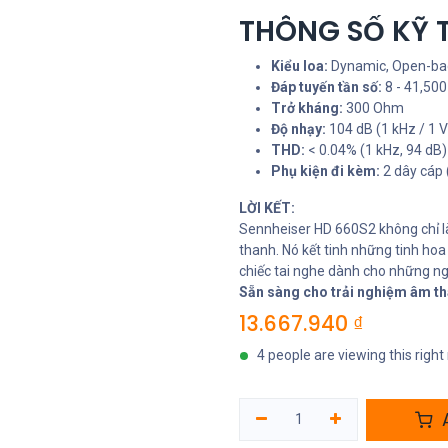
THÔNG SỐ KỸ 
Kiểu loa:
Dynamic, Open-ba
Đáp tuyến tần số:
8 - 41,500
Trở kháng:
300 Ohm
Độ nhạy:
104 dB (1 kHz / 1 
THD:
< 0.04% (1 kHz, 94 dB)
Phụ kiện đi kèm:
2 dây cáp
LỜI KẾT:
Sennheiser HD 660S2 không chỉ l
thanh. Nó kết tinh những tinh hoa 
chiếc tai nghe dành cho những ngư
Sẵn sàng cho trải nghiệm âm th
13.667.940
₫
4 people are viewing this righ
A