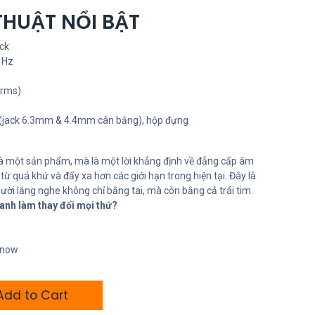
THUẬT NỔI BẬT
ck
 Hz
Vrms)
 (jack 6.3mm & 4.4mm cân bằng), hộp đựng
à một sản phẩm, mà là một lời khẳng định về đẳng cấp âm
từ quá khứ và đẩy xa hơn các giới hạn trong hiện tại. Đây là
ời lắng nghe không chỉ bằng tai, mà còn bằng cả trái tim.
anh làm thay đổi mọi thứ?
t now
dd to Cart