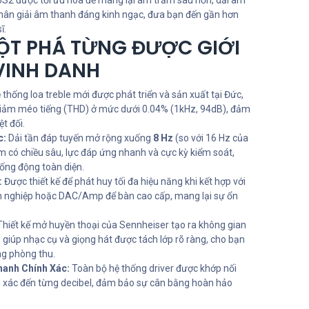
S2 được tối ưu hóa để mang lại âm trầm sâu hơn, dải âm
 phân giải âm thanh đáng kinh ngạc, đưa bạn đến gần hơn
ĩ.
T PHÁ TỪNG ĐƯỢC GIỚI
VINH DANH
thống loa treble mới được phát triển và sản xuất tại Đức,
giảm méo tiếng (THD) ở mức dưới 0.04% (1kHz, 94dB), đảm
t đối.
c:
Dải tần đáp tuyến mở rộng xuống
8 Hz
(so với 16 Hz của
có chiều sâu, lực đáp ứng nhanh và cực kỳ kiểm soát,
ống động toàn diện.
:
Được thiết kế để phát huy tối đa hiệu năng khi kết hợp với
ên nghiệp hoặc DAC/Amp để bàn cao cấp, mang lại sự ổn
hiết kế mở huyền thoại của Sennheiser tạo ra không gian
 giúp nhạc cụ và giọng hát được tách lớp rõ ràng, cho bạn
ng phòng thu.
anh Chính Xác:
Toàn bộ hệ thống driver được khớp nối
 xác đến từng decibel, đảm bảo sự cân bằng hoàn hảo