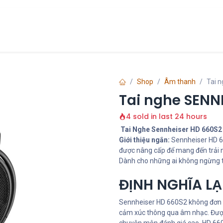
Chính Sách
Liên hệ
về chúng tôi
Shop
Âm thanh
Tai 
Tai nghe SENN
4 sold in last 24 hours
Tai Nghe Sennheiser HD 660S2 
Giới thiệu ngắn:
Sennheiser HD 66
được nâng cấp để mang đến trải 
Dành cho những ai không ngừng t
ĐỊNH NGHĨA L
Sennheiser HD 660S2 không đơn t
cảm xúc thông qua âm nhạc. Được 