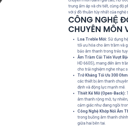
chuyên môn đánh giá cao, HD 660
trung ấm áp và chi tiết, cùng độ
với ý đồ thuần túy nhất của nghệ s
CÔNG NGHỆ ĐỘ
CHUYÊN MÔN 
Loa Treble Mới:
Sử dụng hệ 
tối ưu hóa cho âm trầm và 
bảo âm thanh trong trẻo tuyệ
Âm Trầm Cải Tiến Vượt Bậ
HD 660S), mang đến âm trầm 
cho trải nghiệm nghe nhạc s
Trở Kháng Tối Ưu 300 Ohm
các thiết bị âm thanh chuy
định và động lực mạnh mẽ.
Thiết Kế Mở (Open-Back):
T
âm thanh rộng mở, tự nhiên,
cảm giác như đang ngồi tro
Công Nghệ Khớp Nối Âm Th
trong buồng âm thanh chính
giữa hai bên tai.