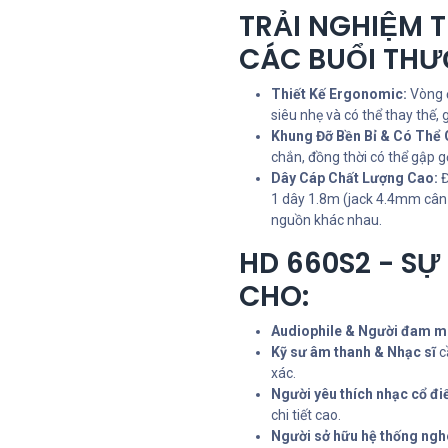
TRẢI NGHIỆM T
CÁC BUỔI THƯ
Thiết Kế Ergonomic:
Vòng đ
siêu nhẹ và có thể thay thế, 
Khung Đỡ Bền Bỉ & Có Thể 
chắn, đồng thời có thể gập 
Dây Cáp Chất Lượng Cao:
Đ
1 dây 1.8m (jack 4.4mm cân b
nguồn khác nhau.
HD 660S2 - S
CHO:
Audiophile & Người đam m
Kỹ sư âm thanh & Nhạc sĩ
c
xác.
Người yêu thích nhạc cổ đi
chi tiết cao.
Người sở hữu hệ thống nghe