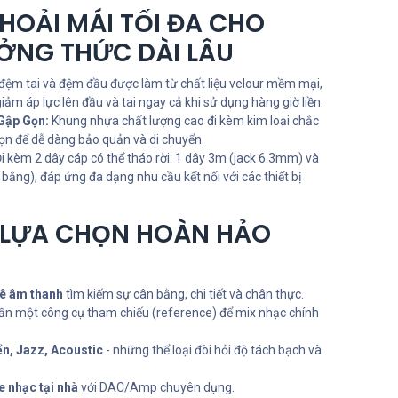
HOẢI MÁI TỐI ĐA CHO
ỞNG THỨC DÀI LÂU
ệm tai và đệm đầu được làm từ chất liệu velour mềm mại,
giảm áp lực lên đầu và tai ngay cả khi sử dụng hàng giờ liền.
Gập Gọn:
Khung nhựa chất lượng cao đi kèm kim loại chắc
gọn để dễ dàng bảo quản và di chuyển.
i kèm 2 dây cáp có thể tháo rời: 1 dây 3m (jack 6.3mm) và
ằng), đáp ứng đa dạng nhu cầu kết nối với các thiết bị
Ự LỰA CHỌN HOÀN HẢO
ê âm thanh
tìm kiếm sự cân bằng, chi tiết và chân thực.
ần một công cụ tham chiếu (reference) để mix nhạc chính
ển, Jazz, Acoustic
- những thể loại đòi hỏi độ tách bạch và
 nhạc tại nhà
với DAC/Amp chuyên dụng.