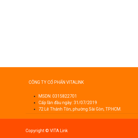
CÔNG TY CỔ PHẨN VITALINK
MSDN: 0315822701
Cấp lần đầu ngày: 31/07/2019
72 Lê Thánh Tôn, phường Sài Gòn, TP.HCM.
Copyright © VITA Link