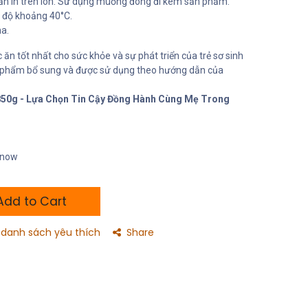
n in trên lon. Sử dụng muỗng đong đi kèm sản phẩm.
t độ khoảng 40°C.
a.
ăn tốt nhất cho sức khỏe và sự phát triển của trẻ sơ sinh
c phẩm bổ sung và được sử dụng theo hướng dẫn của
 850g - Lựa Chọn Tin Cậy Đồng Hành Cùng Mẹ Trong
t now
dd to Cart
danh sách yêu thích
Share