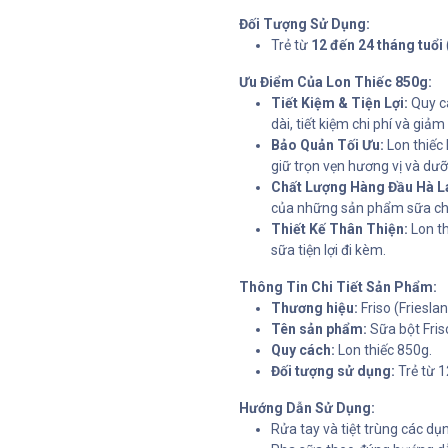
Đối Tượng Sử Dụng:
Trẻ từ
12 đến 24 tháng tuổi
Ưu Điểm Của Lon Thiếc 850g:
Tiết Kiệm & Tiện Lợi:
Quy cá
dài, tiết kiệm chi phí và gi
Bảo Quản Tối Ưu:
Lon thiếc 
giữ trọn vẹn hương vị và dưỡ
Chất Lượng Hàng Đầu Hà L
của những sản phẩm sữa chấ
Thiết Kế Thân Thiện:
Lon t
sữa tiện lợi đi kèm.
Thông Tin Chi Tiết Sản Phẩm:
Thương hiệu:
Friso (Friesl
Tên sản phẩm:
Sữa bột Friso
Quy cách:
Lon thiếc 850g.
Đối tượng sử dụng:
Trẻ từ 1
Hướng Dẫn Sử Dụng:
Rửa tay và tiệt trùng các dụ