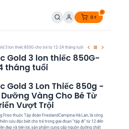
0
0
₫
ld 3 lon thiếc 850G-cho trẻ từ 12-24 tháng tuổi
ac Gold 3 lon thiếc 850G-
4 tháng tuổi
ac Gold 3 Lon Thiếc 850g -
 Dưỡng Vàng Cho Bé Từ
riển Vượt Trội
g Friso thuộc Tập đoàn FrieslandCampina Hà Lan, là công
ên cứu đặc biệt cho trẻ trong giai đoạn "tập đi" từ 12 đến
 bền đẹp và tiện lợi, sản phẩm cung cấp nguồn dưỡng chất