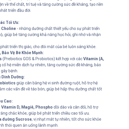
iện về thể chất, trí tuệ và tăng cường sức đề kháng, tạo nền
át triển đầu đời.
iác Tối Ưu:
 Choline
- những dưỡng chất thiết yếu cho sự phát triển
, giúp bé tăng cường khả năng học hỏi, ghi nhớ và nhận
phát triển thị giác, cho đôi mắt của bé luôn sáng khỏe.
 Bảo Vệ Bé Khỏe Mạnh:
s
(Prebiotics GOS & Probiotics) kết hợp với các
Vitamin (A,
g cố hệ miễn dịch tự nhiên, tăng cường sức đề kháng, bảo
 gây bệnh.
u Dinh Dưỡng:
obiotics
giúp cân bằng hệ vi sinh đường ruột, hỗ trợ hệ
ảm các vấn đề về táo bón, giúp bé hấp thu dưỡng chất tốt
ều Cao:
, Vitamin D, Magiê, Phospho
dồi dào và cân đối, hỗ trợ
răng chắc khỏe, giúp bé phát triển chiều cao tối ưu.
a đường Sucrose
, vị nhạt mát tự nhiên, tốt cho sức khỏe
nh thói quen ăn uống lành mạnh.