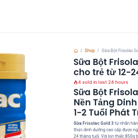
Chính Sách
Liên hệ
về chúng tôi
Shop
Sữa Bột Frisolac Go
Sữa Bột Frisol
cho trẻ từ 12-2
4 sold in last 24 hours
Sữa Bột Frisol
Nền Tảng Dinh
1-2 Tuổi Phát T
Sữa Frisolac Gold 3
từ nhãn hàn
thức dinh dưỡng cao cấp được nghi
24 tháng tuổi. Với lon thiếc 850g