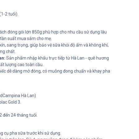
(1-2 tuổi).
ch đóng gói lớn 850g phù hợp cho nhu cầu sử dụng lâu
ảm tần suất mua sắm cho mẹ.
kín, sang trọng, giúp bảo vệ sữa khỏi độ ẩm và không khí,
ng chất.
an:
Sản phẩm nhập khẩu trực tiếp từ Hà Lan - quê hương
t lượng cao toàn cầu.
hiếc dễ dàng mở đóng, có muỗng đong chuẩn và khay pha
andCampina Hà Lan)
lac Gold 3.
2 đến 24 tháng tuổi.
ng cụ pha sữa trước khi sử dụng.