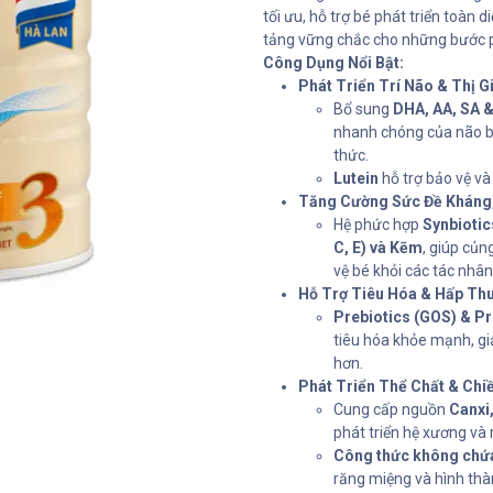
tối ưu, hỗ trợ bé phát triển toàn d
tảng vững chắc cho những bước ph
Công Dụng Nổi Bật:
Phát Triển Trí Não & Thị G
Bổ sung
DHA, AA, SA &
nhanh chóng của não bộ
thức.
Lutein
hỗ trợ bảo vệ và 
Tăng Cường Sức Đề Kháng,
Hệ phức hợp
Synbiotic
C, E) và Kẽm
, giúp củn
vệ bé khỏi các tác nhân
Hỗ Trợ Tiêu Hóa & Hấp Th
Prebiotics (GOS) & Pr
tiêu hóa khỏe mạnh, gi
hơn.
Phát Triển Thể Chất & Chi
Cung cấp nguồn
Canxi
phát triển hệ xương và 
Công thức không chứ
răng miệng và hình thà