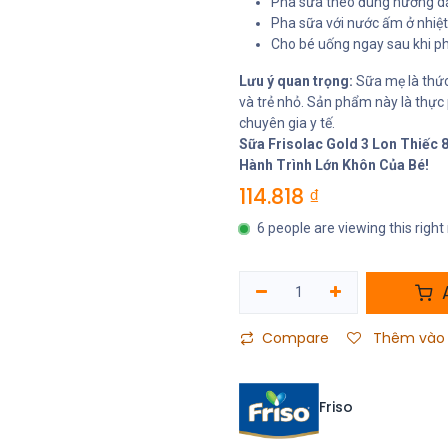
Pha sữa theo đúng hướng dẫ
Pha sữa với nước ấm ở nhiệ
Cho bé uống ngay sau khi ph
Lưu ý quan trọng:
Sữa mẹ là thức 
và trẻ nhỏ. Sản phẩm này là thự
chuyên gia y tế.
Sữa Frisolac Gold 3 Lon Thiếc
Hành Trình Lớn Khôn Của Bé!
114.818
₫
6 people are viewing this righ
A
Compare
Thêm vào 
Friso