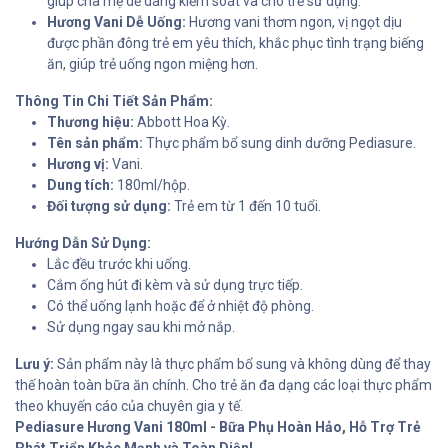
giúp cha mẹ dễ dàng kiểm soát và cho trẻ sử dụng.
Hương Vani Dễ Uống:
Hương vani thơm ngon, vị ngọt dịu
được phần đông trẻ em yêu thích, khắc phục tình trạng biếng
ăn, giúp trẻ uống ngon miệng hơn.
Thông Tin Chi Tiết Sản Phẩm:
Thương hiệu:
Abbott Hoa Kỳ.
Tên sản phẩm:
Thực phẩm bổ sung dinh dưỡng Pediasure.
Hương vị:
Vani.
Dung tích:
180ml/hộp.
Đối tượng sử dụng:
Trẻ em từ 1 đến 10 tuổi.
Hướng Dẫn Sử Dụng:
Lắc đều trước khi uống.
Cắm ống hút đi kèm và sử dụng trực tiếp.
Có thể uống lạnh hoặc để ở nhiệt độ phòng.
Sử dụng ngay sau khi mở nắp.
Lưu ý:
Sản phẩm này là thực phẩm bổ sung và không dùng để thay
thế hoàn toàn bữa ăn chính. Cho trẻ ăn đa dạng các loại thực phẩm
theo khuyến cáo của chuyên gia y tế.
Pediasure Hương Vani 180ml - Bữa Phụ Hoàn Hảo, Hỗ Trợ Trẻ
Phát Triển Khỏe Mạnh và Toàn Diện!