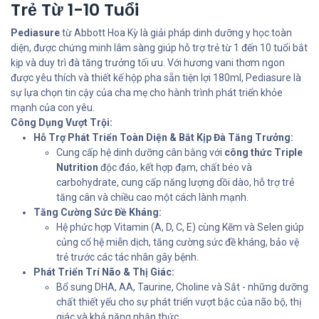
Trẻ Từ 1-10 Tuổi
Pediasure
từ Abbott Hoa Kỳ là giải pháp dinh dưỡng y học toàn
diện, được chứng minh lâm sàng giúp hỗ trợ trẻ từ 1 đến 10 tuổi bắt
kịp và duy trì đà tăng trưởng tối ưu. Với hương vani thơm ngon
được yêu thích và thiết kế hộp pha sẵn tiện lợi 180ml, Pediasure là
sự lựa chọn tin cậy của cha mẹ cho hành trình phát triển khỏe
mạnh của con yêu.
Công Dụng Vượt Trội:
Hỗ Trợ Phát Triển Toàn Diện & Bắt Kịp Đà Tăng Trưởng:
Cung cấp hệ dinh dưỡng cân bằng với
công thức Triple
Nutrition
độc đáo, kết hợp đạm, chất béo và
carbohydrate, cung cấp năng lượng dồi dào, hỗ trợ trẻ
tăng cân và chiều cao một cách lành mạnh.
Tăng Cường Sức Đề Kháng:
Hệ phức hợp Vitamin (A, D, C, E) cùng Kẽm và Selen giúp
củng cố hệ miễn dịch, tăng cường sức đề kháng, bảo vệ
trẻ trước các tác nhân gây bệnh.
Phát Triển Trí Não & Thị Giác:
Bổ sung DHA, AA, Taurine, Choline và Sắt - những dưỡng
chất thiết yếu cho sự phát triển vượt bậc của não bộ, thị
giác và khả năng nhận thức.