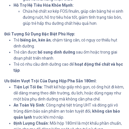
Hỗ Trợ Hệ Tiêu Hóa Khỏe Mạnh:
Chứa hệ chất xơ kép FOS/Inulin, giúp cân bằng hệ vi sinh
đường ruột, hỗ trợ tiêu hóa tốt, giảm tình trạng táo bón,
giúp trẻ hấp thu dưỡng chất hiệu quả hơn.
Đối Tượng Sử Dụng Đặc Biệt Phù Hợp:
Trẻ
biếng ăn, kén ăn
, chậm tăng cân, có nguy cơ thiếu hụt
dinh dưỡng.
Trẻ cần được
bổ sung dinh dưỡng
sau ốm hoặc trong giai
đoạn phát triển nhanh.
Trẻ có nhu cầu dinh dưỡng cao để
hoạt động thể chất và học
tập
.
Ưu Điểm Vượt Trội Của Dạng Hộp Pha Sẵn 180ml:
Tiện Lợi Tối Đa:
Thiết kế hộp giấy nhỏ gọn, có ống hút đi kèm,
dễ dàng mang theo đến trường, du lịch, hoặc dùng ngay như
một bữa phụ dinh dưỡng mà không cần pha chế.
An Toàn Vệ Sinh:
Công nghệ tiệt trùng UHT và đóng gói vô
trùng đảm bảo sản phẩm an toàn tuyệt đối,
không cần bảo
quản lạnh
trước khi mở nắp.
Định Lượng Chuẩn:
Mỗi hộp 180ml là một khẩu phần chuẩn,