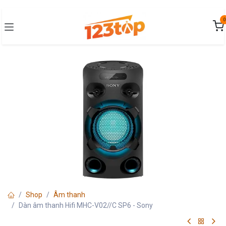
Bỏ qua để đến Nội dung
0
Shop
Âm thanh
Dàn âm thanh Hifi MHC-V02//C SP6 - Sony