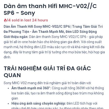
Dàn âm thanh Hifi MHC-V02//C
SP6 - Sony
14 sold in last 24 hours
Dàn Âm Thanh Hifi Sony MHC-V02//C SP6 | Trung Tâm Giải Trí
Đa Phương Tiện - Âm Thanh Mạnh Mẽ, Đèn LED Sống Động
Giới thiệu ngắn:
Dàn âm thanh Sony MHC-V02//C SP6 - giải pháp
giải trí all-in-one hoàn hảo cho không gian gia đình. Với công suất
mạnh mẽ, hệ thống đèn LED màu sắc rực rỡ và khả năng kết nối đa
dạng, đây là trung tâm giải trí lý tưởng cho mọi bữa tiệc, hội họp gia
đình.
TRẢI NGHIỆM GIẢI TRÍ ĐA GIÁC
QUAN
Sony MHC-V02 mang đến trải nghiệm giải trí toàn diện với:
Âm thanh mạnh mẽ 360°:
Công suất tổng 360W với hệ thống
loa toàn dải, tạo ra âm thanh sống động bao trùm mọi không
gian
Hiệu ứng ánh sáng chuyên nghiệp:
Đèn LED tích hợp với
nhiều chế độ hiệu ứng màu sắc, tự động nhấp nháy theo nhịp