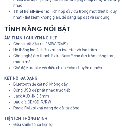
nhạc
Thiết kế all-in-one:
Tích hợp đầy đủ trong một thiết bị duy
nhất - tiết kiệm không gian, dễ dàng lắp đặt và sử dụng
TÍNH NĂNG NỔI BẬT
ÂM THANH CHUYÊN NGHIỆP:
Công suất đầu ra: 360W (RMS)
Hệ thống loa 2 chiều với loa tweeter và loa trầm
Công nghệ âm thanh Extra Bass™ cho âm trầm căng tròn,
mạnh mẽ
Chế độ Karaoke với điều chỉnh Echo chuyên nghiệp
KẾT NỐI ĐA DẠNG:
Bluetooth để kết nối không dây
Cổng USB để phát nhạc trực tiếp
Jack AUX-IN 3.5mm
Đầu đĩa CD/CD-R/RW
Radio FM với khả năng dò đài tự động
TIỆN ÍCH THÔNG MINH:
Điều khiển từ xa tiện lợi