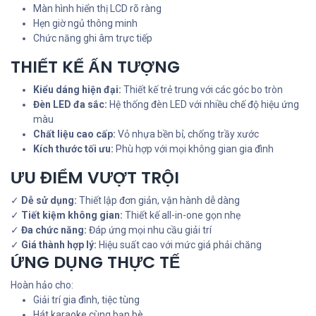
Màn hình hiển thị LCD rõ ràng
Hẹn giờ ngủ thông minh
Chức năng ghi âm trực tiếp
THIẾT KẾ ẤN TƯỢNG
Kiểu dáng hiện đại:
Thiết kế trẻ trung với các góc bo tròn
Đèn LED đa sắc:
Hệ thống đèn LED với nhiều chế độ hiệu ứng
màu
Chất liệu cao cấp:
Vỏ nhựa bền bỉ, chống trầy xước
Kích thước tối ưu:
Phù hợp với mọi không gian gia đình
ƯU ĐIỂM VƯỢT TRỘI
✓
Dễ sử dụng:
Thiết lập đơn giản, vận hành dễ dàng
✓
Tiết kiệm không gian:
Thiết kế all-in-one gọn nhẹ
✓
Đa chức năng:
Đáp ứng mọi nhu cầu giải trí
✓
Giá thành hợp lý:
Hiệu suất cao với mức giá phải chăng
ỨNG DỤNG THỰC TẾ
Hoàn hảo cho:
Giải trí gia đình, tiệc tùng
Hát karaoke cùng bạn bè