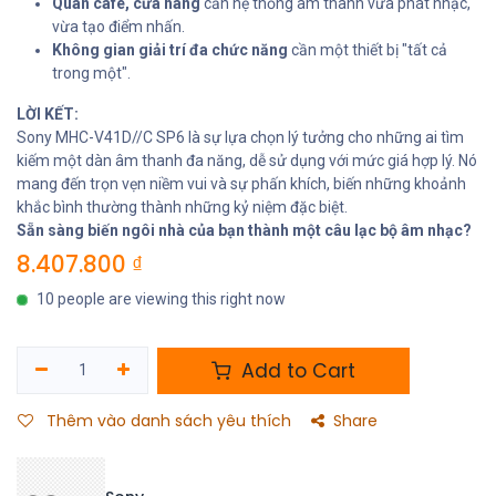
Quán cafe, cửa hàng
cần hệ thống âm thanh vừa phát nhạc,
vừa tạo điểm nhấn.
Không gian giải trí đa chức năng
cần một thiết bị "tất cả
trong một".
LỜI KẾT:
Sony MHC-V41D//C SP6 là sự lựa chọn lý tưởng cho những ai tìm
kiếm một dàn âm thanh đa năng, dễ sử dụng với mức giá hợp lý. Nó
mang đến trọn vẹn niềm vui và sự phấn khích, biến những khoảnh
khắc bình thường thành những kỷ niệm đặc biệt.
Sẵn sàng biến ngôi nhà của bạn thành một câu lạc bộ âm nhạc?
8.407.800
₫
10 people are viewing this right now
Add to Cart
Thêm vào danh sách yêu thích
Share