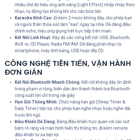
nhiều chế độ hiệu ứng ánh sáng (Light Effect) nhấp nháy theo
nhạc, tự động tạo không khí cho các bữa tiệc.
Karaoke Đỉnh Cao:
Đi kèm 2 micro không dây, cho phép bạn
và người thân thỏa sức làm "sao" ngay tại nhà. Dễ dàng điều
chỉnh echo, hiệu ứng giọng hát trực tiếp trên main.
Kết Nối Linh Hoạt:
Đầy đủ các cổng kết nối: USB, Bluetooth,
AUX-in, CD Player, Radio FM/AM. Dễ dàng phát nhạc từ
smartphone, máy tính bảng, USB hoặc đĩa CD.
CÔNG NGHỆ TIÊN TIẾN, VẬN HÀNH
ĐƠN GIẢN
Kết Nối Bluetooth Nhanh Chóng:
Kết nối không dây ổn định
trong phạm vi rộng, biến dàn âm thanh thành loa Bluetooth
công suất lớn chỉ trong vài giây.
Hẹn Giờ Thông Minh:
Chức năng hẹn giờ (Sleep Timer &
Daily Timer) tiện lợi, cho phép bạn nghe nhạc hoặc nghe đài
trước khi ngủ.
Điều Khiển Dễ Dàng:
Bảng điều khiển trực quan với các nút
bấm rõ ràng và màn hình hiển thị thông tin, đi kèm remote
điều khiển từ xa tiện lợi.