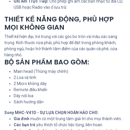
Ghi Âm Trực Tiếp:
Cho phép ghi âm các bản nhạc từ đĩa CD,
USB hoặc Radio vào ổ lưu trữ.
THIẾT KẾ NĂNG ĐỘNG, PHÙ HỢP
MỌI KHÔNG GIAN
Thiết kế hiện đại, trẻ trung với các góc bo tròn và màu sắc sang
trọng. Kích thước vừa phải, phù hợp để đặt trong phòng khách,
phòng ngủ, hoặc trở thành tâm điểm của các quán cà phê, cửa
hàng nhỏ.
BỘ SẢN PHẨM BAO GỒM:
Main head (Thùng máy chính)
2 Loa vệ tinh
2 Micro không dây
Remote điều khiển
Dây nối loa
Sách hướng dẫn
Sony MHC-V41D - SỰ LỰA CHỌN HOÀN HẢO CHO:
Gia đình
muốn có một trung tâm giải trí cho mọi thành viên.
Các bạn trẻ
yêu thích tổ chức tiệc tùng, liên hoan.