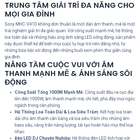
TRUNG TÂM GIẢI TRÍ ĐA NĂNG CHO
MỌI GIA ĐÌNH
Sony MHC-V41D không đơn thuần là một dàn âm thanh, mà là một
trải nghiệm giải trí đa giác quan. Với công suất mạnh mẽ, hệ thống
loa toàn dải và những hiệu ứng ánh sáng LED sống động, sản phẩm
này được thiết kế để biến mọi cuộc tụ họp trở nên đáng nhớ, từ
những bữa tiệc sôi động đến những buổi xem phim thư giãn cùng
gia đình.
NÂNG TẦM CUỘC VUI VỚI ÂM
THANH MẠNH MẼ & ÁNH SÁNG SÔI
ĐỘNG
Công Suất Tổng 1000W Mạnh Mẽ:
Công suất đầu ra cực đại
lên đến 1000W, âm thanh mạnh mẽ, chi tiết, phủ đầy mọi ngóc
ngách trong căn phòng.
Hệ Thống Loa Toàn Dải & Loa Siêu Trầm:
Kết hợp loa toàn
dải cho âm thanh cân bằng và loa siêu trầm cho những âm
bass sâu, căng tràn năng lượng, tái tạo hoàn hảo mọi thể loại
nhạc.
Đèn LED DJ Chuyên Nghiệp:
Hệ thống đèn LED tích hợp với