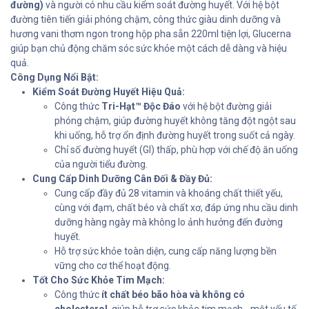
đường)
và người có nhu cầu kiểm soát đường huyết. Với hệ bột
đường tiên tiến giải phóng chậm, công thức giàu dinh dưỡng và
hương vani thơm ngon trong hộp pha sẵn 220ml tiện lợi, Glucerna
giúp bạn chủ động chăm sóc sức khỏe một cách dễ dàng và hiệu
quả.
Công Dụng Nổi Bật:
Kiểm Soát Đường Huyết Hiệu Quả:
Công thức
Tri-Hạt™ Độc Đáo
với hệ bột đường giải
phóng chậm, giúp đường huyết không tăng đột ngột sau
khi uống, hỗ trợ ổn định đường huyết trong suốt cả ngày.
Chỉ số đường huyết (GI) thấp, phù hợp với chế độ ăn uống
của người tiểu đường.
Cung Cấp Dinh Dưỡng Cân Đối & Đầy Đủ:
Cung cấp đầy đủ 28 vitamin và khoáng chất thiết yếu,
cùng với đạm, chất béo và chất xơ, đáp ứng nhu cầu dinh
dưỡng hàng ngày mà không lo ảnh hưởng đến đường
huyết.
Hỗ trợ sức khỏe toàn diện, cung cấp năng lượng bền
vững cho cơ thể hoạt động.
Tốt Cho Sức Khỏe Tim Mạch:
Công thức
ít chất béo bão hòa và không có