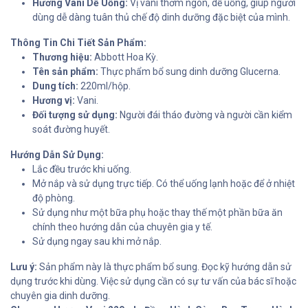
Hương Vani Dễ Uống:
Vị vani thơm ngon, dễ uống, giúp người
dùng dễ dàng tuân thủ chế độ dinh dưỡng đặc biệt của mình.
Thông Tin Chi Tiết Sản Phẩm:
Thương hiệu:
Abbott Hoa Kỳ.
Tên sản phẩm:
Thực phẩm bổ sung dinh dưỡng Glucerna.
Dung tích:
220ml/hộp.
Hương vị:
Vani.
Đối tượng sử dụng:
Người đái tháo đường và người cần kiểm
soát đường huyết.
Hướng Dẫn Sử Dụng:
Lắc đều trước khi uống.
Mở nắp và sử dụng trực tiếp. Có thể uống lạnh hoặc để ở nhiệt
độ phòng.
Sử dụng như một bữa phụ hoặc thay thế một phần bữa ăn
chính theo hướng dẫn của chuyên gia y tế.
Sử dụng ngay sau khi mở nắp.
Lưu ý:
Sản phẩm này là thực phẩm bổ sung. Đọc kỹ hướng dẫn sử
dụng trước khi dùng. Việc sử dụng cần có sự tư vấn của bác sĩ hoặc
chuyên gia dinh dưỡng.