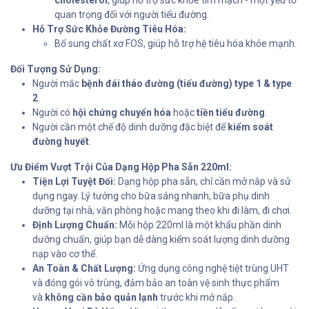
cholesterol
, giúp hỗ trợ sức khỏe tim mạch - một yếu tố
quan trọng đối với người tiểu đường.
Hỗ Trợ Sức Khỏe Đường Tiêu Hóa:
Bổ sung chất xơ FOS, giúp hỗ trợ hệ tiêu hóa khỏe mạnh.
Đối Tượng Sử Dụng:
Người mắc
bệnh đái tháo đường (tiểu đường) type 1 & type
2
.
Người có
hội chứng chuyển hóa
hoặc
tiền tiểu đường
.
Người cần một chế độ dinh dưỡng đặc biệt để
kiểm soát
đường huyết
.
Ưu Điểm Vượt Trội Của Dạng Hộp Pha Sẵn 220ml:
Tiện Lợi Tuyệt Đối:
Dạng hộp pha sẵn, chỉ cần mở nắp và sử
dụng ngay. Lý tưởng cho bữa sáng nhanh, bữa phụ dinh
dưỡng tại nhà, văn phòng hoặc mang theo khi đi làm, đi chơi.
Định Lượng Chuẩn:
Mỗi hộp 220ml là một khẩu phần dinh
dưỡng chuẩn, giúp bạn dễ dàng kiểm soát lượng dinh dưỡng
nạp vào cơ thể.
An Toàn & Chất Lượng:
Ứng dụng công nghệ tiệt trùng UHT
và đóng gói vô trùng, đảm bảo an toàn vệ sinh thực phẩm
và
không cần bảo quản lạnh
trước khi mở nắp.