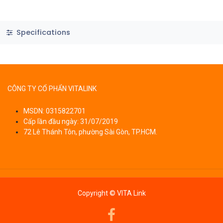
Specifications
CÔNG TY CỔ PHẨN VITALINK
MSDN: 0315822701
Cấp lần đầu ngày: 31/07/2019
72 Lê Thánh Tôn, phường Sài Gòn, TP.HCM.
Copyright © VITA Link