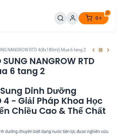
0
0
₫
NG NANGROW RTD 4(8x180ml) Mua 6 tang 2
O SUNG NANGROW RTD
a 6 tang 2
 Sung Dinh Dưỡng
4 - Giải Pháp Khoa Học
iển Chiều Cao & Thể Chất
nh dưỡng chuyên biệt dạng nước tiện lợi, được nghiên cứu