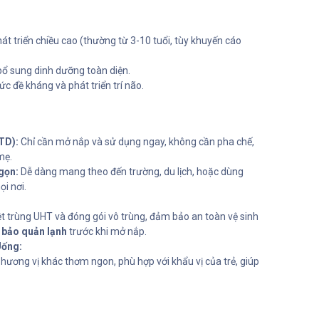
át triển chiều cao (thường từ 3-10 tuổi, tùy khuyến cáo
bổ sung dinh dưỡng toàn diện.
c đề kháng và phát triển trí não.
TD):
Chỉ cần mở nắp và sử dụng ngay, không cần pha chế,
mẹ.
gọn:
Dễ dàng mang theo đến trường, du lịch, hoặc dùng
i nơi.
t trùng UHT và đóng gói vô trùng, đảm bảo an toàn vệ sinh
 bảo quản lạnh
trước khi mở nắp.
Uống:
hương vị khác thơm ngon, phù hợp với khẩu vị của trẻ, giúp