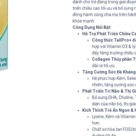
dành cho trẻ đang trong giai đoạn
triển chiều cao tối ưu và bổ sung
đồng hành cùng cha mẹ trên hành 
khỏe mạnh.
Công Dụng Nổi Bật:
Hỗ Trợ Phát Triển Chiều Ca
Công thức TallPro+ đ
hợp với Vitamin D3 & tỷ
đẩy tăng trưởng chiều 
Collagen Thủy phân Ty
dài ra tối ưu.
Tăng Cường Sức Đề Kháng
Hệ phức hợp Kẽm, Selen
nhiên, tăng cường sức đ
Phát Triển Trí Não & Thị G
Bổ sung DHA, Choline, 
diện của não bộ, thị gi
Kích Thích Trẻ Ăn Ngon & 
Lysine, Kẽm và Vitamin 
hơn.
Chất xơ hòa tan FOS/In
dưỡng tối đa.