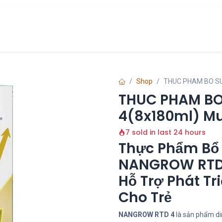
Chính Sách
Liên hệ
về chúng tôi
Shop
THUC PHAM BO SU
THUC PHAM B
4(8x180ml) Mu
7 sold in last 24 hours
Thực Phẩm Bổ
NANGROW RTD 
Hỗ Trợ Phát Tr
Cho Trẻ
NANGROW RTD 4
là sản phẩm di