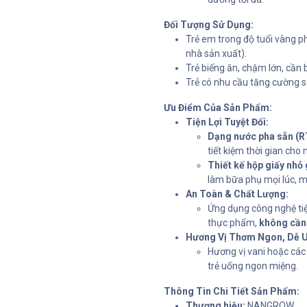
Đối Tượng Sử Dụng:
Trẻ em trong độ tuổi vàng ph
nhà sản xuất).
Trẻ biếng ăn, chậm lớn, cần 
Trẻ có nhu cầu tăng cường sứ
Ưu Điểm Của Sản Phẩm:
Tiện Lợi Tuyệt Đối:
Dạng nước pha sẵn (R
tiết kiệm thời gian cho 
Thiết kế hộp giấy nhỏ 
làm bữa phụ mọi lúc, mọ
An Toàn & Chất Lượng:
Ứng dụng công nghệ tiệ
thực phẩm,
không cần
Hương Vị Thơm Ngon, Dễ 
Hương vị vani hoặc các 
trẻ uống ngon miệng.
Thông Tin Chi Tiết Sản Phẩm:
Thương hiệu:
NANGROW