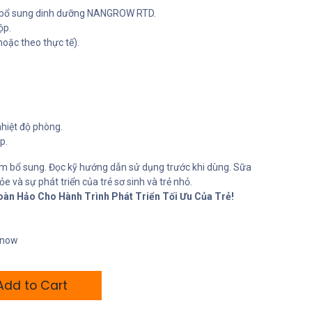
bổ sung dinh dưỡng NANGROW RTD.
ộp.
oặc theo thực tế).
nhiệt độ phòng.
p.
 bổ sung. Đọc kỹ hướng dẫn sử dụng trước khi dùng. Sữa
e và sự phát triển của trẻ sơ sinh và trẻ nhỏ.
n Hảo Cho Hành Trình Phát Triển Tối Ưu Của Trẻ!
t now
dd to Cart