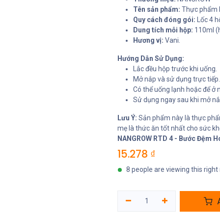
Tên sản phẩm:
Thực phẩm 
Quy cách đóng gói:
Lốc 4 h
Dung tích mỗi hộp:
110ml (h
Hương vị:
Vani.
Hướng Dẫn Sử Dụng:
Lắc đều hộp trước khi uống.
Mở nắp và sử dụng trực tiếp.
Có thể uống lạnh hoặc để ở 
Sử dụng ngay sau khi mở nắ
Lưu Ý:
Sản phẩm này là thực phẩm
mẹ là thức ăn tốt nhất cho sức khỏ
NANGROW RTD 4 - Bước Đệm Hoà
15.278
₫
8 people are viewing this righ
A