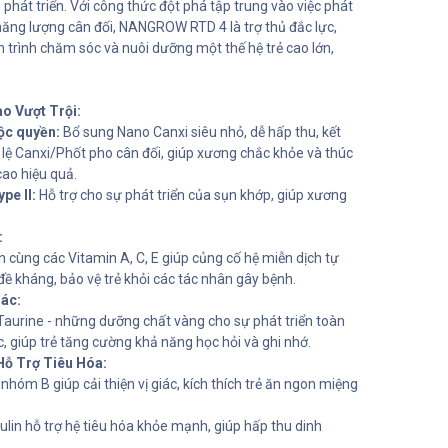
 phát triển. Với công thức đột phá tập trung vào việc phát
 năng lượng cân đối, NANGROW RTD 4 là trợ thủ đắc lực,
trình chăm sóc và nuôi dưỡng một thế hệ trẻ cao lớn,
o Vượt Trội:
ộc quyền:
Bổ sung Nano Canxi siêu nhỏ, dễ hấp thu, kết
 lệ Canxi/Phốt pho cân đối, giúp xương chắc khỏe và thúc
cao hiệu quả.
pe II:
Hỗ trợ cho sự phát triển của sụn khớp, giúp xương
:
 cùng các Vitamin A, C, E giúp củng cố hệ miễn dịch tự
ề kháng, bảo vệ trẻ khỏi các tác nhân gây bệnh.
iác:
Taurine - những dưỡng chất vàng cho sự phát triển toàn
ác, giúp trẻ tăng cường khả năng học hỏi và ghi nhớ.
Hỗ Trợ Tiêu Hóa:
nhóm B giúp cải thiện vị giác, kích thích trẻ ăn ngon miệng
ulin hỗ trợ hệ tiêu hóa khỏe mạnh, giúp hấp thu dinh