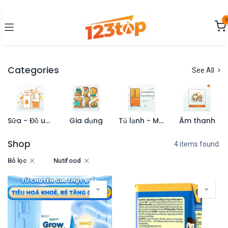
Bỏ qua để đến Nội dung
0
Categories
See All
Sữa - Đồ uống
Gia dụng
Tủ lạnh - Máy lạnh
Âm thanh
Shop
4 items found.
Bỏ lọc
Nutifood