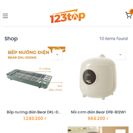
Bỏ qua để đến Nội dung
0
Shop
10 items found.
Bếp nướng điện Bear DKL-D20M2
Nồi cơm điện Bear DFB-B12W1
1.240.200
₫
664.200
₫