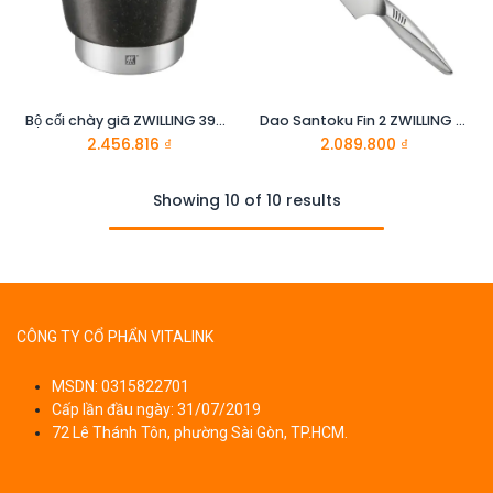
Bộ cối chày giã ZWILLING 39500-024
Dao Santoku Fin 2 ZWILLING 30917-181
2.456.816
₫
2.089.800
₫
Showing 10 of 10 results
CÔNG TY CỔ PHẨN VITALINK
MSDN: 0315822701
Cấp lần đầu ngày: 31/07/2019
72 Lê Thánh Tôn, phường Sài Gòn, TP.HCM.