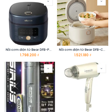
Nồi cơm điện tử Bear DFB-P50E1
Nồi cơm điện tử Bear DFB-C30D1
1.798.200
₫
1.521.180
₫