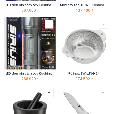
LED đèn pin cầm tay Kashimura LL-5 - Kashimura
Máy sấy tóc TI-32 - Kashimura
567.000
₫
437.400
₫
LED đèn pin cầm tay Kashimura LL-4 - Kashimura
Rổ inox ZWILLING 24
268.920
₫
974.592
₫