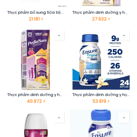
Thực phẩm bổ sung Sữa tiệt trùng: Abbott Grow Gold hương vani 180ml
Thực phẩm dinh dưỡng y hoc̣ cho trẻ 1-10 tuổi : Pediasure hương vani 110ml
21.181
₫
27.632
₫
Thực phẩm dinh dưỡng y hoc cho trẻ 1-10 tuổi : Pediasure hương vani 180ml
Thực phẩm dinh dưỡng y học: Ensure dạng lỏng hương vani 237ml
40.972
₫
53.819
₫