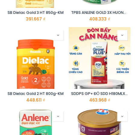
SB Dielac Gold 3 HT 850g-KM
TPBS ANLENE GOLD 3X HUONG VANI 800G
391.667
₫
408.333
₫
SB Dielac Gold 2 HT 800g-KM
SDDPS GP+ ĐỎ SDD H180MLX48
448.611
₫
463.968
₫