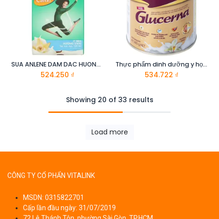
SUA ANLENE DAM DAC HUONG VANI 4x125ML
Thực phẩm dinh dưỡng y học: Glucerna hương vani 380g
524.250
₫
534.722
₫
Showing 20 of 33 results
Load more
CÔNG TY CỔ PHẨN VITALINK
MSDN: 0315822701
Cấp lần đầu ngày: 31/07/2019
72 Lê Thánh Tôn, phường Sài Gòn, TP.HCM.