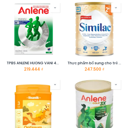
TPBS ANLENE HUONG VANI 440G
Thực phẩm bổ sung cho trẻ từ 2 tuổi trở lên Similac 2+ 1.6 KG
219.444
₫
247.500
₫