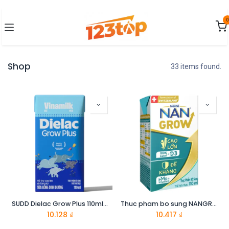
Bỏ qua để đến Nội dung
0
Shop
33 items found.
SUDD Dielac Grow Plus 110ml -KM
Thuc pham bo sung NANGROW RTD 6(8x110ml) Mua 6 Tang 2
10.128
₫
10.417
₫