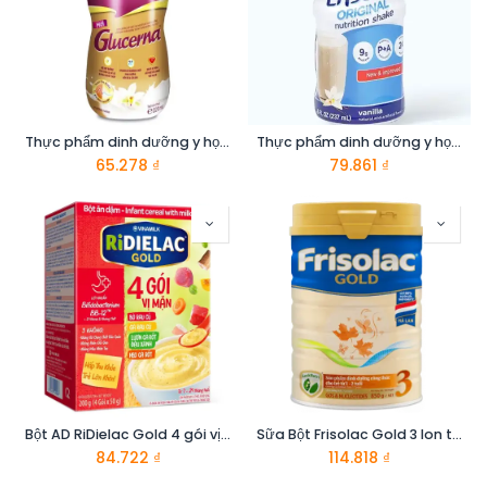
Thực phẩm dinh dưỡng y học: Glucerna hương vani 220ml
Thực phẩm dinh dưỡng y học: Ensure Gold 237ml
65.278
₫
79.861
₫
Bột AD RiDielac Gold 4 gói vị mặn 4 x 50g
Sữa Bột Frisolac Gold 3 lon thiếc 850G-cho trẻ từ 12-24 tháng tuổi
84.722
₫
114.818
₫