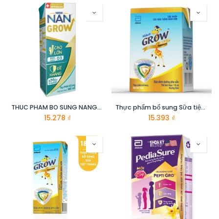
THUC PHAM BO SUNG NANGROW RTD 4(8x180ml) Mua 6 tang 2
Thực phẩm bổ sung Sữa tiệt trùng Abbott Grow Gold hương vani 110ml
15.278
₫
15.393
₫