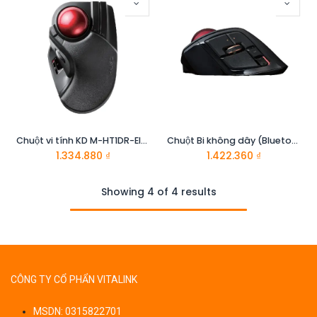
Chuột vi tính KD M-HT1DR-Elecom
Chuột Bi không dây (Bluetooth/Wireless 2.4GHz) 1500dpi ELECOM M-DPT1MRBK
1.334.880
₫
1.422.360
₫
Showing 4 of 4 results
CÔNG TY CỔ PHẨN VITALINK
MSDN: 0315822701