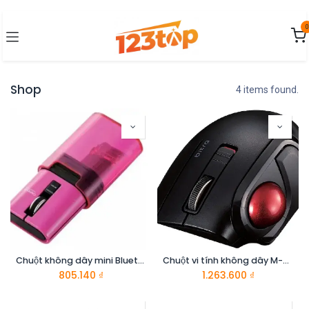
Bỏ qua để đến Nội dung
0
Shop
4 items found.
Chuột không dây mini Bluetooth ELECOM M-CC1BRPN-G
Chuột vi tính không dây M-MT1BRSBK hiệu ELECOM
805.140
₫
1.263.600
₫