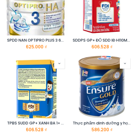
SPDD NAN OPTIPRO PLUS 3 6X800G
SDDPS GP+ ĐỎ SDD IĐ H110MLX48_DCM
625.000
₫
606.528
₫
TPBS SUDD GP+ XANH BA 1+ H180MLX48
Thực phẩm dinh dưỡng y học : Ensure Gold 380g
606.528
₫
586.200
₫