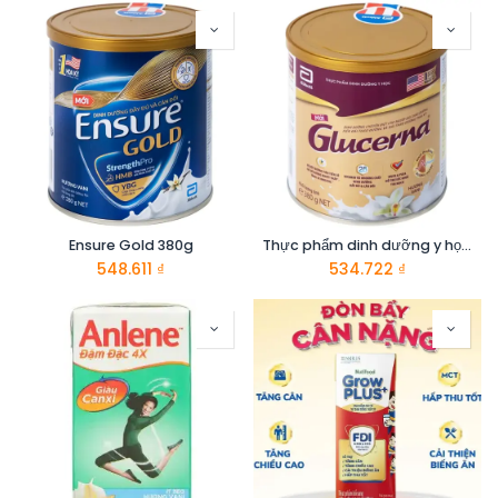
Ensure Gold 380g
Thực phẩm dinh dưỡng y học: Glucerna hương vani 380g
548.611
₫
534.722
₫