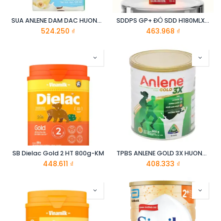
SUA ANLENE DAM DAC HUONG VANI 4x125ML
SDDPS GP+ ĐỎ SDD H180MLX48
524.250
₫
463.968
₫
SB Dielac Gold 2 HT 800g-KM
TPBS ANLENE GOLD 3X HUONG VANI 800G
448.611
₫
408.333
₫