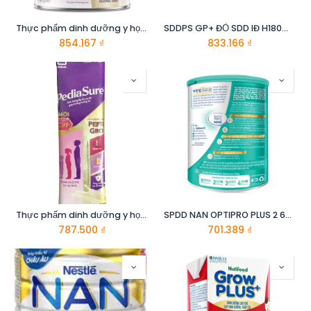
Thực phẩm dinh dưỡng y học cho trẻ 1-10 tuổi: Pediasure hương vani 800g
SDDPS GP+ ĐỎ SDD IĐ H180MLX48_DCM
854.167
₫
833.166
₫
Thực phẩm dinh dưỡng y học cho trẻ 1-10 tuổi : Pediasure hương vani 48.6g
SPDD NAN OPTIPRO PLUS 2 6X800G
787.500
₫
701.389
₫