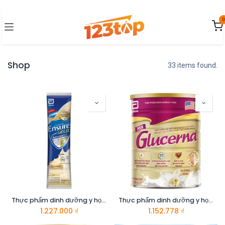
Bỏ qua để đến Nội dung
0
Shop
33 items found.
Thực phẩm dinh dưỡng y học: Ensure Gold 60.6g
Thực phẩm dinh dưỡng y học Glucerna hương vani 800g
1.227.000
₫
1.152.778
₫