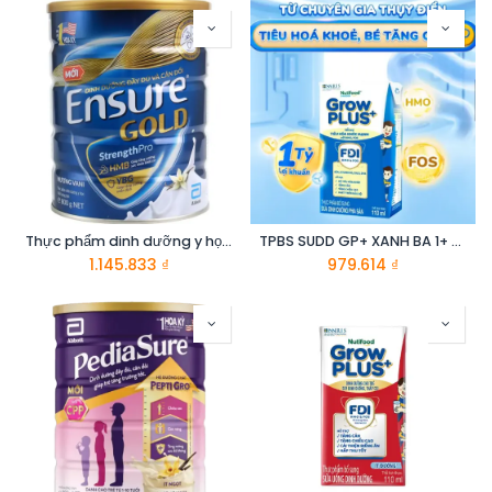
Thực phẩm dinh dưỡng y học : Ensure Gold 800g
TPBS SUDD GP+ XANH BA 1+ H110MLX48
1.145.833
₫
979.614
₫