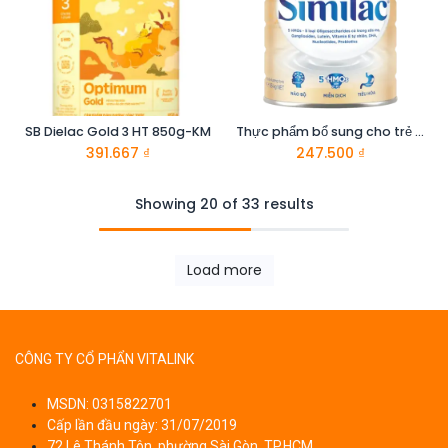
SB Dielac Gold 3 HT 850g-KM
Thực phẩm bổ sung cho trẻ từ 2 tuổi trở lên Similac 2+ 1.6 KG
391.667
₫
247.500
₫
Showing 20 of 33 results
Load more
CÔNG TY CỔ PHẨN VITALINK
MSDN: 0315822701
Cấp lần đầu ngày: 31/07/2019
72 Lê Thánh Tôn, phường Sài Gòn, TP.HCM.