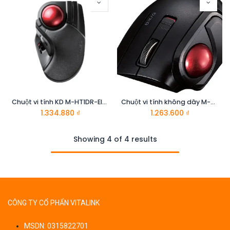
Chuột vi tính KD M-HT1DR-Elecom
Chuột vi tính không dây M-MT1BRSBK hiệu ELECOM
1.334.880
₫
1.263.600
₫
Showing 4 of 4 results
CÔNG TY CỔ PHẨN VITALINK
MSDN: 0315822701