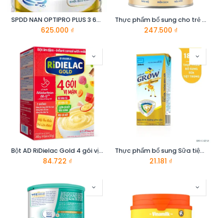
SPDD NAN OPTIPRO PLUS 3 6X800G
Thực phẩm bổ sung cho trẻ từ 2 tuổi trở lên Similac 2+ 1.6 KG
625.000
₫
247.500
₫
Bột AD RiDielac Gold 4 gói vị mặn 4 x 50g
Thực phẩm bổ sung Sữa tiệt trùng: Abbott Grow Gold hương vani 180ml
84.722
₫
21.181
₫