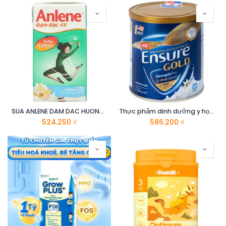
SUA ANLENE DAM DAC HUONG VANI 4x125ML
Thực phẩm dinh dưỡng y học : Ensure Gold 380g
524.250
₫
586.200
₫