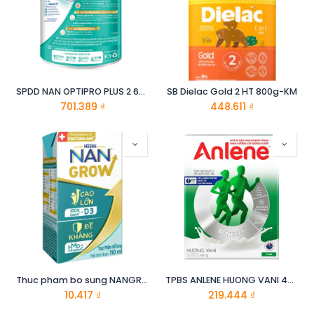
SPDD NAN OPTIPRO PLUS 2 6X800G
SB Dielac Gold 2 HT 800g-KM
701.389
₫
448.611
₫
Thuc pham bo sung NANGROW RTD 6(8x110ml) Mua 6 Tang 2
TPBS ANLENE HUONG VANI 440G
10.417
₫
219.444
₫