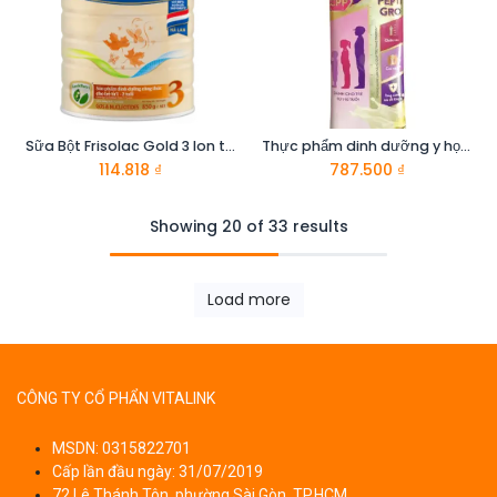
Sữa Bột Frisolac Gold 3 lon thiếc 850G-cho trẻ từ 12-24 tháng tuổi
Thực phẩm dinh dưỡng y học cho trẻ 1-10 tuổi : Pediasure hương vani 48.6g
114.818
₫
787.500
₫
Showing 20 of 33 results
Load more
CÔNG TY CỔ PHẨN VITALINK
MSDN: 0315822701
Cấp lần đầu ngày: 31/07/2019
72 Lê Thánh Tôn, phường Sài Gòn, TP.HCM.