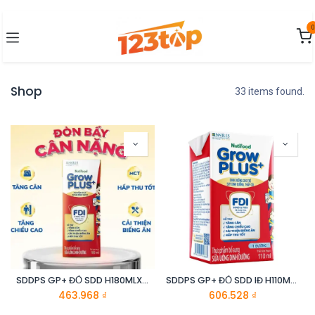
Bỏ qua để đến Nội dung
0
Shop
33 items found.
SDDPS GP+ ĐỎ SDD H180MLX48
SDDPS GP+ ĐỎ SDD IĐ H110MLX48_DCM
463.968
₫
606.528
₫