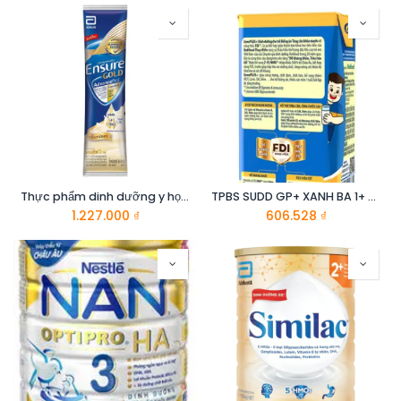
Thực phẩm dinh dưỡng y học: Ensure Gold 60.6g
TPBS SUDD GP+ XANH BA 1+ H180MLX48
1.227.000
₫
606.528
₫