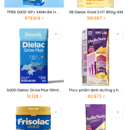
TPBS SUDD GP+ XANH BA 1+ H110MLX48
SB Dielac Gold 3 HT 850g-KM
979.614
₫
391.667
₫
SUDD Dielac Grow Plus 110ml -KM
Thực phẩm dinh dưỡng y hoc cho trẻ 1-10 tuổi : Pediasure hương vani 180ml
10.128
₫
40.972
₫