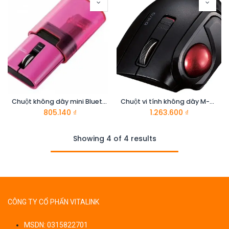
Chuột không dây mini Bluetooth ELECOM M-CC1BRPN-G
Chuột vi tính không dây M-MT1BRSBK hiệu ELECOM
805.140
₫
1.263.600
₫
Showing 4 of 4 results
CÔNG TY CỔ PHẨN VITALINK
MSDN: 0315822701