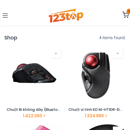
Bỏ qua để đến Nội dung
0
Shop
4 items found.
Chuột Bi không dây (Bluetooth/Wireless 2.4GHz) 1500dpi ELECOM M-DPT1MRBK
Chuột vi tính KD M-HT1DR-Elecom
1.422.360
₫
1.334.880
₫