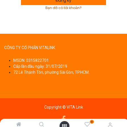
Đăng ký
Bạn đã có tài khoản?
CÔNG TY CỔ PHẨN VITALINK
MSDN: 0315822701
Cấp lần đầu ngày: 31/07/2019
72 Lê Thánh Tôn, phường Sài Gòn, TP.HCM.
Copyright © VITA Link
0