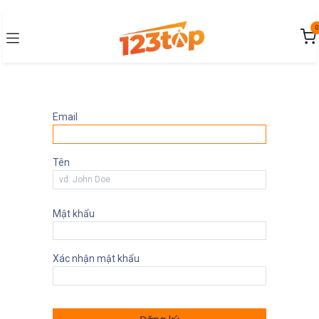
Bỏ qua để đến Nội dung
0
Email
Tên
Mật khẩu
Xác nhận mật khẩu