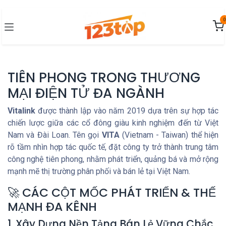
Bỏ qua để đến Nội dung
0
TIÊN PHONG TRONG THƯƠNG
MẠI ĐIỆN TỬ ĐA NGÀNH
Vitalink
được thành lập vào năm 2019 dựa trên sự hợp tác
chiến lược giữa các cổ đông giàu kinh nghiệm đến từ Việt
Nam và Đài Loan. Tên gọi
VITA
(Vietnam - Taiwan) thể hiện
rõ tầm nhìn hợp tác quốc tế, đặt công ty trở thành trung tâm
công nghệ tiên phong, nhằm phát triển, quảng bá và mở rộng
mạnh mẽ thị trường phân phối và bán lẻ tại Việt Nam.
🚀 CÁC CỘT MỐC PHÁT TRIỂN & THẾ
MẠNH ĐA KÊNH
1. Xây Dựng Nền Tảng Bán Lẻ Vững Chắc