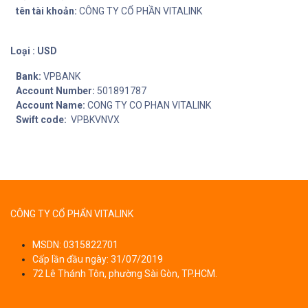
tên tài khoản:
CÔNG TY CỔ PHẦN VITALINK
Loại : USD
Bank:
VPBANK
Account Number:
501891787
Account Name:
CONG TY CO PHAN VITALINK
Swift code:
VPBKVNVX
CÔNG TY CỔ PHẨN VITALINK
MSDN: 0315822701
Cấp lần đầu ngày: 31/07/2019
72 Lê Thánh Tôn, phường Sài Gòn, TP.HCM.