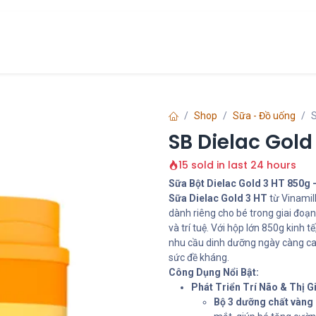
Chính Sách
Liên hệ
về chúng tôi
Shop
Sữa - Đồ uống
S
SB Dielac Gol
15 sold in last 24 hours
Sữa Bột Dielac Gold 3 HT 850g 
Sữa Dielac Gold 3 HT
từ Vinamil
dành riêng cho bé trong giai đoạn 
và trí tuệ. Với hộp lớn 850g kinh
nhu cầu dinh dưỡng ngày càng cao 
sức đề kháng.
Công Dụng Nổi Bật:
Phát Triển Trí Não & Thị G
Bộ 3 dưỡng chất vàng 