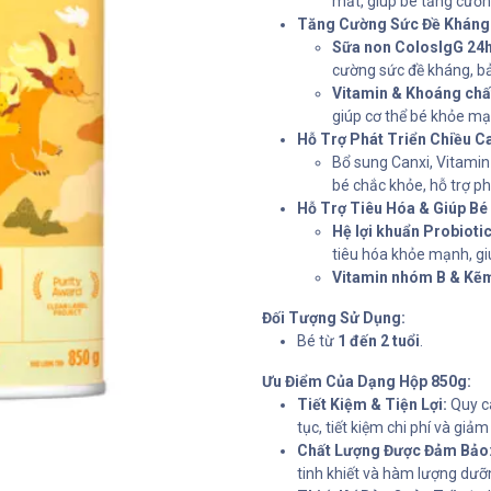
mắt, giúp bé tăng cườn
Tăng Cường Sức Đề Kháng 
Sữa non ColosIgG 24h
cường sức đề kháng, bả
Vitamin & Khoáng chất
giúp cơ thể bé khỏe mạ
Hỗ Trợ Phát Triển Chiều C
Bổ sung Canxi, Vitamin 
bé chắc khỏe, hỗ trợ phá
Hỗ Trợ Tiêu Hóa & Giúp Bé
Hệ lợi khuẩn Probiotic
tiêu hóa khỏe mạnh, gi
Vitamin nhóm B & Kẽ
Đối Tượng Sử Dụng:
Bé từ
1 đến 2 tuổi
.
Ưu Điểm Của Dạng Hộp 850g:
Tiết Kiệm & Tiện Lợi:
Quy cá
tục, tiết kiệm chi phí và gi
Chất Lượng Được Đảm Bảo
tinh khiết và hàm lượng dưỡ