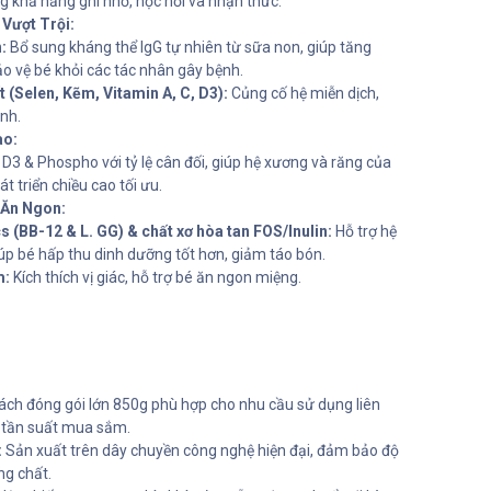
g khả năng ghi nhớ, học hỏi và nhận thức.
Vượt Trội:
:
Bổ sung kháng thể IgG tự nhiên từ sữa non, giúp tăng
o vệ bé khỏi các tác nhân gây bệnh.
 (Selen, Kẽm, Vitamin A, C, D3):
Củng cố hệ miễn dịch,
nh.
ao:
D3 & Phospho với tỷ lệ cân đối, giúp hệ xương và răng của
t triển chiều cao tối ưu.
 Ăn Ngon:
s (BB-12 & L. GG) & chất xơ hòa tan FOS/Inulin:
Hỗ trợ hệ
úp bé hấp thu dinh dưỡng tốt hơn, giảm táo bón.
m:
Kích thích vị giác, hỗ trợ bé ăn ngon miệng.
ch đóng gói lớn 850g phù hợp cho nhu cầu sử dụng liên
ảm tần suất mua sắm.
:
Sản xuất trên dây chuyền công nghệ hiện đại, đảm bảo độ
ng chất.