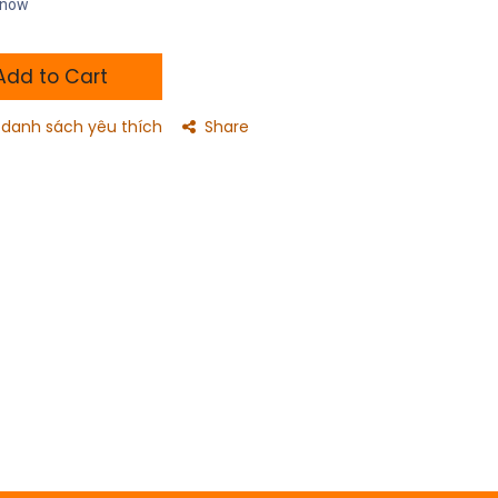
t now
dd to Cart
danh sách yêu thích
Share