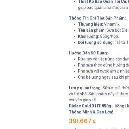
Thiết Kế Bảo Quản Tối Ưu:
giúp bảo quản sữa được lâu 
Thông Tin Chi Tiết Sản Phẩm:
Thương hiệu:
Vinamilk
Tên sản phẩm:
Sữa bột Diel
Khối lượng:
850g/hộp.
Đối tượng sử dụng:
Trẻ từ 1
Hướng Dẫn Sử Dụng:
Rửa tay và tiệt trùng các dụ
Pha sữa theo đúng hướng dẫ
Pha sữa với nước ấm ở nhiệ
Cho bé uống ngay sau khi ph
Lưu ý quan trọng:
Sữa mẹ là thức 
và trẻ nhỏ. Sản phẩm này là thự
chuyên gia y tế.
Dielac Gold 3 HT 850g - Đồng 
Thông Minh & Cao Lớn!
391.667
₫