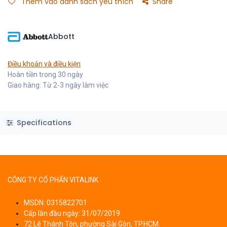
Thêm vào danh sách yêu thích
Share
Abbott
Điều khoản và điều kiện
Hoàn tiền trong 30 ngày
Giao hàng: Từ 2-3 ngày làm việc
Specifications
CÔNG TY CỔ PHẨN VITALINK
MSDN: 0315822701
Cấp lần đầu ngày: 31/07/2019
72 Lê Thánh Tôn, phường Sài Gòn, TP.HCM.