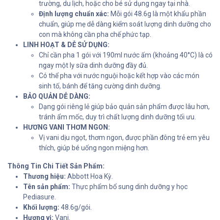
trường, du lịch, hoặc cho bé sử dụng ngay tại nhà.
Định lượng chuẩn xác:
Mỗi gói 48.6g là một khẩu phần
chuẩn, giúp mẹ dễ dàng kiểm soát lượng dinh dưỡng cho
con mà không cần pha chế phức tạp.
LINH HOẠT & DỄ SỬ DỤNG:
Chỉ cần pha 1 gói với 190ml nước ấm (khoảng 40°C) là có
ngay một ly sữa dinh dưỡng đầy đủ.
Có thể pha với nước nguội hoặc kết hợp vào các món
sinh tố, bánh để tăng cường dinh dưỡng.
BẢO QUẢN DỄ DÀNG:
Dạng gói riêng lẻ giúp bảo quản sản phẩm được lâu hơn,
tránh ẩm mốc, duy trì chất lượng dinh dưỡng tối ưu.
HƯƠNG VANI THƠM NGON:
Vị vani dịu ngọt, thơm ngon, được phần đông trẻ em yêu
thích, giúp bé uống ngon miệng hơn.
Thông Tin Chi Tiết Sản Phẩm:
Thương hiệu:
Abbott Hoa Kỳ.
Tên sản phẩm:
Thực phẩm bổ sung dinh dưỡng y học
Pediasure.
Khối lượng:
48.6g/gói.
Hương vị:
Vani.