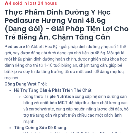
4 sold in last 24 hours
Thực Phẩm Dinh Dưỡng Y Học
Pediasure Hương Vani 48.6g
(Dạng Gói) - Giải Pháp Tiện Lợi Cho
Trẻ Biếng Ăn, Chậm Tăng Cân
Pediasure
từ Abbott Hoa Kỳ - giải pháp dinh dưỡng y học số 1 thế
giới, nay được đóng gói dưới dạng gói nhỏ tiện lợi 48.6g. Mỗi gói là
một khẩu phần dinh dưỡng hoàn chỉnh, được nghiên cứu khoa học
dành riêng cho trẻ từ 1-10 tuổi biếng ăn, chậm tăng cân, giúp bé
bắt kịp và duy trì đà tăng trưởng tối ưu một cách dễ dàng mọi lúc,
mọi nơi.
Công Dụng Vượt Trội:
Hỗ Trợ Tăng Cân & Phát Triển Thể Chất:
Công thức
Triple Nutrition
cung cấp hệ dinh dưỡng cân
bằng với
chất béo MCT dễ hấp thu
, đạm chất lượng cao
và carbohydrate, cung cấp nguồn năng lượng dồi dào, hỗ
trợ trẻ tăng cân và phát triển chiều cao một cách lành
mạnh.
Tăng Cường Sức Đề Kháng: