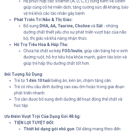
Hệ phức hợp các Vitamin (A, D, C, E) cùng Kẽm và Selen
giúp củng cố hệ miễn dịch, tăng cường sức đề kháng, bảo
vệ trẻ khỏi các tác nhân gây bệnh.
Phát Triển Trí Não & Thị Giác:
Bổ sung
DHA, AA, Taurine, Choline
và
Sắt
- những
dưỡng chất thiết yếu cho sự phát triển vượt bậc của não
bộ, thị giác và khả năng nhận thức.
Hỗ Trợ Tiêu Hóa & Hấp Thu:
Chứa hệ chất xơ kép
FOS/Inulin
, giúp cân bằng hệ vi sinh
đường ruột, hỗ trợ tiêu hóa khỏe mạnh, giảm táo bón và
giúp trẻ hấp thu dưỡng chất tốt hơn.
Đối Tượng Sử Dụng:
Trẻ từ
1 đến 10 tuổi
biếng ăn, kén ăn, chậm tăng cân.
Trẻ có nhu cầu dinh dưỡng cao sau ốm hoặc trong giai đoạn
phát triển nhanh.
Trẻ cần được bổ sung dinh dưỡng để hoạt động thể chất và
học tập.
Ưu Điểm Vượt Trội Của Dạng Gói 48.6g:
TIỆN LỢI TUYỆT ĐỐI:
Thiết kế dạng gói nhỏ gọn:
Dễ dàng mang theo đến