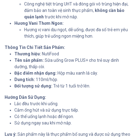
Công nghệ tiệt trùng UHT và đóng gói vô trùng hiện đại,
đảm bảo an toàn vệ sinh thực phẩm,
không cần bảo
quản lạnh
trước khi mở nắp.
Hương Vani Thơm Ngon:
Hương vị vani dịu ngọt, dễ uống, được đa số trẻ em yêu
thích, giúp trẻ uống ngon miệng hơn.
Thông Tin Chi Tiết Sản Phẩm:
Thương hiệu:
NutiFood
Tên sản phẩm:
Sữa uống Grow PLUS+ cho trẻ suy dinh
dưỡng, thấp còi.
Đặc điểm nhận dạng:
Hộp màu xanh lá cây.
Dung tích:
110ml/hộp.
Đối tượng sử dụng:
Trẻ từ 1 tuổi trở lên.
Hướng Dẫn Sử Dụng:
Lắc đều trước khi uống.
Cắm ống hút và sử dụng trực tiếp.
Có thể uống lạnh hoặc để ngon.
Sử dụng ngay sau khi mở nắp.
Lưu ý:
Sản phẩm này là thực phẩm bổ sung và được sử dụng theo