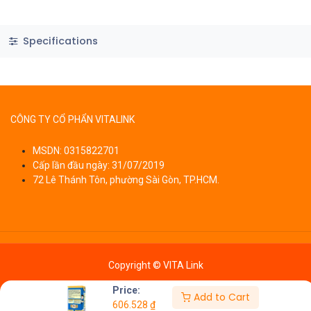
Specifications
CÔNG TY CỔ PHẨN VITALINK
MSDN: 0315822701
Cấp lần đầu ngày: 31/07/2019
72 Lê Thánh Tôn, phường Sài Gòn, TP.HCM.
Copyright © VITA Link
Price:
Add to Cart
606.528
₫