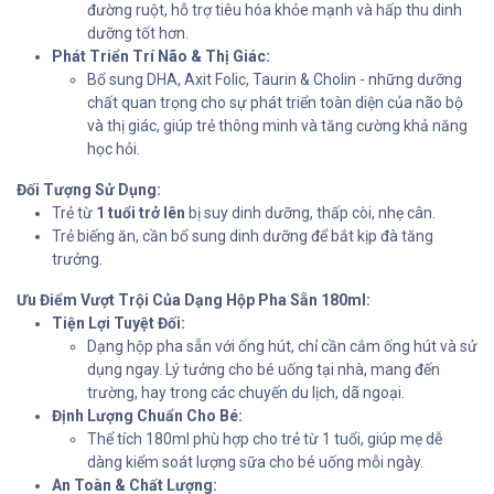
đường ruột, hỗ trợ tiêu hóa khỏe mạnh và hấp thu dinh
dưỡng tốt hơn.
Phát Triển Trí Não & Thị Giác:
Bổ sung DHA, Axit Folic, Taurin & Cholin - những dưỡng
chất quan trọng cho sự phát triển toàn diện của não bộ
và thị giác, giúp trẻ thông minh và tăng cường khả năng
học hỏi.
Đối Tượng Sử Dụng:
Trẻ từ
1 tuổi trở lên
bị suy dinh dưỡng, thấp còi, nhẹ cân.
Trẻ biếng ăn, cần bổ sung dinh dưỡng để bắt kịp đà tăng
trưởng.
Ưu Điểm Vượt Trội Của Dạng Hộp Pha Sẵn 180ml:
Tiện Lợi Tuyệt Đối:
Dạng hộp pha sẵn với ống hút, chỉ cần cắm ống hút và sử
dụng ngay. Lý tưởng cho bé uống tại nhà, mang đến
trường, hay trong các chuyến du lịch, dã ngoại.
Định Lượng Chuẩn Cho Bé:
Thể tích 180ml phù hợp cho trẻ từ 1 tuổi, giúp mẹ dễ
dàng kiểm soát lượng sữa cho bé uống mỗi ngày.
An Toàn & Chất Lượng: