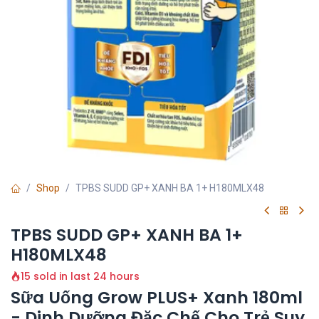
Shop
TPBS SUDD GP+ XANH BA 1+ H180MLX48
TPBS SUDD GP+ XANH BA 1+
H180MLX48
15 sold in last 24 hours
Sữa Uống Grow PLUS+ Xanh 180ml
- Dinh Dưỡng Đặc Chế Cho Trẻ Suy