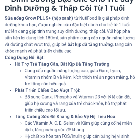
Dinh Dưỡng & Thấp Còi Từ 1 Tuổi
Sữa uống Grow PLUS+ (hộp xanh)
từ NutiFood là giải pháp dinh
dưỡng khoa học, được nghiên cứu đặc biệt dành cho trẻ từ 1 tuổi
trở lên đang gặp tình trạng suy dinh dưỡng, thấp còi. Với hộp pha
sẵn tiện lợi dung tích 180ml, sản phẩm cung cấp nguồn năng lượng
và dưỡng chất vượt trội, giúp bé
bắt kịp đà tăng trưởng
, tăng cân
khỏe mạnh và phát triển chiều cao.
Công Dụng Nổi Bật:
Hỗ Trợ Trẻ Tăng Cân, Bắt Kịp Đà Tăng Trưởng:
Cung cấp nguồn năng lượng cao, giàu Đạm, Lysin,
Vitamin nhóm B và Kẽm, kích thích trẻ ăn ngon miệng, hỗ
trợ tăng cân hiệu quả.
Phát Triển Chiều Cao Vượt Trội:
Bổ sung Canxi, Phospho và Vitamin D3 với tỷ lệ cân đối,
giúp hệ xương và răng của trẻ chắc khỏe, hỗ trợ phát
triển chiều cao tối ưu.
Tăng Cường Sức Đề Kháng & Bảo Vệ Hệ Tiêu Hóa:
Các Vitamin A, C, E, Selen và Kẽm giúp củng cố hệ miễn
dịch, tăng cường sức đề kháng.
Hệ chất xơ hòa tan FOS/Inulin giúp cân bằng hệ vi sinh