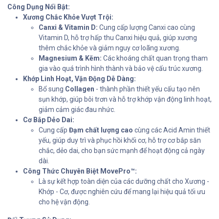
Công Dụng Nổi Bật:
Xương Chắc Khỏe Vượt Trội:
Canxi & Vitamin D:
Cung cấp lượng Canxi cao cùng
Vitamin D, hỗ trợ hấp thu Canxi hiệu quả, giúp xương
thêm chắc khỏe và giảm nguy cơ loãng xương.
Magnesium & Kẽm:
Các khoáng chất quan trọng tham
gia vào quá trình hình thành và bảo vệ cấu trúc xương.
Khớp Linh Hoạt, Vận Động Dễ Dàng:
Bổ sung
Collagen
- thành phần thiết yếu cấu tạo nên
sụn khớp, giúp bôi trơn và hỗ trợ khớp vận động linh hoạt,
giảm cảm giác đau nhức.
Cơ Bắp Dẻo Dai:
Cung cấp
Đạm chất lượng cao
cùng các Acid Amin thiết
yếu, giúp duy trì và phục hồi khối cơ, hỗ trợ cơ bắp săn
chắc, dẻo dai, cho bạn sức mạnh để hoạt động cả ngày
dài.
Công Thức Chuyên Biệt MovePro™:
Là sự kết hợp toàn diện của các dưỡng chất cho Xương -
Khớp - Cơ, được nghiên cứu để mang lại hiệu quả tối ưu
cho hệ vận động.