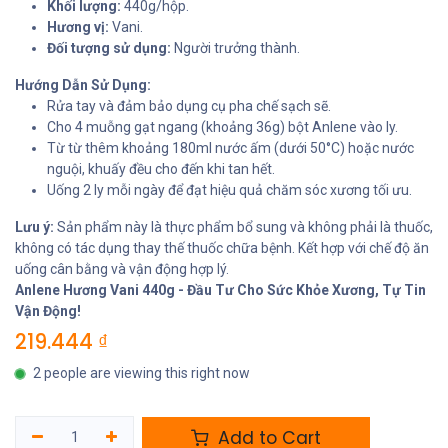
Khối lượng:
440g/hộp.
Hương vị:
Vani.
Đối tượng sử dụng:
Người trưởng thành.
Hướng Dẫn Sử Dụng:
Rửa tay và đảm bảo dụng cụ pha chế sạch sẽ.
Cho 4 muỗng gạt ngang (khoảng 36g) bột Anlene vào ly.
Từ từ thêm khoảng 180ml nước ấm (dưới 50°C) hoặc nước
nguội, khuấy đều cho đến khi tan hết.
Uống 2 ly mỗi ngày để đạt hiệu quả chăm sóc xương tối ưu.
Lưu ý:
Sản phẩm này là thực phẩm bổ sung và không phải là thuốc,
không có tác dụng thay thế thuốc chữa bệnh. Kết hợp với chế độ ăn
uống cân bằng và vận động hợp lý.
Anlene Hương Vani 440g - Đầu Tư Cho Sức Khỏe Xương, Tự Tin
Vận Động!
219.444
₫
2 people are viewing this right now
Add to Cart