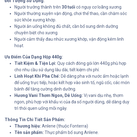
Đối Tượng Sử Dụng:
Người trưởng thành trên
30 tuổi
có nguy cơ loãng xương.
Người thường xuyên vận động, chơi thể thao, cần chăm sóc
sức khỏe xương khớp.
Người ăn uống không đủ chất, cần bổ sung dinh dưỡng
chuyên biệt cho xương.
Người cảm thấy đau nhức xương khớp, vận động kém linh
hoạt.
Ưu Điểm Của Dạng Hộp 440g:
Tiết Kiệm & Tiện Lợi:
Quy cách đóng gói lớn 440g phù hợp
cho nhu cầu sử dụng lâu dài, tiết kiệm chi phí.
Linh Hoạt Khi Pha Chế:
Dễ dàng pha với nước ấm hoặc lạnh
để uống trực tiếp, hoặc kết hợp vào sinh tố, ngũ cốc, các món
bánh để tăng cường dinh dưỡng.
Hương Vani Thơm Ngon, Dễ Uống:
Vị vani dịu nhẹ, thơm
ngon, phù hợp với khẩu vị của đa số người dùng, dễ dàng duy
trì thói quen uống mỗi ngày.
Thông Tin Chi Tiết Sản Phẩm:
Thương hiệu:
Anlene (thuộc Fonterra)
Tên sản phẩm:
Thực phẩm bổ sung Anlene.