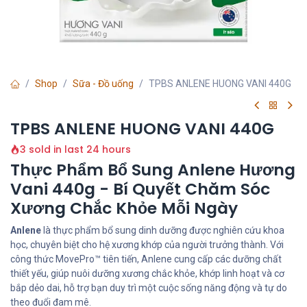
Shop
Sữa - Đồ uống
TPBS ANLENE HUONG VANI 440G
TPBS ANLENE HUONG VANI 440G
3 sold in last 24 hours
Thực Phẩm Bổ Sung Anlene Hương
Vani 440g - Bí Quyết Chăm Sóc
Xương Chắc Khỏe Mỗi Ngày
Anlene
là thực phẩm bổ sung dinh dưỡng được nghiên cứu khoa
học, chuyên biệt cho hệ xương khớp của người trưởng thành. Với
công thức MovePro™ tiên tiến, Anlene cung cấp các dưỡng chất
thiết yếu, giúp nuôi dưỡng xương chắc khỏe, khớp linh hoạt và cơ
bắp dẻo dai, hỗ trợ bạn duy trì một cuộc sống năng động và tự do
theo đuổi đam mê.