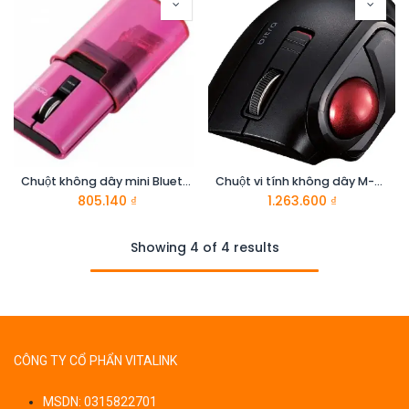
Chuột không dây mini Bluetooth ELECOM M-CC1BRPN-G
Chuột vi tính không dây M-MT1BRSBK hiệu ELECOM
805.140
₫
1.263.600
₫
Showing 4 of 4 results
CÔNG TY CỔ PHẨN VITALINK
MSDN: 0315822701