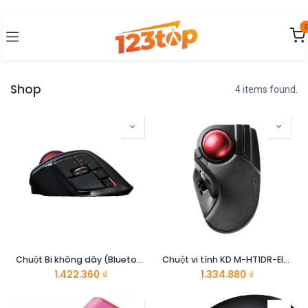
Bỏ qua để đến Nội dung
0
Shop
4 items found.
Chuột Bi không dây (Bluetooth/Wireless 2.4GHz) 1500dpi ELECOM M-DPT1MRBK
Chuột vi tính KD M-HT1DR-Elecom
1.422.360
₫
1.334.880
₫