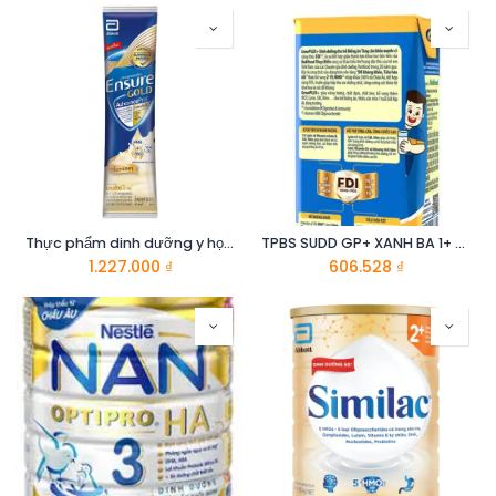
Thực phẩm dinh dưỡng y học: Ensure Gold 60.6g
TPBS SUDD GP+ XANH BA 1+ H180MLX48
1.227.000
₫
606.528
₫