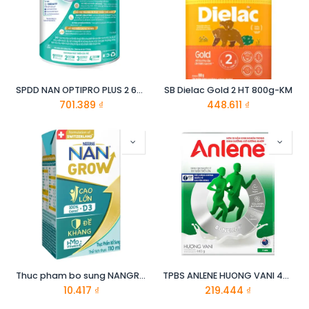
SPDD NAN OPTIPRO PLUS 2 6X800G
SB Dielac Gold 2 HT 800g-KM
701.389
₫
448.611
₫
Thuc pham bo sung NANGROW RTD 6(8x110ml) Mua 6 Tang 2
TPBS ANLENE HUONG VANI 440G
10.417
₫
219.444
₫