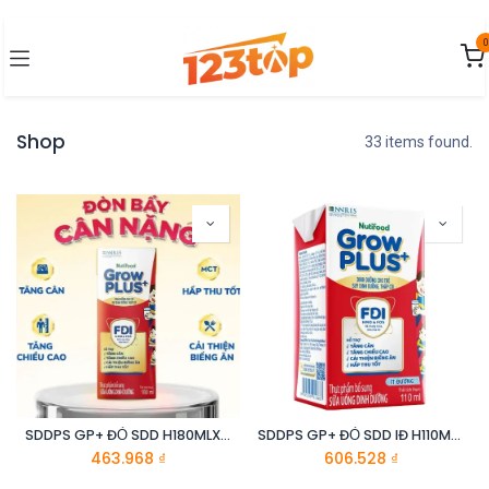
Bỏ qua để đến Nội dung
0
Shop
33 items found.
SDDPS GP+ ĐỎ SDD H180MLX48
SDDPS GP+ ĐỎ SDD IĐ H110MLX48_DCM
463.968
₫
606.528
₫