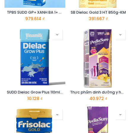
TPBS SUDD GP+ XANH BA 1+ H110MLX48
SB Dielac Gold 3 HT 850g-KM
979.614
₫
391.667
₫
SUDD Dielac Grow Plus 110ml -KM
Thực phẩm dinh dưỡng y hoc cho trẻ 1-10 tuổi : Pediasure hương vani 180ml
10.128
₫
40.972
₫