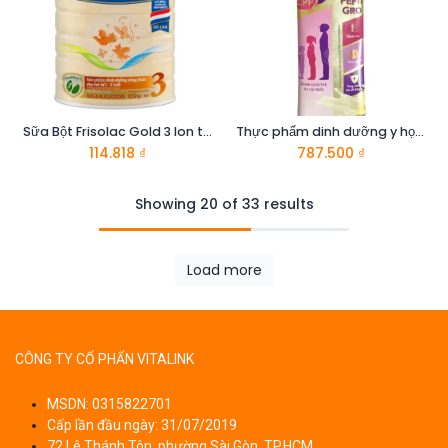
Sữa Bột Frisolac Gold 3 lon thiếc 850G-cho trẻ từ 12-24 tháng tuổi
Thực phẩm dinh dưỡng y học cho trẻ 1-10 tuổi : Pediasure hương vani 48.6g
114.818
₫
787.500
₫
Showing 20 of 33 results
Load more
CÔNG TY CỔ PHẨN VITALINK
MSDN: 0315822701
Cấp lần đầu ngày: 31/07/2019
72 Lê Thánh Tôn, phường Sài Gòn, TP.HCM.