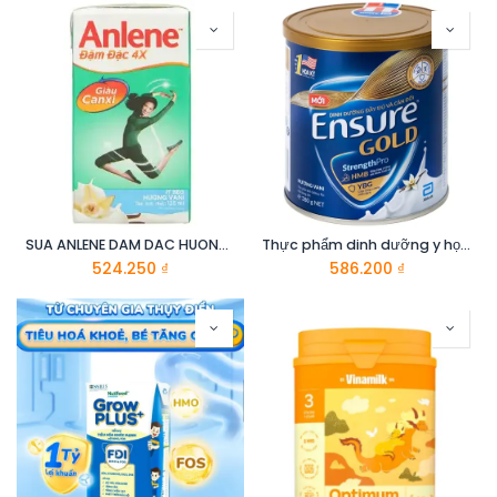
SUA ANLENE DAM DAC HUONG VANI 4x125ML
Thực phẩm dinh dưỡng y học : Ensure Gold 380g
524.250
₫
586.200
₫