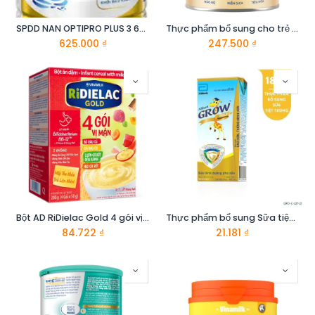
SPDD NAN OPTIPRO PLUS 3 6X800G
Thực phẩm bổ sung cho trẻ từ 2 tuổi trở lên Similac 2+ 1.6 KG
625.000
₫
247.500
₫
Bột AD RiDielac Gold 4 gói vị mặn 4 x 50g
Thực phẩm bổ sung Sữa tiệt trùng: Abbott Grow Gold hương vani 180ml
84.722
₫
21.181
₫