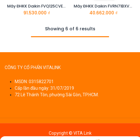
Máy ĐHKK Daikin FVQ125CVEB/RZR125MVM
Máy ĐHKK Daikin FVRN71BXV1V/RR71CBXV1V
91.530.000
₫
40.662.000
₫
Showing 6 of 6 results
CÔNG TY CỔ PHẨN VITALINK
MSDN: 0315822701
Cấp lần đầu ngày: 31/07/2019
72 Lê Thánh Tôn, phường Sài Gòn, TP.HCM.
Copyright © VITA Link