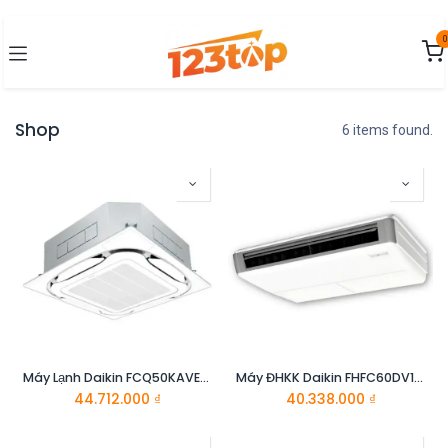
Bỏ qua để đến Nội dung
0
Shop
6 items found.
Máy Lạnh Daikin FCQ50KAVEA/RZR50MVMV
Máy ĐHKK Daikin FHFC60DV1/RZFC60DVM+BRC2E61
44.712.000
₫
40.338.000
₫