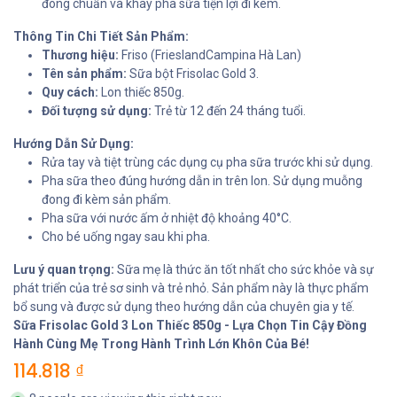
đong chuẩn và khay pha sữa tiện lợi đi kèm.
Thông Tin Chi Tiết Sản Phẩm:
Thương hiệu:
Friso (FrieslandCampina Hà Lan)
Tên sản phẩm:
Sữa bột Frisolac Gold 3.
Quy cách:
Lon thiếc 850g.
Đối tượng sử dụng:
Trẻ từ 12 đến 24 tháng tuổi.
Hướng Dẫn Sử Dụng:
Rửa tay và tiệt trùng các dụng cụ pha sữa trước khi sử dụng.
Pha sữa theo đúng hướng dẫn in trên lon. Sử dụng muỗng
đong đi kèm sản phẩm.
Pha sữa với nước ấm ở nhiệt độ khoảng 40°C.
Cho bé uống ngay sau khi pha.
Lưu ý quan trọng:
Sữa mẹ là thức ăn tốt nhất cho sức khỏe và sự
phát triển của trẻ sơ sinh và trẻ nhỏ. Sản phẩm này là thực phẩm
bổ sung và được sử dụng theo hướng dẫn của chuyên gia y tế.
Sữa Frisolac Gold 3 Lon Thiếc 850g - Lựa Chọn Tin Cậy Đồng
Hành Cùng Mẹ Trong Hành Trình Lớn Khôn Của Bé!
114.818
₫