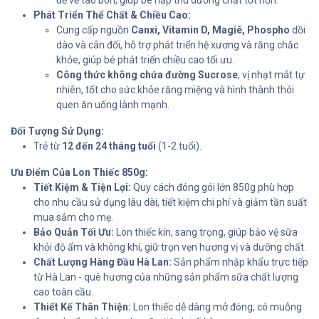
đề về táo bón, giúp bé hấp thu dưỡng chất tốt hơn.
Phát Triển Thể Chất & Chiều Cao:
Cung cấp nguồn
Canxi, Vitamin D, Magiê, Phospho
dồi
dào và cân đối, hỗ trợ phát triển hệ xương và răng chắc
khỏe, giúp bé phát triển chiều cao tối ưu.
Công thức không chứa đường Sucrose
, vị nhạt mát tự
nhiên, tốt cho sức khỏe răng miệng và hình thành thói
quen ăn uống lành mạnh.
Đối Tượng Sử Dụng:
Trẻ từ
12 đến 24 tháng tuổi
(1-2 tuổi).
Ưu Điểm Của Lon Thiếc 850g:
Tiết Kiệm & Tiện Lợi:
Quy cách đóng gói lớn 850g phù hợp
cho nhu cầu sử dụng lâu dài, tiết kiệm chi phí và giảm tần suất
mua sắm cho mẹ.
Bảo Quản Tối Ưu:
Lon thiếc kín, sang trọng, giúp bảo vệ sữa
khỏi độ ẩm và không khí, giữ trọn vẹn hương vị và dưỡng chất.
Chất Lượng Hàng Đầu Hà Lan:
Sản phẩm nhập khẩu trực tiếp
từ Hà Lan - quê hương của những sản phẩm sữa chất lượng
cao toàn cầu.
Thiết Kế Thân Thiện:
Lon thiếc dễ dàng mở đóng, có muỗng