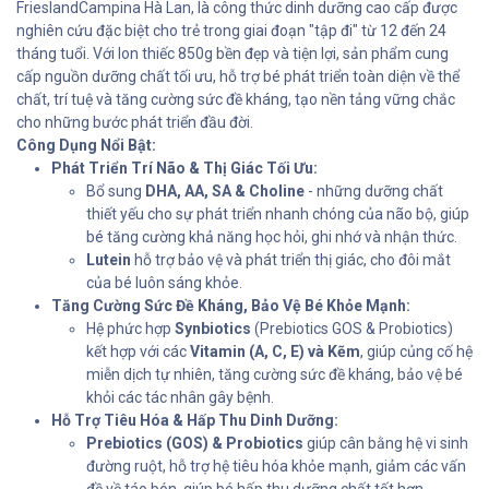
FrieslandCampina Hà Lan, là công thức dinh dưỡng cao cấp được
nghiên cứu đặc biệt cho trẻ trong giai đoạn "tập đi" từ 12 đến 24
tháng tuổi. Với lon thiếc 850g bền đẹp và tiện lợi, sản phẩm cung
cấp nguồn dưỡng chất tối ưu, hỗ trợ bé phát triển toàn diện về thể
chất, trí tuệ và tăng cường sức đề kháng, tạo nền tảng vững chắc
cho những bước phát triển đầu đời.
Công Dụng Nổi Bật:
Phát Triển Trí Não & Thị Giác Tối Ưu:
Bổ sung
DHA, AA, SA & Choline
- những dưỡng chất
thiết yếu cho sự phát triển nhanh chóng của não bộ, giúp
bé tăng cường khả năng học hỏi, ghi nhớ và nhận thức.
Lutein
hỗ trợ bảo vệ và phát triển thị giác, cho đôi mắt
của bé luôn sáng khỏe.
Tăng Cường Sức Đề Kháng, Bảo Vệ Bé Khỏe Mạnh:
Hệ phức hợp
Synbiotics
(Prebiotics GOS & Probiotics)
kết hợp với các
Vitamin (A, C, E) và Kẽm
, giúp củng cố hệ
miễn dịch tự nhiên, tăng cường sức đề kháng, bảo vệ bé
khỏi các tác nhân gây bệnh.
Hỗ Trợ Tiêu Hóa & Hấp Thu Dinh Dưỡng:
Prebiotics (GOS) & Probiotics
giúp cân bằng hệ vi sinh
đường ruột, hỗ trợ hệ tiêu hóa khỏe mạnh, giảm các vấn