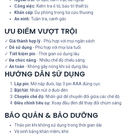
Công việc:
Kiểm tra ô tô, bảo trì thiết bị
Khẩn cấp:
Dự phòng trong túi cứu thương
An ninh:
Tuần tra, canh gác
ƯU ĐIỂM VƯỢT TRỘI
✓
Giá thành hợp lý
- Phù hợp với mọi ngân sách
✓
Dễ sử dụng
- Phù hợp với mọi lứa tuổi
✓
Tiết kiệm pin
- Thời gian sử dụng lâu
✓
Đa chức năng
- Nhiều chế độ chiếu sáng
✓
An toàn
- Không gây nóng khi sử dụng lâu
HƯỚNG DẪN SỬ DỤNG
Lắp pin:
Mở nắp đuôi, lắp 3 pin AAA đúng cực
Bật/tắt:
Nhấn nút ở đuôi đèn
Chuyển chế độ:
Nhấn giữ để chuyển đổi giữa các chế độ
Điều chỉnh tiêu cự:
Xoay đầu đèn để thay đổi chùm sáng
BẢO QUẢN & BẢO DƯỠNG
Tháo pin khi không sử dụng trong thời gian dài
Vệ sinh bằng khăn mềm, khô