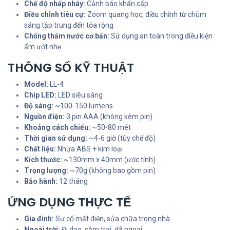
Chế độ nhấp nháy:
Cảnh báo khẩn cấp
Điều chỉnh tiêu cự:
Zoom quang học, điều chỉnh từ chùm
sáng tập trung đến tỏa rộng
Chống thấm nước cơ bản:
Sử dụng an toàn trong điều kiện
ẩm ướt nhẹ
THÔNG SỐ KỸ THUẬT
Model:
LL-4
Chip LED:
LED siêu sáng
Độ sáng:
~100-150 lumens
Nguồn điện:
3 pin AAA (không kèm pin)
Khoảng cách chiếu:
~50-80 mét
Thời gian sử dụng:
~4-6 giờ (tùy chế độ)
Chất liệu:
Nhựa ABS + kim loại
Kích thước:
~130mm x 40mm (ước tính)
Trọng lượng:
~70g (không bao gồm pin)
Bảo hành:
12 tháng
ỨNG DỤNG THỰC TẾ
Gia đình:
Sự cố mất điện, sửa chữa trong nhà
Ngoài trời:
Đi dạo, cắm trại, dã ngoại