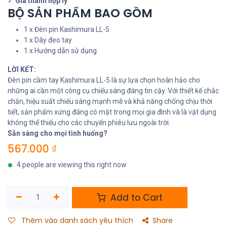
✓
Giá thành hợp lý
BỘ SẢN PHẨM BAO GỒM
1 x Đèn pin Kashimura LL-5
1 x Dây đeo tay
1 x Hướng dẫn sử dụng
LỜI KẾT:
Đèn pin cầm tay Kashimura LL-5 là sự lựa chọn hoàn hảo cho
những ai cần một công cụ chiếu sáng đáng tin cậy. Với thiết kế chắc
chắn, hiệu suất chiếu sáng mạnh mẽ và khả năng chống chịu thời
tiết, sản phẩm xứng đáng có mặt trong mọi gia đình và là vật dụng
không thể thiếu cho các chuyến phiêu lưu ngoài trời.
Sẵn sàng cho mọi tình huống?
567.000
₫
4 people are viewing this right now
Add to Cart
Thêm vào danh sách yêu thích
Share