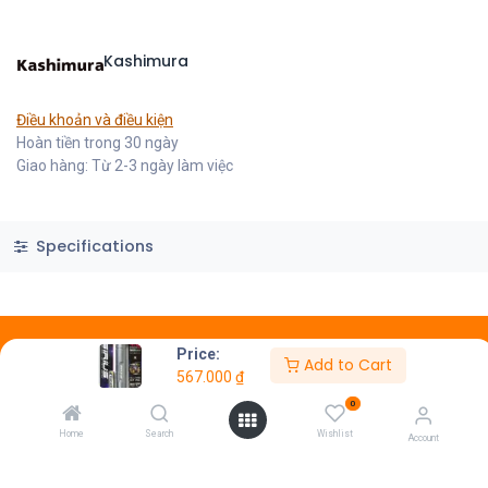
Kashimura
Điều khoản và điều kiện
Hoàn tiền trong 30 ngày
Giao hàng: Từ 2-3 ngày làm việc
Specifications
Price:
Add to Cart
CÔNG TY CỔ PHẨN VITALINK
567.000
₫
0
MSDN: 0315822701
Home
Search
Wishlist
Cấp lần đầu ngày: 31/07/2019
Account
72 Lê Thánh Tôn, phường Sài Gòn, TP.HCM.