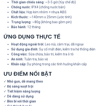
Thời gian chiếu sáng:
~3-5 giờ (tùy chế độ)
Chống nước:
IPX4 (chống nước bắn)
Chất liệu:
Hợp kim nhôm + nhựa ABS
Kích thước:
~140mm x 25mm (ước tính)
Trọng lượng:
~80g (không bao gồm pin)
Bảo hành:
12 tháng
ỨNG DỤNG THỰC TẾ
Hoạt động ngoài trời:
Leo núi, cắm trại, dã ngoại
Sử dụng gia đình:
Sự cố mất điện, kiểm tra hệ thống điện
Công việc:
Sửa chữa, bảo trì, kiểm tra ô tô
An ninh:
Tuần tra, bảo vệ
Khẩn cấp:
Dự phòng trong các tình huống khẩn cấp
ƯU ĐIỂM NỔI BẬT
✓
Nhỏ gọn, dễ mang theo
✓
Độ sáng vượt trội
✓
Tiết kiệm năng lượng
✓
Dễ dàng sử dụng
✓
Bền bỉ với thời gian