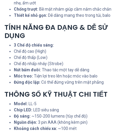
nhẹ, ẩm ướt
Chống trượt:
Bề mặt nhám giúp cầm nắm chắc chắn
Thiết kế nhỏ gọn:
Dễ dàng mang theo trong túi, balo
TÍNH NĂNG ĐA DẠNG & DỄ SỬ
DỤNG
3 Chế độ chiếu sáng:
Chế độ cao (High)
Chế độ thấp (Low)
Chế độ nhấp nháy (Strobe)
Nút bấm đuôi:
Thao tác một tay dễ dàng
Móc treo:
Tiện lợi treo lên hoặc móc vào balo
Đứng độc lập:
Có thể đứng vững trên mặt phẳng
THÔNG SỐ KỸ THUẬT CHI TIẾT
Model:
LL-5
Chip LED:
LED siêu sáng
Độ sáng:
~150-200 lumens (tùy chế độ)
Nguồn điện:
3 pin AAA (không kèm pin)
Khoảng cách chiếu xa:
~100 mét