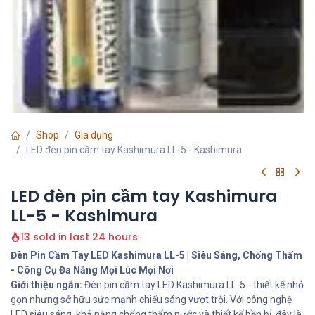
Shop
Gia dụng
LED đèn pin cầm tay Kashimura LL-5 - Kashimura
LED đèn pin cầm tay Kashimura
LL-5 - Kashimura
13 sold in last 24 hours
Đèn Pin Cầm Tay LED Kashimura LL-5 | Siêu Sáng, Chống Thấm
- Công Cụ Đa Năng Mọi Lúc Mọi Nơi
Giới thiệu ngắn:
Đèn pin cầm tay LED Kashimura LL-5 - thiết kế nhỏ
gọn nhưng sở hữu sức mạnh chiếu sáng vượt trội. Với công nghệ
LED siêu sáng, khả năng chống thấm nước và thiết kế bền bỉ, đây là