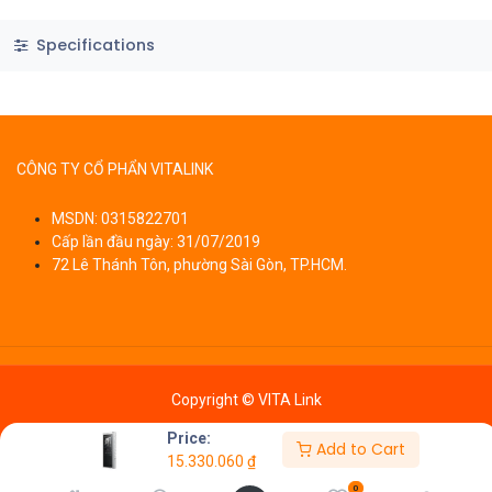
Specifications
CÔNG TY CỔ PHẨN VITALINK
MSDN: 0315822701
Cấp lần đầu ngày: 31/07/2019
72 Lê Thánh Tôn, phường Sài Gòn, TP.HCM.
Copyright © VITA Link
Price:
Add to Cart
15.330.060
₫
0