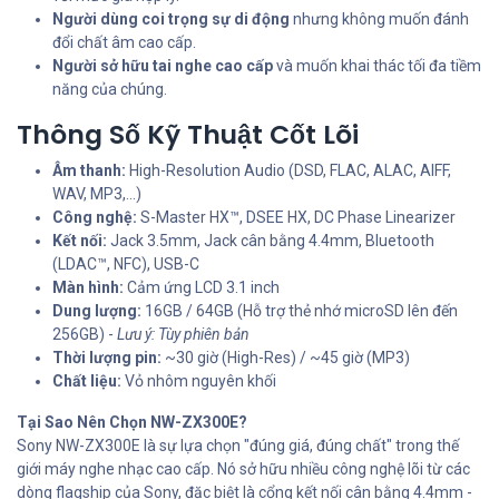
Người dùng coi trọng sự di động
nhưng không muốn đánh
đổi chất âm cao cấp.
Người sở hữu tai nghe cao cấp
và muốn khai thác tối đa tiềm
năng của chúng.
Thông Số Kỹ Thuật Cốt Lõi
Âm thanh:
High-Resolution Audio (DSD, FLAC, ALAC, AIFF,
WAV, MP3,...)
Công nghệ:
S-Master HX™, DSEE HX, DC Phase Linearizer
Kết nối:
Jack 3.5mm, Jack cân bằng 4.4mm, Bluetooth
(LDAC™, NFC), USB-C
Màn hình:
Cảm ứng LCD 3.1 inch
Dung lượng:
16GB / 64GB (Hỗ trợ thẻ nhớ microSD lên đến
256GB) -
Lưu ý: Tùy phiên bản
Thời lượng pin:
~30 giờ (High-Res) / ~45 giờ (MP3)
Chất liệu:
Vỏ nhôm nguyên khối
Tại Sao Nên Chọn NW-ZX300E?
Sony NW-ZX300E là sự lựa chọn "đúng giá, đúng chất" trong thế
giới máy nghe nhạc cao cấp. Nó sở hữu nhiều công nghệ lõi từ các
dòng flagship của Sony, đặc biệt là cổng kết nối cân bằng 4.4mm -