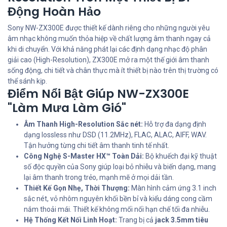
Động Hoàn Hảo
Sony NW-ZX300E được thiết kế dành riêng cho những người yêu
âm nhạc không muốn thỏa hiệp về chất lượng âm thanh ngay cả
khi di chuyển. Với khả năng phát lại các định dạng nhạc độ phân
giải cao (High-Resolution), ZX300E mở ra một thế giới âm thanh
sống động, chi tiết và chân thực mà ít thiết bị nào trên thị trường có
thể sánh kịp.
Điểm Nổi Bật Giúp NW-ZX300E
"Làm Mưa Làm Gió"
Âm Thanh High-Resolution Sắc nét:
Hỗ trợ đa dạng định
dạng lossless như DSD (11.2MHz), FLAC, ALAC, AIFF, WAV.
Tận hưởng từng chi tiết âm thanh tinh tế nhất.
Công Nghệ S-Master HX™ Toàn Dải:
Bộ khuếch đại kỹ thuật
số độc quyền của Sony giúp loại bỏ nhiễu và biến dạng, mang
lại âm thanh trong trẻo, mạnh mẽ ở mọi dải tần.
Thiết Kế Gọn Nhẹ, Thời Thượng:
Màn hình cảm ứng 3.1 inch
sắc nét, vỏ nhôm nguyên khối bền bỉ và kiểu dáng cong cầm
nắm thoải mái. Thiết kế không mối nối hạn chế tối đa nhiễu.
Hệ Thống Kết Nối Linh Hoạt:
Trang bị cả
jack 3.5mm tiêu