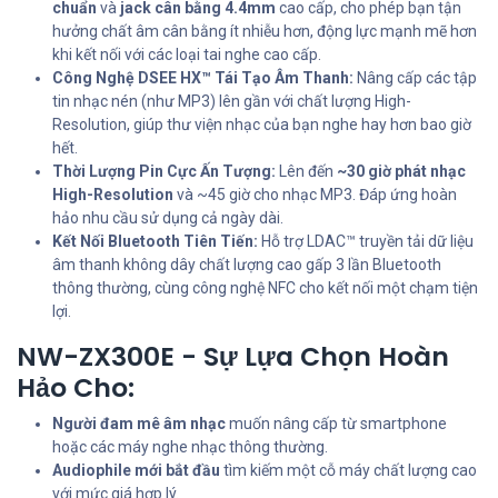
chuẩn
và
jack cân bằng 4.4mm
cao cấp, cho phép bạn tận
hưởng chất âm cân bằng ít nhiễu hơn, động lực mạnh mẽ hơn
khi kết nối với các loại tai nghe cao cấp.
Công Nghệ DSEE HX™ Tái Tạo Âm Thanh:
Nâng cấp các tập
tin nhạc nén (như MP3) lên gần với chất lượng High-
Resolution, giúp thư viện nhạc của bạn nghe hay hơn bao giờ
hết.
Thời Lượng Pin Cực Ấn Tượng:
Lên đến
~30 giờ phát nhạc
High-Resolution
và ~45 giờ cho nhạc MP3. Đáp ứng hoàn
hảo nhu cầu sử dụng cả ngày dài.
Kết Nối Bluetooth Tiên Tiến:
Hỗ trợ LDAC™ truyền tải dữ liệu
âm thanh không dây chất lượng cao gấp 3 lần Bluetooth
thông thường, cùng công nghệ NFC cho kết nối một chạm tiện
lợi.
NW-ZX300E - Sự Lựa Chọn Hoàn
Hảo Cho:
Người đam mê âm nhạc
muốn nâng cấp từ smartphone
hoặc các máy nghe nhạc thông thường.
Audiophile mới bắt đầu
tìm kiếm một cỗ máy chất lượng cao
với mức giá hợp lý.