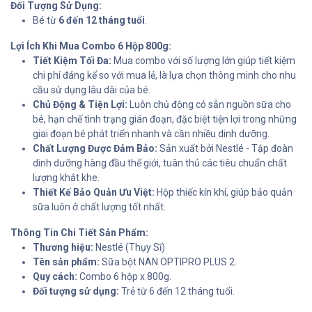
Đối Tượng Sử Dụng:
Bé từ
6 đến 12 tháng tuổi
.
Lợi Ích Khi Mua Combo 6 Hộp 800g:
Tiết Kiệm Tối Đa:
Mua combo với số lượng lớn giúp tiết kiệm
chi phí đáng kể so với mua lẻ, là lựa chọn thông minh cho nhu
cầu sử dụng lâu dài của bé.
Chủ Động & Tiện Lợi:
Luôn chủ động có sẵn nguồn sữa cho
bé, hạn chế tình trạng gián đoạn, đặc biệt tiện lợi trong những
giai đoạn bé phát triển nhanh và cần nhiều dinh dưỡng.
Chất Lượng Được Đảm Bảo:
Sản xuất bởi Nestlé - Tập đoàn
dinh dưỡng hàng đầu thế giới, tuân thủ các tiêu chuẩn chất
lượng khắt khe.
Thiết Kế Bảo Quản Ưu Việt:
Hộp thiếc kín khí, giúp bảo quản
sữa luôn ở chất lượng tốt nhất.
Thông Tin Chi Tiết Sản Phẩm:
Thương hiệu:
Nestlé (Thụy Sĩ)
Tên sản phẩm:
Sữa bột NAN OPTIPRO PLUS 2.
Quy cách:
Combo 6 hộp x 800g.
Đối tượng sử dụng:
Trẻ từ 6 đến 12 tháng tuổi.