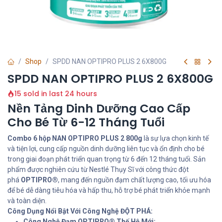
Shop
SPDD NAN OPTIPRO PLUS 2 6X800G
SPDD NAN OPTIPRO PLUS 2 6X800G
15 sold in last 24 hours
Nền Tảng Dinh Dưỡng Cao Cấp
Cho Bé Từ 6-12 Tháng Tuổi
Combo 6 hộp NAN OPTIPRO PLUS 2 800g
là sự lựa chọn kinh tế
và tiện lợi, cung cấp nguồn dinh dưỡng liên tục và ổn định cho bé
trong giai đoạn phát triển quan trọng từ 6 đến 12 tháng tuổi. Sản
phẩm được nghiên cứu từ Nestlé Thụy Sĩ với công thức đột
phá
OPTIPRO®
, mang đến nguồn đạm chất lượng cao, tối ưu hóa
để bé dễ dàng tiêu hóa và hấp thu, hỗ trợ bé phát triển khỏe mạnh
và toàn diện.
Công Dụng Nổi Bật Với Công Nghệ ĐỘT PHÁ:
Công Nghệ Đạm OPTIPRO® Thế Hệ Mới: