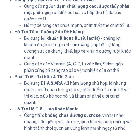
Cung cấp
nguồn đạm chất lượng cao, được thủy phân
một phần
, giúp bé dễ tiêu hóa và hấp thu tối đa các
dưỡng chất.
Hỗ trợ bé tăng cân khỏe mạnh, phát triển thể chất tối ưu.
Hỗ Trợ Tăng Cường Sức Đề Kháng:
Bổ sung
lợi khuẩn Bifidus BL (B. lactis)
- chủng lợi
khuẩn được chứng minh lâm sàng giúp hỗ trợ tăng
cường sức đề kháng, thiết lập hệ vi sinh đường ruột khỏe
mạnh.
Cung cấp các Vitamin (A, C, D, E) và Kẽm, Selen, góp
phần củng cố hàng rào bảo vệ tự nhiên của cơ thể.
Phát Triển Trí Não & Thị Giác:
Bổ sung
DHA & ARA
với hàm lượng phù hợp, là những
dưỡng chất quan trọng cho sự phát triển của não bộ và
thị giác, giúp bé học hỏi và khám phá thế giới xung
quanh.
Hỗ Trợ Hệ Tiêu Hóa Khỏe Mạnh:
Công thức
không chứa đường sucrose
, vị nhạt nhẹ
nhàng, gần giống với sữa mẹ, giúp bảo vệ răng miệng và
hình thành thói quen ăn uống lành mạnh ngay từ nhỏ.