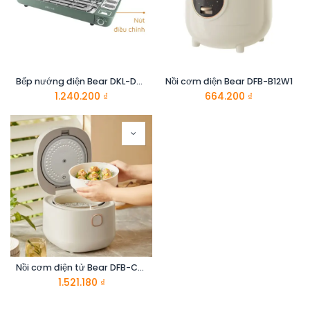
Bếp nướng điện Bear DKL-D20M2
Nồi cơm điện Bear DFB-B12W1
1.240.200
₫
664.200
₫
Nồi cơm điện tử Bear DFB-C30D1
1.521.180
₫