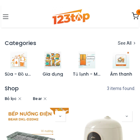
Bỏ qua để đến Nội dung
0
Categories
See All
Sữa - Đồ uống
Gia dụng
Tủ lạnh - Máy lạnh
Âm thanh
Shop
3 items found.
Bỏ lọc
Bear