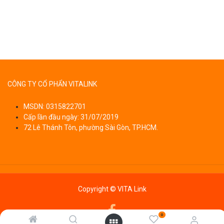
CÔNG TY CỔ PHẨN VITALINK
MSDN: 0315822701
Cấp lần đầu ngày: 31/07/2019
72 Lê Thánh Tôn, phường Sài Gòn, TP.HCM.
Copyright © VITA Link
0