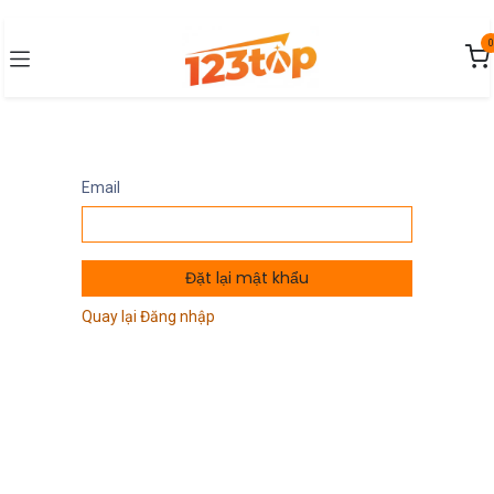
Bỏ qua để đến Nội dung
0
Email
Đặt lại mật khẩu
Quay lại Đăng nhập