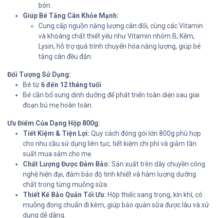
bón.
Giúp Bé Tăng Cân Khỏe Mạnh:
Cung cấp nguồn năng lượng cân đối, cùng các Vitamin
và khoáng chất thiết yếu như Vitamin nhóm B, Kẽm,
Lysin, hỗ trợ quá trình chuyển hóa năng lượng, giúp bé
tăng cân đều đặn.
Đối Tượng Sử Dụng:
Bé từ
6 đến 12 tháng tuổi
.
Bé cần bổ sung dinh dưỡng để phát triển toàn diện sau giai
đoạn bú mẹ hoàn toàn.
Ưu Điểm Của Dạng Hộp 800g:
Tiết Kiệm & Tiện Lợi:
Quy cách đóng gói lớn 800g phù hợp
cho nhu cầu sử dụng liên tục, tiết kiệm chi phí và giảm tần
suất mua sắm cho mẹ.
Chất Lượng Được Đảm Bảo:
Sản xuất trên dây chuyền công
nghệ hiện đại, đảm bảo độ tinh khiết và hàm lượng dưỡng
chất trong từng muỗng sữa.
Thiết Kế Bảo Quản Tối Ưu:
Hộp thiếc sang trọng, kín khí, có
muỗng đong chuẩn đi kèm, giúp bảo quản sữa được lâu và sử
dụng dễ dàng.