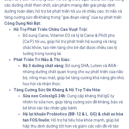
các dưỡng chất then chốt, sản phẩm mang đến giải pháp dinh
dưỡng toàn diện, hỗ trợ bé phát triển tối ưu về chiều cao, trí não và
tăng cường sức đề kháng trong "giai đoạn vàng" của sự phát triển.
Công Dụng Nổi Bật:
Hỗ Trợ Phát Triển Chiều Cao Vượt Trội:
Bổ sung Canxi, Vitamin D3 và tỷ lệ Canxi & Phốt pho
(Ca:P) tối ưu, giúp hỗ trợ phát triển hệ xương và răng
chắc khỏe, tạo nền tảng cho bé đạt được chiều cao lý
tưởng trong tương lai.
Phát Triển Trí Não & Thị Giác:
Bộ 3 dưỡng chất vàng:
Bổ sung DHA, Lutein và ARA -
những dưỡng chất quan trọng cho sự phát triển của não
bộ, võng mạc mắt, giúp bé tăng cường khả năng ghi nhớ,
học hỏi và nhận thức.
Tăng Cường Sức Đề Kháng & Hỗ Trợ Tiêu Hóa:
Sữa non ColosIgG 24h:
Cung cấp kháng thể IgG tự
nhiên từ sữa non, giúp tăng cường sức đề kháng, bảo vệ
bé khỏi các tác nhân gây bệnh.
Hệ lợi khuẩn Probiotics (BB-12 & L. GG) & chất xơ hòa
tan FOS/Inulin:
Hỗ trợ hệ tiêu hóa khỏe mạnh, giúp bé
hấp thu dinh dưỡng tốt hơn và giảm các vấn đề về táo