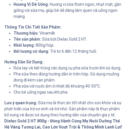
Hương Vị Dễ Uống:
Hương vị sữa thơm ngon, nhạt mát, gần
giống với sữa mẹ, giúp bé dễ dàng làm quen và uống ngon
miệng.
Thông Tin Chi Tiết Sản Phẩm:
Thương hiệu:
Vinamilk
Tên sản phẩm:
Sữa bột Dielac Gold 2 HT.
Khối lượng:
800g/hộp.
Đối tượng sử dụng:
Trẻ từ 6 đến 12 tháng tuổi.
Hướng Dẫn Sử Dụng:
Rửa tay và tiệt trùng các dụng cụ pha sữa trước khi sử dụng.
Pha sữa theo đúng hướng dẫn in trên hộp. Sử dụng muỗng
đong đi kèm sản phẩm.
Pha sữa với nước ấm ở nhiệt độ khoảng 40-50°C.
Cho bé uống ngay sau khi pha.
Lưu ý quan trọng:
Sữa mẹ là thức ăn tốt nhất cho sức khỏe và sự
phát triển của trẻ sơ sinh và trẻ nhỏ. Sản phẩm này là thực phẩm
bổ sung và được sử dụng theo hướng dẫn của chuyên gia y tế.
Dielac Gold 2 HT 800g - Đồng Hành Cùng Mẹ Nuôi Dưỡng Thế
Hệ Vàng Tương Lai, Cao Lớn Vượt Trội & Thông Minh Lanh Lợi!