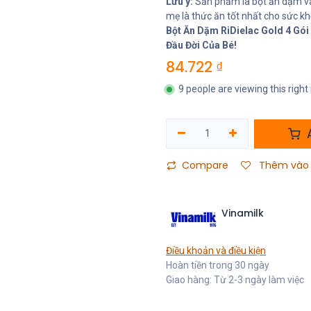
Lưu ý:
Sản phẩm là bột ăn dặm và
mẹ là thức ăn tốt nhất cho sức khỏ
Bột Ăn Dặm RiDielac Gold 4 Gó
Đầu Đời Của Bé!
84.722
₫
9 people are viewing this righ
A
Compare
Thêm vào 
Vinamilk
Điều khoản và điều kiện
Hoàn tiền trong 30 ngày
Giao hàng: Từ 2-3 ngày làm việc