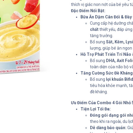
thích vị giác non nớt của bé yêu t
Đặc Điểm Nổi Bật:
Bữa Ăn Dặm Cân Đối & Đầy
Cung cấp hệ dưỡng chấ
chất
thiết yếu, đáp ứn
tăng trưởng.
Bổ sung
Sắt, Kẽm, Lys
lượng, giúp bé ăn ngon
Hỗ Trợ Phát Triển Trí Não 
Bổ sung
DHA, Axit Foli
toàn diện của não bộ và
Tăng Cường Sức Đề Kháng 
Bổ sung
lợi khuẩn Bif
tiêu hóa khỏe mạnh, t
đề kháng.
Ưu Điểm Của Combo 4 Gói Nhỏ 
Tiện Lợi Tối Đa:
Đóng gói dạng gói nh
theo khi ra ngoài, du l
Dễ dàng bảo quản:
Giú