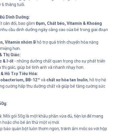
ừ 6 tháng tuổi.
 Đủ Dinh Dưỡng:
t cân đối, bao gồm
Đạm, Chất béo, Vitamin & Khoáng
g nhu cầu dinh dưỡng ngày càng cao của bé trong giai đoạn
in, Vitamin nhóm B
hỗ trợ quá trình chuyển hóa năng
 miệng hơn.
& Thị Giác:
c & I-ốt
- những dưỡng chất quan trọng cho sự phát triển
 thị giác, giúp bé tinh anh và nhanh nhạy hơn.
& Hỗ Trợ Tiêu Hóa:
idobacterium, BB-12™
và
chất xơ hòa tan Inulin
, hỗ trợ hệ
ăng cường hấp thu dưỡng chất và giúp bé tăng cường sức
50g:
ỏ:
Mỗi gói 50g là một khẩu phần vừa đủ, tiện lợi để mang
ịch hoặc cho bé ăn thử một vị mới.
p bảo quản bột luôn thơm ngon, tránh ẩm mốc so với hộp