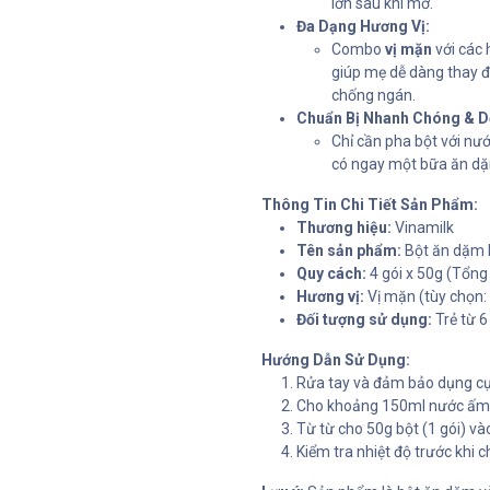
lớn sau khi mở.
Đa Dạng Hương Vị:
Combo
vị mặn
với các 
giúp mẹ dễ dàng thay đổ
chống ngán.
Chuẩn Bị Nhanh Chóng & D
Chỉ cần pha bột với nư
có ngay một bữa ăn dặ
Thông Tin Chi Tiết Sản Phẩm:
Thương hiệu:
Vinamilk
Tên sản phẩm:
Bột ăn dặm R
Quy cách:
4 gói x 50g (Tổng
Hương vị:
Vị mặn (tùy chọn: 
Đối tượng sử dụng:
Trẻ từ 6 
Hướng Dẫn Sử Dụng:
Rửa tay và đảm bảo dụng cụ
Cho khoảng 150ml nước ấm 
Từ từ cho 50g bột (1 gói) và
Kiểm tra nhiệt độ trước khi c