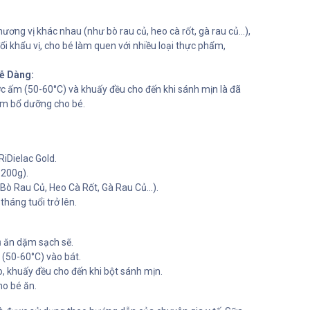
hương vị khác nhau (như bò rau củ, heo cà rốt, gà rau củ...),
i khẩu vị, cho bé làm quen với nhiều loại thực phẩm,
ễ Dàng:
ớc ấm (50-60°C) và khuấy đều cho đến khi sánh mịn là đã
m bổ dưỡng cho bé.
iDielac Gold.
 200g).
Bò Rau Củ, Heo Cà Rốt, Gà Rau Củ...).
tháng tuổi trở lên.
 ăn dặm sạch sẽ.
(50-60°C) vào bát.
o, khuấy đều cho đến khi bột sánh mịn.
ho bé ăn.