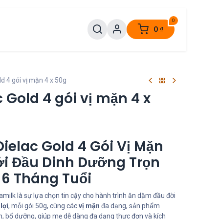
0
0
₫
d 4 gói vị mặn 4 x 50g
c Gold 4 gói vị mặn 4 x
ielac Gold 4 Gói Vị Mặn
ởi Đầu Dinh Dưỡng Trọn
 6 Tháng Tuổi
amilk là sự lựa chọn tin cậy cho hành trình ăn dặm đầu đời
lợi
, mỗi gói 50g, cùng các
vị mặn
đa dạng, sản phẩm
 bổ dưỡng, giúp mẹ dễ dàng đa dạng thực đơn và kích