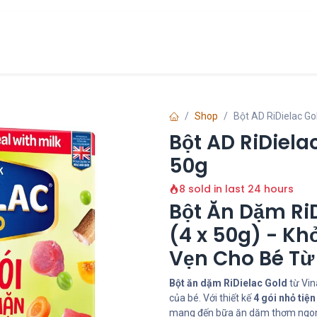
Chính Sách
Liên hệ
về chúng tôi
Shop
Bột AD RiDielac Gol
Bột AD RiDiela
50g
8 sold in last 24 hours
Bột Ăn Dặm RiD
(4 x 50g) - Kh
Vẹn Cho Bé Từ
Bột ăn dặm RiDielac Gold
từ Vin
của bé. Với thiết kế
4 gói nhỏ tiện 
mang đến bữa ăn dặm thơm ngon,