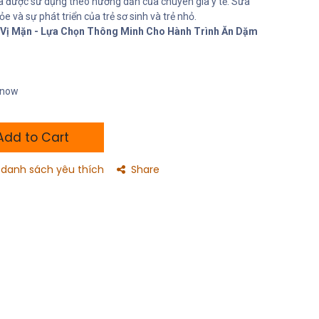
 được sử dụng theo hướng dẫn của chuyên gia y tế. Sữa
e và sự phát triển của trẻ sơ sinh và trẻ nhỏ.
i Vị Mặn - Lựa Chọn Thông Minh Cho Hành Trình Ăn Dặm
t now
dd to Cart
danh sách yêu thích
Share