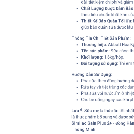
dài, tiết kiệm chi phí và gi
Chất Lượng Được Đảm Bảo
theo tiêu chuẩn khắt khe củ
Thiết Kế Bảo Quản Tối Ưu:
giúp bảo quản sữa được lâu 
Thông Tin Chi Tiết Sản Phẩm:
Thương hiệu:
Abbott Hoa Kỳ
Tên sản phẩm:
Sữa công thứ
Khối lượng:
1.6kg/hộp.
Đối tượng sử dụng:
Trẻ em t
Hướng Dẫn Sử Dụng:
Pha sữa theo đúng hướng dẫ
Rửa tay và tiệt trùng các dụ
Pha sữa với nước ấm ở nhiệ
Cho bé uống ngay sau khi ph
Lưu Ý:
Sữa mẹ là thức ăn tốt nhất
là thực phẩm bổ sung và được sử
Similac Gain Plus 2+ - Đồng H
Thông Minh!