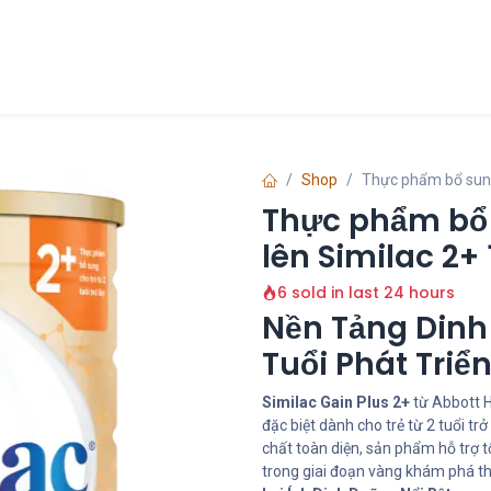
Chính Sách
Liên hệ
về chúng tôi
Shop
Thực phẩm bổ sung 
Thực phẩm bổ s
lên Similac 2+ 
6 sold in last 24 hours
Nền Tảng Dinh
Tuổi Phát Triển
Similac Gain Plus 2+
từ Abbott H
đặc biệt dành cho trẻ từ 2 tuổi tr
chất toàn diện, sản phẩm hỗ trợ tố
trong giai đoạn vàng khám phá thế