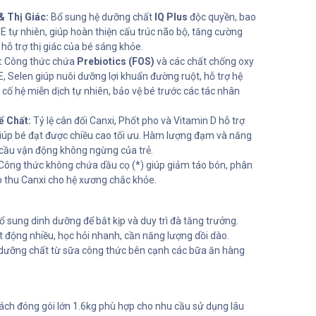
& Thị Giác:
Bổ sung hệ dưỡng chất
IQ Plus
độc quyền, bao
E tự nhiên, giúp hoàn thiện cấu trúc não bộ, tăng cường
 hỗ trợ thị giác của bé sáng khỏe.
:
Công thức chứa
Prebiotics (FOS)
và các chất chống oxy
, Selen giúp nuôi dưỡng lợi khuẩn đường ruột, hỗ trợ hệ
cố hệ miễn dịch tự nhiên, bảo vệ bé trước các tác nhân
ể Chất:
Tỷ lệ cân đối Canxi, Phốt pho và Vitamin D hỗ trợ
 giúp bé đạt được chiều cao tối ưu. Hàm lượng đạm và năng
cầu vận động không ngừng của trẻ.
Công thức không chứa dầu cọ (*) giúp giảm táo bón, phân
thu Canxi cho hệ xương chắc khỏe.
 sung dinh dưỡng để bắt kịp và duy trì đà tăng trưởng.
t động nhiều, học hỏi nhanh, cần năng lượng dồi dào.
dưỡng chất từ sữa công thức bên cạnh các bữa ăn hàng
ch đóng gói lớn 1.6kg phù hợp cho nhu cầu sử dụng lâu