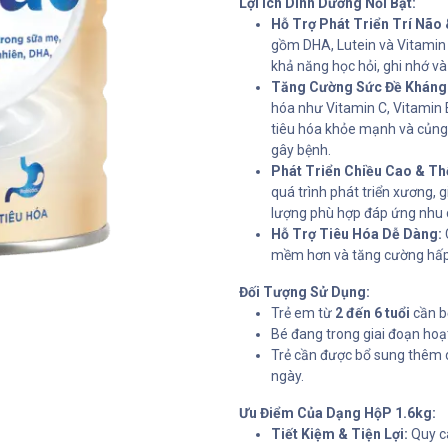
Lợi Ích Dinh Dưỡng Nổi Bật:
Hỗ Trợ Phát Triển Trí Não 
gồm DHA, Lutein và Vitamin 
khả năng học hỏi, ghi nhớ và
Tăng Cường Sức Đề Kháng
hóa như Vitamin C, Vitamin E
tiêu hóa khỏe mạnh và củng 
gây bệnh.
Phát Triển Chiều Cao & Th
quá trình phát triển xương,
lượng phù hợp đáp ứng nhu 
Hỗ Trợ Tiêu Hóa Dễ Dàng:
mềm hơn và tăng cường hấp 
Đối Tượng Sử Dụng:
Trẻ em từ
2 đến 6 tuổi
cần bổ
Bé đang trong giai đoạn hoạ
Trẻ cần được bổ sung thêm 
ngày.
Ưu Điểm Của Dạng HộP 1.6kg:
Tiết Kiệm & Tiện Lợi:
Quy cá