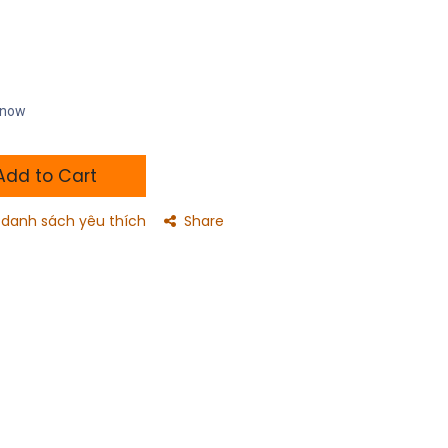
t now
dd to Cart
danh sách yêu thích
Share