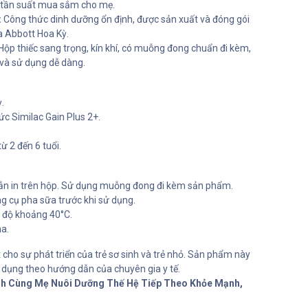
ảm tần suất mua sắm cho mẹ.
:
Công thức dinh dưỡng ổn định, được sản xuất và đóng gói
a Abbott Hoa Kỳ.
Hộp thiếc sang trọng, kín khí, có muỗng đong chuẩn đi kèm,
và sử dụng dễ dàng.
.
c Similac Gain Plus 2+.
ừ 2 đến 6 tuổi.
n in trên hộp. Sử dụng muỗng đong đi kèm sản phẩm.
ng cụ pha sữa trước khi sử dụng.
t độ khoảng 40°C.
a.
 cho sự phát triển của trẻ sơ sinh và trẻ nhỏ. Sản phẩm này
 dụng theo hướng dẫn của chuyên gia y tế.
ành Cùng Mẹ Nuôi Dưỡng Thế Hệ Tiếp Theo Khỏe Mạnh,