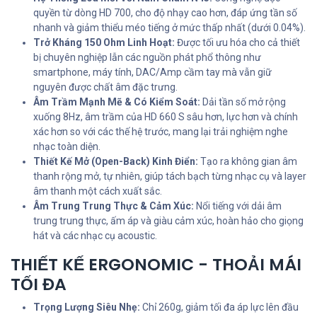
quyền từ dòng HD 700, cho độ nhạy cao hơn, đáp ứng tần số
nhanh và giảm thiểu méo tiếng ở mức thấp nhất (dưới 0.04%).
Trở Kháng 150 Ohm Linh Hoạt:
Được tối ưu hóa cho cả thiết
bị chuyên nghiệp lẫn các nguồn phát phổ thông như
smartphone, máy tính, DAC/Amp cầm tay mà vẫn giữ
nguyên được chất âm đặc trưng.
Âm Trầm Mạnh Mẽ & Có Kiểm Soát:
Dải tần số mở rộng
xuống 8Hz, âm trầm của HD 660 S sâu hơn, lực hơn và chính
xác hơn so với các thế hệ trước, mang lại trải nghiệm nghe
nhạc toàn diện.
Thiết Kế Mở (Open-Back) Kinh Điển:
Tạo ra không gian âm
thanh rộng mở, tự nhiên, giúp tách bạch từng nhạc cụ và layer
âm thanh một cách xuất sắc.
Âm Trung Trung Thực & Cảm Xúc:
Nổi tiếng với dải âm
trung trung thực, ấm áp và giàu cảm xúc, hoàn hảo cho giọng
hát và các nhạc cụ acoustic.
THIẾT KẾ ERGONOMIC - THOẢI MÁI
TỐI ĐA
Trọng Lượng Siêu Nhẹ:
Chỉ 260g, giảm tối đa áp lực lên đầu