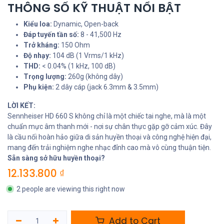
THÔNG SỐ KỸ THUẬT NỔI BẬT
Kiểu loa:
Dynamic, Open-back
Đáp tuyến tần số:
8 - 41,500 Hz
Trở kháng:
150 Ohm
Độ nhạy:
104 dB (1 Vrms/1 kHz)
THD:
< 0.04% (1 kHz, 100 dB)
Trọng lượng:
260g (không dây)
Phụ kiện:
2 dây cáp (jack 6.3mm & 3.5mm)
LỜI KẾT:
Sennheiser HD 660 S không chỉ là một chiếc tai nghe, mà là một
chuẩn mực âm thanh mới - nơi sự chân thực gặp gỡ cảm xúc. Đây
là cầu nối hoàn hảo giữa di sản huyền thoại và công nghệ hiện đại,
mang đến trải nghiệm nghe nhạc đỉnh cao mà vô cùng thuận tiện.
Sẵn sàng sở hữu huyền thoại?
12.133.800
₫
2 people are viewing this right now
Add to Cart