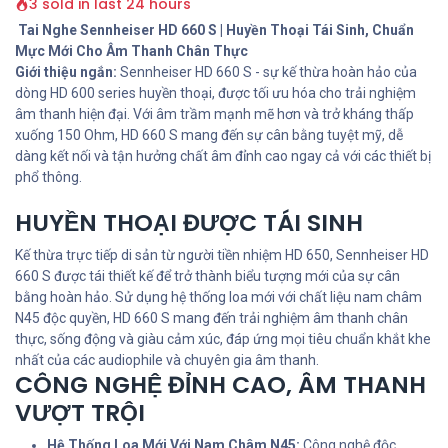
3 sold in last 24 hours
Tai Nghe Sennheiser HD 660 S | Huyền Thoại Tái Sinh, Chuẩn
Mực Mới Cho Âm Thanh Chân Thực
Giới thiệu ngắn:
Sennheiser HD 660 S - sự kế thừa hoàn hảo của
dòng HD 600 series huyền thoại, được tối ưu hóa cho trải nghiệm
âm thanh hiện đại. Với âm trầm mạnh mẽ hơn và trở kháng thấp
xuống 150 Ohm, HD 660 S mang đến sự cân bằng tuyệt mỹ, dễ
dàng kết nối và tận hưởng chất âm đỉnh cao ngay cả với các thiết bị
phổ thông.
HUYỀN THOẠI ĐƯỢC TÁI SINH
Kế thừa trực tiếp di sản từ người tiền nhiệm HD 650, Sennheiser HD
660 S được tái thiết kế để trở thành biểu tượng mới của sự cân
bằng hoàn hảo. Sử dụng hệ thống loa mới với chất liệu nam châm
N45 độc quyền, HD 660 S mang đến trải nghiệm âm thanh chân
thực, sống động và giàu cảm xúc, đáp ứng mọi tiêu chuẩn khắt khe
nhất của các audiophile và chuyên gia âm thanh.
CÔNG NGHỆ ĐỈNH CAO, ÂM THANH
VƯỢT TRỘI
Hệ Thống Loa Mới Với Nam Châm N45:
Công nghệ độc