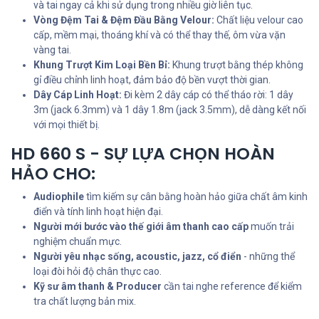
và tai ngay cả khi sử dụng trong nhiều giờ liên tục.
Vòng Đệm Tai & Đệm Đầu Bằng Velour:
Chất liệu velour cao
cấp, mềm mại, thoáng khí và có thể thay thế, ôm vừa vặn
vàng tai.
Khung Trượt Kim Loại Bền Bỉ:
Khung trượt bằng thép không
gỉ điều chỉnh linh hoạt, đảm bảo độ bền vượt thời gian.
Dây Cáp Linh Hoạt:
Đi kèm 2 dây cáp có thể tháo rời: 1 dây
3m (jack 6.3mm) và 1 dây 1.8m (jack 3.5mm), dễ dàng kết nối
với mọi thiết bị.
HD 660 S - SỰ LỰA CHỌN HOÀN
HẢO CHO:
Audiophile
tìm kiếm sự cân bằng hoàn hảo giữa chất âm kinh
điển và tính linh hoạt hiện đại.
Người mới bước vào thế giới âm thanh cao cấp
muốn trải
nghiệm chuẩn mực.
Người yêu nhạc sống, acoustic, jazz, cổ điển
- những thể
loại đòi hỏi độ chân thực cao.
Kỹ sư âm thanh & Producer
cần tai nghe reference để kiểm
tra chất lượng bản mix.