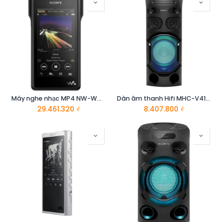
Máy nghe nhạc MP4 NW-WM1 A - Sony
Dàn âm thanh Hifi MHC-V41D//C SP6 - Sony
29.461.320
₫
8.407.800
₫