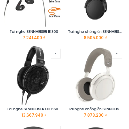
Tai nghe SENNHEISER IE 300
Tai nghe chống ồn SENNHEISER Momentum 4 Wireless (Đen)
7.241.400
₫
8.505.000
₫
Tai nghe SENNHEISER HD 660S2
Tai nghe chống ồn SENNHEISER Momentum True Wireless 4 (Trắng)
13.667.940
₫
7.873.200
₫