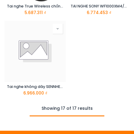
Tai nghe True Wireless chống ồn LinkBuds SONY WF-LS900N
TAI NGHE SONY WF1000XM4/SME
5.687.311
₫
6.774.453
₫
Tai nghe không dây SENNHEISER Accentum Plus (Trắng)
6.966.000
₫
Showing 17 of 17 results