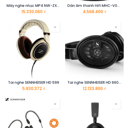
Máy nghe nhạc MP4 NW-ZX300 E - Sony
Dàn âm thanh Hifi MHC-V02//C SP6 - Sony
15.330.060
₫
4.568.400
₫
Tai nghe SENNHEISER HD 599
Tai nghe SENNHEISER HD 660 S
5.930.372
₫
12.133.800
₫