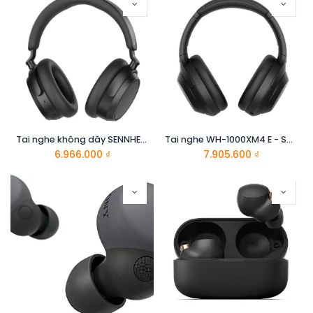
Tai nghe không dây SENNHEISER Accentum Plus (Đen)
Tai nghe WH-1000XM4 E - Sony
6.966.000
₫
7.905.600
₫