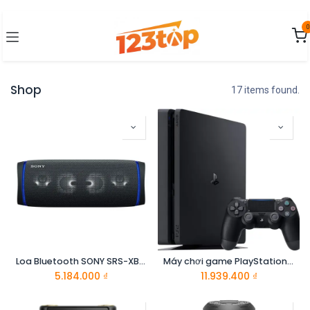
Bỏ qua để đến Nội dung
0
Shop
17 items found.
Loa Bluetooth SONY SRS-XB43/BC SP6
Máy chơi game PlayStation 4 CUH-2218xx - Sony
5.184.000
₫
11.939.400
₫