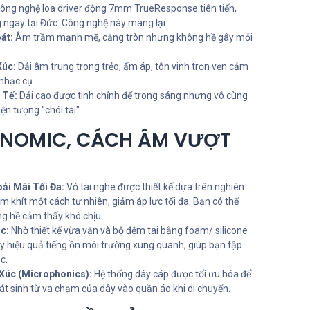
công nghệ loa driver động 7mm TrueResponse tiên tiến,
g ngay tại Đức. Công nghệ này mang lại:
át:
Âm trầm mạnh mẽ, căng tròn nhưng không hề gây mỏi
Xúc:
Dải âm trung trong trẻo, ấm áp, tôn vinh trọn vẹn cảm
nhạc cụ.
 Tế:
Dải cao được tinh chỉnh để trong sáng nhưng vô cùng
ện tượng "chói tai".
ONOMIC, CÁCH ÂM VƯỢT
ải Mái Tối Đa:
Vỏ tai nghe được thiết kế dựa trên nghiên
ôm khít một cách tự nhiên, giảm áp lực tối đa. Bạn có thể
g hề cảm thấy khó chịu.
c:
Nhờ thiết kế vừa vặn và bộ đệm tai bằng foam/ silicone
ly hiệu quả tiếng ồn môi trường xung quanh, giúp bạn tập
c.
Xúc (Microphonics):
Hệ thống dây cáp được tối ưu hóa để
hát sinh từ va chạm của dây vào quần áo khi di chuyển.