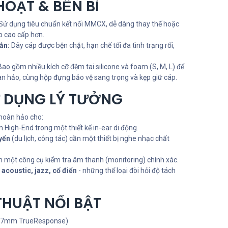
HOẠT & BỀN BỈ
Sử dụng tiêu chuẩn kết nối MMCX, dễ dàng thay thế hoặc
p cao cấp hơn.
ắn:
Dây cáp được bện chặt, hạn chế tối đa tình trạng rối,
ao gồm nhiều kích cỡ đệm tai silicone và foam (S, M, L) để
n hảo, cùng hộp đựng bảo vệ sang trọng và kẹp giữ cáp.
 DỤNG LÝ TƯỞNG
 hoàn hảo cho:
 High-End trong một thiết kế in-ear di động.
yển
(du lịch, công tác) cần một thiết bị nghe nhạc chất
 một công cụ kiểm tra âm thanh (monitoring) chính xác.
 acoustic, jazz, cổ điển
- những thể loại đòi hỏi độ tách
THUẬT NỔI BẬT
r 7mm TrueResponse)