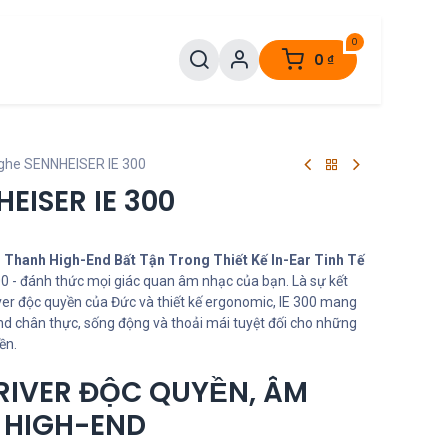
0
0
₫
nghe SENNHEISER IE 300
EISER IE 300
m Thanh High-End Bất Tận Trong Thiết Kế In-Ear Tinh Tế
0 - đánh thức mọi giác quan âm nhạc của bạn. Là sự kết
er độc quyền của Đức và thiết kế ergonomic, IE 300 mang
d chân thực, sống động và thoải mái tuyệt đối cho những
ền.
IVER ĐỘC QUYỀN, ÂM
 HIGH-END