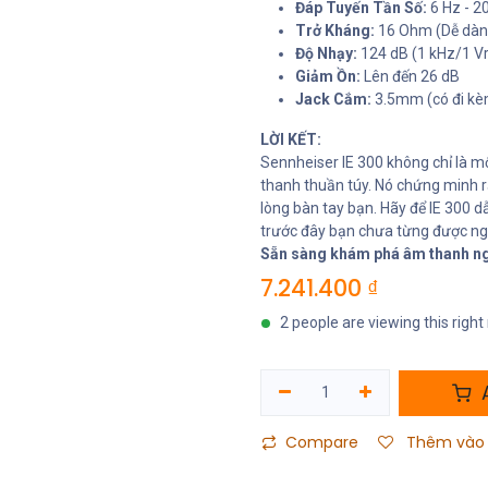
Đáp Tuyến Tần Số:
6 Hz - 2
Trở Kháng:
16 Ohm (Dễ dàng 
Độ Nhạy:
124 dB (1 kHz/1 V
Giảm Ồn:
Lên đến 26 dB
Jack Cắm:
3.5mm (có đi kè
LỜI KẾT:
Sennheiser IE 300 không chỉ là mộ
thanh thuần túy. Nó chứng minh r
lòng bàn tay bạn. Hãy để IE 300 d
trước đây bạn chưa từng được ng
Sẵn sàng khám phá âm thanh n
7.241.400
₫
2 people are viewing this righ
A
Compare
Thêm vào 