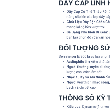
DÂY CÁP LINH 
Dây Cáp Có Thể Tháo Rời:
nâng cấp lên các loại dây cá
Chất Liệu Dây Bện Chắc Ch
mang lại độ bền vượt trội.
Đa Dạng Phụ Kiện Đi Kèm:
B
bạn lựa chọn độ vừa vặn hoà
ĐỐI TƯỢNG SỬ
Sennheiser IE 300 là sự lựa chọn
Audiophile
tìm kiếm chất âm
Người thường xuyên di chu
lượng cao, cách âm tốt.
Nhạc sĩ, Kỹ sư âm thanh
cần
Người yêu thích nhạc sống,
bạch và chi tiết cao.
THÔNG SỐ KỸ 
Kiểu Loa:
Dynamic (1 drive