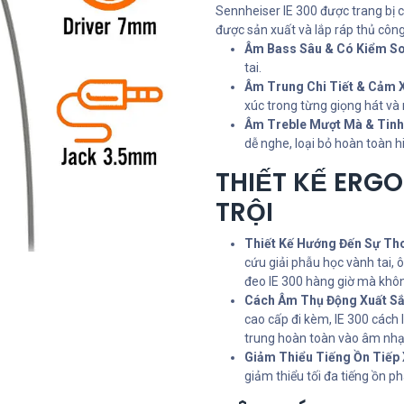
Sennheiser IE 300 được trang bị 
được sản xuất và lắp ráp thủ côn
Âm Bass Sâu & Có Kiểm So
tai.
Âm Trung Chi Tiết & Cảm 
xúc trong từng giọng hát và 
Âm Treble Mượt Mà & Tinh
dễ nghe, loại bỏ hoàn toàn hi
THIẾT KẾ ERG
TRỘI
Thiết Kế Hướng Đến Sự Tho
cứu giải phẫu học vành tai, 
đeo IE 300 hàng giờ mà khôn
Cách Âm Thụ Động Xuất Sắ
cao cấp đi kèm, IE 300 cách 
trung hoàn toàn vào âm nhạ
Giảm Thiểu Tiếng Ồn Tiếp 
giảm thiểu tối đa tiếng ồn p