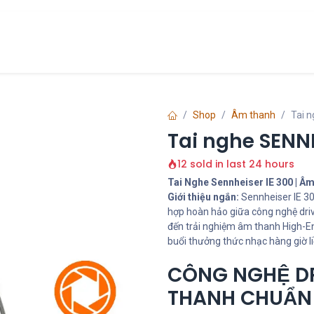
Chính Sách
Liên hệ
về chúng tôi
Shop
Âm thanh
Tai 
Tai nghe SENNH
12 sold in last 24 hours
Tai Nghe Sennheiser IE 300 | Â
Giới thiệu ngắn:
Sennheiser IE 30
hợp hoàn hảo giữa công nghệ driv
đến trải nghiệm âm thanh High-En
buổi thưởng thức nhạc hàng giờ li
CÔNG NGHỆ DR
THANH CHUẨN