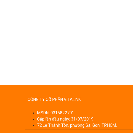
CÔNG TY CỔ PHẨN VITALINK
MSDN: 0315822701
Cấp lần đầu ngày: 31/07/2019
72 Lê Thánh Tôn, phường Sài Gòn, TP.HCM.