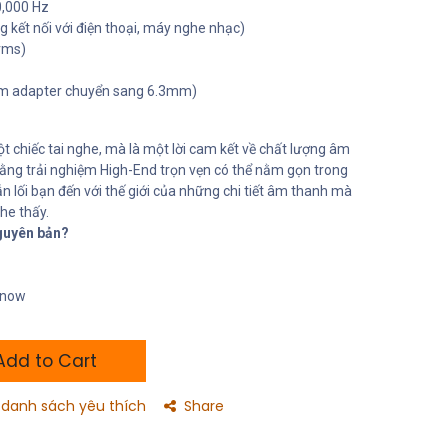
0,000 Hz
kết nối với điện thoại, máy nghe nhạc)
rms)
m adapter chuyển sang 6.3mm)
t chiếc tai nghe, mà là một lời cam kết về chất lượng âm
ằng trải nghiệm High-End trọn vẹn có thể nằm gọn trong
ẫn lối bạn đến với thế giới của những chi tiết âm thanh mà
he thấy.
guyên bản?
t now
dd to Cart
danh sách yêu thích
Share