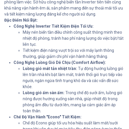
phòng làm việc. Sở hữu công nghệ biến tần Inverter tiên tiến cùng
khả năng vận hành êm ái, sản phẩm mang đến sự thoải mái tối ưu
và tiết kiệm năng lượng đáng kể cho người sử dụng.
Đặc Điểm Nổi Bật:
Công Nghệ Inverter Tiết Kiệm Điện Tối Ưu:
Máy nén biến tần điều chỉnh công suất thông minh theo
nhiệt độ phòng, tránh hao phí năng lượng do việc bật/tắt
liên tục.
Tiết kiệm điện năng vượt trội so với máy lạnh thông
thường, giúp giảm chi phí vận hành hàng tháng.
Công Nghệ Luồng Gió Dễ Chịu (Comfort Airflow):
Luồng gió mát tản nhiệt trần:
Tự động hướng luồng gió
lên trần nhà khi bật làm mát, tránh thổi gió trực tiếp vào
người, ngăn ngừa tình trạng khô da và các vấn đề sức
khỏe.
Luồng gió ấm sàn ấm:
Trong chế độ sưởi ấm, luồng gió
nóng được hướng xuống sàn nhà, giúp nhiệt độ trong
phòng ấm đều từ dưới lên, mang lại cảm giác ấm áp
toàn thân.
Chế Độ Vận Hành "Econo" Tiết Kiệm:
Chế độ Econo giúp tối ưu hóa hiệu suất làm mát/sưởi