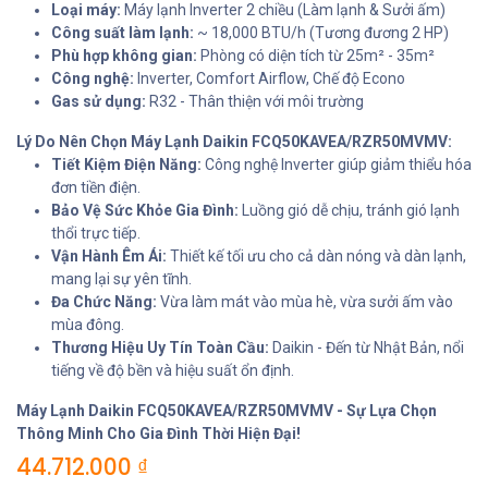
Loại máy:
Máy lạnh Inverter 2 chiều (Làm lạnh & Sưởi ấm)
Công suất làm lạnh:
~ 18,000 BTU/h (Tương đương 2 HP)
Phù hợp không gian:
Phòng có diện tích từ 25m² - 35m²
Công nghệ:
Inverter, Comfort Airflow, Chế độ Econo
Gas sử dụng:
R32 - Thân thiện với môi trường
Lý Do Nên Chọn Máy Lạnh Daikin FCQ50KAVEA/RZR50MVMV:
Tiết Kiệm Điện Năng:
Công nghệ Inverter giúp giảm thiểu hóa
đơn tiền điện.
Bảo Vệ Sức Khỏe Gia Đình:
Luồng gió dễ chịu, tránh gió lạnh
thổi trực tiếp.
Vận Hành Êm Ái:
Thiết kế tối ưu cho cả dàn nóng và dàn lạnh,
mang lại sự yên tĩnh.
Đa Chức Năng:
Vừa làm mát vào mùa hè, vừa sưởi ấm vào
mùa đông.
Thương Hiệu Uy Tín Toàn Cầu:
Daikin - Đến từ Nhật Bản, nổi
tiếng về độ bền và hiệu suất ổn định.
Máy Lạnh Daikin FCQ50KAVEA/RZR50MVMV - Sự Lựa Chọn
Thông Minh Cho Gia Đình Thời Hiện Đại!
44.712.000
₫