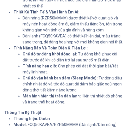
trong khi vẫn duy trì mức tiêu thụ điện năng ở mức thấp
nhất có thể.
Thiết Kế Tinh Tế & Vận Hành Êm Ái:
Dàn nóng (RZR50MVMV) được thiết kế với quạt gió và
máy nén hoạt động êm ái, giảm thiểu tiếng ồn, tôn trọng
không gian yên tĩnh của gia đình và hàng xóm.
Dàn lạnh (FCQ50KAVEA) có thiết kế hiện đại, màu trắng
sang trọng, dễ dàng hòa hợp với mọi không gian nội thất.
Tính Năng Bảo Vệ Toàn Diện & Tiện Lợi:
Chế độ tự động khởi động lại:
Tự động khôi phục cài
đặt trước đó khi có điện trở lại sau sự cố mất điện.
Tính năng hẹn giờ:
Cho phép cài đặt thời gian bật/tắt
máy linh hoạt.
Chế độ vận hành ban đêm (Sleep Mode):
Tự động điều
chỉnh nhiệt độ và tốc độ quạt để đảm bảo giấc ngủ ngon,
đồng thời tiết kiệm năng lượng.
Màn hình hiển thị trên dàn lạnh:
Hiển thị nhiệt độ phòng
và trạng thái hoạt động.
Thông Tin Kỹ Thuật:
Thương hiệu:
Daikin
Model:
FCQ50KAVEA/RZR50MVMV (Dàn lạnh/Dàn nóng)