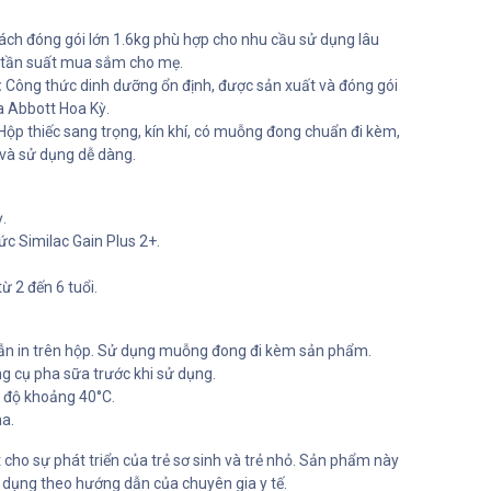
ch đóng gói lớn 1.6kg phù hợp cho nhu cầu sử dụng lâu
ảm tần suất mua sắm cho mẹ.
:
Công thức dinh dưỡng ổn định, được sản xuất và đóng gói
a Abbott Hoa Kỳ.
Hộp thiếc sang trọng, kín khí, có muỗng đong chuẩn đi kèm,
và sử dụng dễ dàng.
.
c Similac Gain Plus 2+.
ừ 2 đến 6 tuổi.
n in trên hộp. Sử dụng muỗng đong đi kèm sản phẩm.
ng cụ pha sữa trước khi sử dụng.
t độ khoảng 40°C.
a.
 cho sự phát triển của trẻ sơ sinh và trẻ nhỏ. Sản phẩm này
 dụng theo hướng dẫn của chuyên gia y tế.