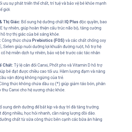
i ưu sự phát triển thể chất, trí tuệ và bảo vệ bé khỏe mạnh
 giới.
& Thị Giác:
Bổ sung hệ dưỡng chất
IQ Plus
độc quyền, bao
E tự nhiên, giúp hoàn thiện cấu trúc não bộ, tăng cường
 hỗ trợ thị giác của bé sáng khỏe.
:
Công thức chứa
Prebiotics (FOS)
và các chất chống oxy
, Selen giúp nuôi dưỡng lợi khuẩn đường ruột, hỗ trợ hệ
cố hệ miễn dịch tự nhiên, bảo vệ bé trước các tác nhân
ể Chất:
Tỷ lệ cân đối Canxi, Phốt pho và Vitamin D hỗ trợ
 giúp bé đạt được chiều cao tối ưu. Hàm lượng đạm và năng
cầu vận động không ngừng của trẻ.
Công thức không chứa dầu cọ (*) giúp giảm táo bón, phân
thu Canxi cho hệ xương chắc khỏe.
 sung dinh dưỡng để bắt kịp và duy trì đà tăng trưởng.
t động nhiều, học hỏi nhanh, cần năng lượng dồi dào.
dưỡng chất từ sữa công thức bên cạnh các bữa ăn hàng