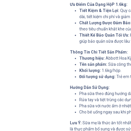
Ưu Điểm Của Dạng HộP 1.6kg:
Tiết Kiệm & Tiện Lợi:
Quy cá
dài, tiết kiệm chi phí và gi
Chất Lượng Được Đảm Bảo
theo tiêu chuẩn khắt khe củ
Thiết Kế Bảo Quản Tối Ưu:
giúp bảo quản sữa được lâu 
Thông Tin Chi Tiết Sản Phẩm:
Thương hiệu:
Abbott Hoa Kỳ
Tên sản phẩm:
Sữa công thứ
Khối lượng:
1.6kg/hộp.
Đối tượng sử dụng:
Trẻ em t
Hướng Dẫn Sử Dụng:
Pha sữa theo đúng hướng dẫ
Rửa tay và tiệt trùng các dụ
Pha sữa với nước ấm ở nhiệ
Cho bé uống ngay sau khi ph
Lưu Ý:
Sữa mẹ là thức ăn tốt nhất
là thực phẩm bổ sung và được sử