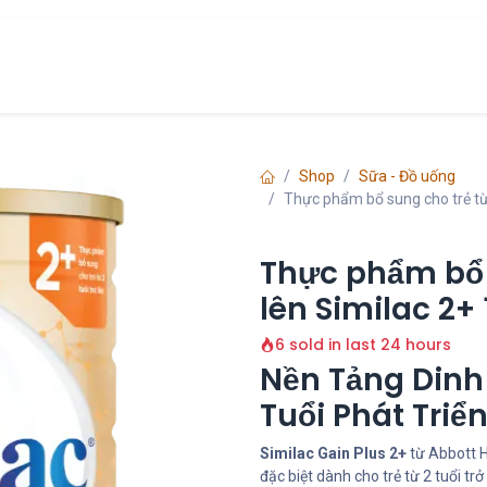
Chính Sách
Liên hệ
về chúng tôi
Shop
Sữa - Đồ uống
Thực phẩm bổ sung cho trẻ từ 2
Thực phẩm bổ s
lên Similac 2+ 
6 sold in last 24 hours
Nền Tảng Dinh
Tuổi Phát Triển
Similac Gain Plus 2+
từ Abbott H
đặc biệt dành cho trẻ từ 2 tuổi tr