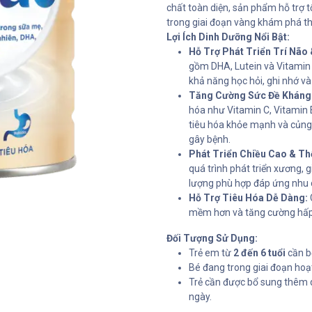
chất toàn diện, sản phẩm hỗ trợ tố
trong giai đoạn vàng khám phá thế
Lợi Ích Dinh Dưỡng Nổi Bật:
Hỗ Trợ Phát Triển Trí Não 
gồm DHA, Lutein và Vitamin 
khả năng học hỏi, ghi nhớ và
Tăng Cường Sức Đề Kháng
hóa như Vitamin C, Vitamin E
tiêu hóa khỏe mạnh và củng 
gây bệnh.
Phát Triển Chiều Cao & Th
quá trình phát triển xương,
lượng phù hợp đáp ứng nhu 
Hỗ Trợ Tiêu Hóa Dễ Dàng:
mềm hơn và tăng cường hấp 
Đối Tượng Sử Dụng:
Trẻ em từ
2 đến 6 tuổi
cần bổ
Bé đang trong giai đoạn hoạ
Trẻ cần được bổ sung thêm 
ngày.