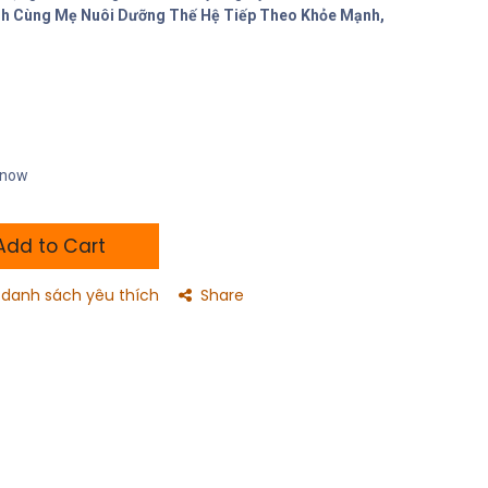
ành Cùng Mẹ Nuôi Dưỡng Thế Hệ Tiếp Theo Khỏe Mạnh,
t now
dd to Cart
danh sách yêu thích
Share