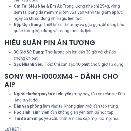
cảnh sử dụng.
Ôm Tai Siêu Nhẹ & Êm Ái:
Trọng lượng nhẹ chỉ 254g, vòng
đệm tai bằng da mềm mại ôm vừa vặn vành tai, giảm áp lực
ngay cả khi sử dụng nhiều giờ liên tục.
Gập Gọn Gàng:
Thiết kế có thể xoay và gập gọn, dễ dàng bảo
quản trong hộp đựng và mang theo du lịch.
HIỆU SUẤN PIN ẤN TƯỢNG
30 Giờ Sử Dụng:
Thời lượng pin lên đến 30 giờ với chế độ
chống ồn bật.
Sạc Nhanh Siêu Tốc:
Chỉ cần sạc
10 phút
cho
5 giờ
sử dụng.
SONY WH-1000XM4 - DÀNH CHO
AI?
Người thường xuyên di chuyển
(máy bay, tàu xe) cần sự tĩnh
lặng tuyệt đối.
Dân văn phòng
làm việc tại không gian mở, cần tập trung.
Học sinh, sinh viên
cần không gian yên tĩnh để học tập.
Tín đồ âm nhạc
yêu cầu chất âm cao cấp mọi lúc mọi nơi.
LỜI KẾT: