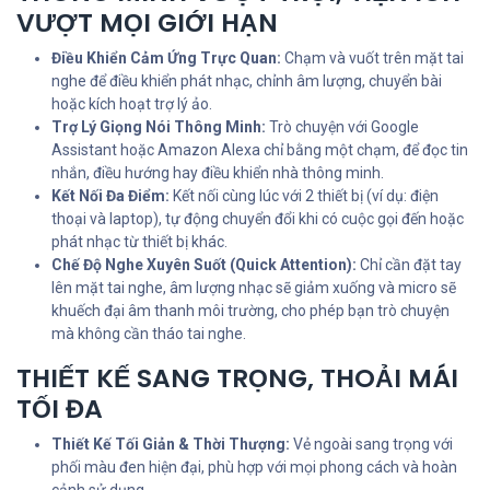
VƯỢT MỌI GIỚI HẠN
Điều Khiển Cảm Ứng Trực Quan:
Chạm và vuốt trên mặt tai
nghe để điều khiển phát nhạc, chỉnh âm lượng, chuyển bài
hoặc kích hoạt trợ lý ảo.
Trợ Lý Giọng Nói Thông Minh:
Trò chuyện với Google
Assistant hoặc Amazon Alexa chỉ bằng một chạm, để đọc tin
nhắn, điều hướng hay điều khiển nhà thông minh.
Kết Nối Đa Điểm:
Kết nối cùng lúc với 2 thiết bị (ví dụ: điện
thoại và laptop), tự động chuyển đổi khi có cuộc gọi đến hoặc
phát nhạc từ thiết bị khác.
Chế Độ Nghe Xuyên Suốt (Quick Attention):
Chỉ cần đặt tay
lên mặt tai nghe, âm lượng nhạc sẽ giảm xuống và micro sẽ
khuếch đại âm thanh môi trường, cho phép bạn trò chuyện
mà không cần tháo tai nghe.
THIẾT KẾ SANG TRỌNG, THOẢI MÁI
TỐI ĐA
Thiết Kế Tối Giản & Thời Thượng:
Vẻ ngoài sang trọng với
phối màu đen hiện đại, phù hợp với mọi phong cách và hoàn