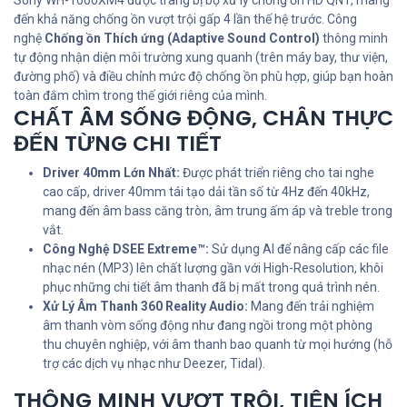
Sony WH-1000XM4 được trang bị bộ xử lý chống ồn HD QN1, mang
đến khả năng chống ồn vượt trội gấp 4 lần thế hệ trước. Công
nghệ
Chống ồn Thích ứng (Adaptive Sound Control)
thông minh
tự động nhận diện môi trường xung quanh (trên máy bay, thư viện,
đường phố) và điều chỉnh mức độ chống ồn phù hợp, giúp bạn hoàn
toàn đắm chìm trong thế giới riêng của mình.
CHẤT ÂM SỐNG ĐỘNG, CHÂN THỰC
ĐẾN TỪNG CHI TIẾT
Driver 40mm Lớn Nhất:
Được phát triển riêng cho tai nghe
cao cấp, driver 40mm tái tạo dải tần số từ 4Hz đến 40kHz,
mang đến âm bass căng tròn, âm trung ấm áp và treble trong
vắt.
Công Nghệ DSEE Extreme™:
Sử dụng AI để nâng cấp các file
nhạc nén (MP3) lên chất lượng gần với High-Resolution, khôi
phục những chi tiết âm thanh đã bị mất trong quá trình nén.
Xử Lý Âm Thanh 360 Reality Audio:
Mang đến trải nghiệm
âm thanh vòm sống động như đang ngồi trong một phòng
thu chuyên nghiệp, với âm thanh bao quanh từ mọi hướng (hỗ
trợ các dịch vụ nhạc như Deezer, Tidal).
THÔNG MINH VƯỢT TRỘI, TIỆN ÍCH