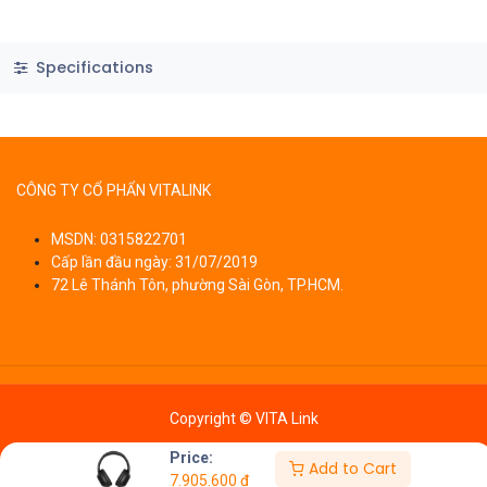
Specifications
CÔNG TY CỔ PHẨN VITALINK
MSDN: 0315822701
Cấp lần đầu ngày: 31/07/2019
72 Lê Thánh Tôn, phường Sài Gòn, TP.HCM.
Copyright © VITA Link
Price:
Add to Cart
7.905.600
₫