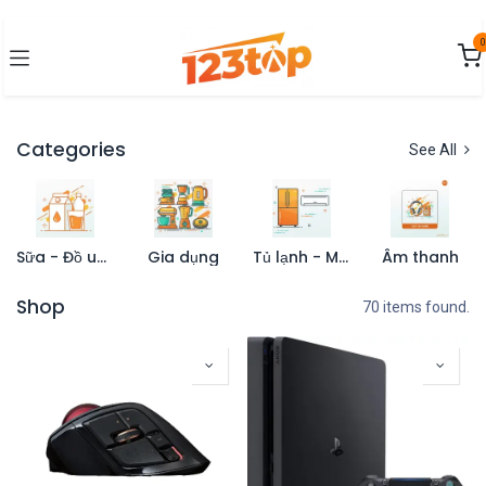
Bỏ qua để đến Nội dung
0
Categories
See All
Sữa - Đồ uống
Gia dụng
Tủ lạnh - Máy lạnh
Âm thanh
Shop
70 items found.