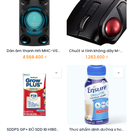
Dàn âm thanh Hifi MHC-V02//C SP6 - Sony
Chuột vi tính không dây M-MT1BRSBK hiệu ELECOM
4.568.400
₫
1.263.600
₫
SDDPS GP+ ĐỎ SDD IĐ H180MLX48_DCM
Thực phẩm dinh dưỡng y học: Ensure Gold 237ml