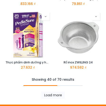
833.166
₫
79.861
₫
Thực phẩm dinh dưỡng y hoc̣ cho trẻ 1-10 tuổi : Pediasure hương vani 110ml
Rổ inox ZWILLING 24
27.632
₫
974.592
₫
Showing 40 of 70 results
Load more