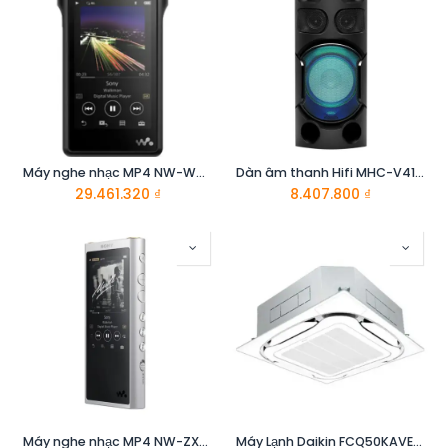
Máy nghe nhạc MP4 NW-WM1 A - Sony
Dàn âm thanh Hifi MHC-V41D//C SP6 - Sony
29.461.320
₫
8.407.800
₫
Máy nghe nhạc MP4 NW-ZX300 E - Sony
Máy Lạnh Daikin FCQ50KAVEA/RZR50MVMV