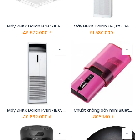
Máy ĐHKK Daikin FCFC71DVM/RZFC71DVM
Máy ĐHKK Daikin FVQ125CVEB/RZR125MVM
49.572.000
₫
91.530.000
₫
Máy ĐHKK Daikin FVRN71BXV1V/RR71CBXV1V
Chuột không dây mini Bluetooth ELECOM M-CC1BRPN-G
40.662.000
₫
805.140
₫