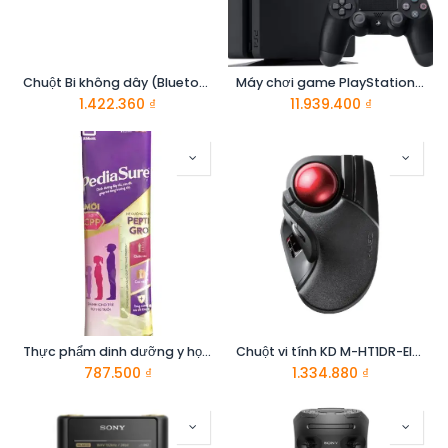
Chuột Bi không dây (Bluetooth/Wireless 2.4GHz) 1500dpi ELECOM M-DPT1MRBK
Máy chơi game PlayStation 4 CUH-2218xx - Sony
1.422.360
₫
11.939.400
₫
Thực phẩm dinh dưỡng y học cho trẻ 1-10 tuổi : Pediasure hương vani 48.6g
Chuột vi tính KD M-HT1DR-Elecom
787.500
₫
1.334.880
₫