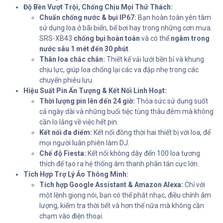
Độ Bền Vượt Trội, Chống Chịu Mọi Thử Thách:
Chuẩn chống nước & bụi IP67:
Bạn hoàn toàn yên tâm
sử dụng loa ở bãi biển, bể bơi hay trong những cơn mưa.
SRS-XB43
chống bụi hoàn toàn
và có thể
ngâm trong
nước sâu 1 mét đến 30 phút
.
Thân loa chắc chắn:
Thiết kế vải lưới bền bỉ và khung
chịu lực, giúp loa chống lại các va đập nhẹ trong các
chuyến phiêu lưu.
Hiệu Suất Pin Ấn Tượng & Kết Nối Linh Hoạt:
Thời lượng pin lên đến 24 giờ:
Thỏa sức sử dụng suốt
cả ngày dài và những buổi tiệc tùng thâu đêm mà không
cần lo lắng về việc hết pin.
Kết nối đa điểm:
Kết nối đồng thời hai thiết bị với loa, để
mọi người luân phiên làm DJ.
Chế độ Fiesta:
Kết nối không dây đến 100 loa tương
thích để tạo ra hệ thống âm thanh phân tán cực lớn.
Tích Hợp Trợ Lý Ảo Thông Minh:
Tích hợp Google Assistant & Amazon Alexa:
Chỉ với
một lệnh giọng nói, bạn có thể phát nhạc, điều chỉnh âm
lượng, kiểm tra thời tiết và hơn thế nữa mà không cần
chạm vào điện thoại.