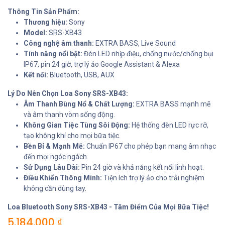
Thông Tin Sản Phẩm:
Thương hiệu:
Sony
Model:
SRS-XB43
Công nghệ âm thanh:
EXTRA BASS, Live Sound
Tính năng nổi bật:
Đèn LED nhịp điệu, chống nước/chống bụi
IP67, pin 24 giờ, trợ lý ảo Google Assistant & Alexa
Kết nối:
Bluetooth, USB, AUX
Lý Do Nên Chọn Loa Sony SRS-XB43:
Âm Thanh Bùng Nổ & Chất Lượng:
EXTRA BASS mạnh mẽ
và âm thanh vòm sống động.
Không Gian Tiệc Tùng Sôi Động:
Hệ thống đèn LED rực rỡ,
tạo không khí cho mọi bữa tiệc.
Bền Bỉ & Mạnh Mẽ:
Chuẩn IP67 cho phép bạn mang âm nhạc
đến mọi ngóc ngách.
Sử Dụng Lâu Dài:
Pin 24 giờ và khả năng kết nối linh hoạt.
Điều Khiển Thông Minh:
Tiện ích trợ lý ảo cho trải nghiệm
không cần dùng tay.
Loa Bluetooth Sony SRS-XB43 - Tâm Điểm Của Mọi Bữa Tiệc!
5.184.000
₫