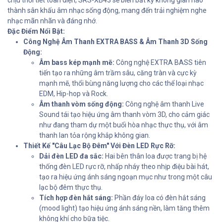
chịu thời tiết toàn diện, SRS-XB43 sẽ biến bất kỳ không gian nào
thành sân khấu âm nhạc sống động, mang đến trải nghiệm nghe
nhạc mãn nhãn và đáng nhớ.
Đặc Điểm Nổi Bật:
Công Nghệ Âm Thanh EXTRA BASS & Âm Thanh 3D Sống
Động:
Âm bass kép mạnh mẽ:
Công nghệ EXTRA BASS tiên
tiến tạo ra những âm trầm sâu, căng tràn và cực kỳ
mạnh mẽ, thổi bùng năng lượng cho các thể loại nhạc
EDM, Hip-hop và Rock.
Âm thanh vòm sống động:
Công nghệ âm thanh Live
Sound tái tạo hiệu ứng âm thanh vòm 3D, cho cảm giác
như đang tham dự một buổi hòa nhạc thực thụ, với âm
thanh lan tỏa rộng khắp không gian.
Thiết Kế "Câu Lạc Bộ Đêm" Với Đèn LED Rực Rỡ:
Dải đèn LED đa sắc:
Hai bên thân loa được trang bị hệ
thống đèn LED rực rỡ, nhấp nháy theo nhịp điệu bài hát,
tạo ra hiệu ứng ánh sáng ngoạn mục như trong một câu
lạc bộ đêm thực thụ.
Tích hợp đèn hắt sáng:
Phần đáy loa có đèn hắt sáng
(mood light) tạo hiệu ứng ánh sáng nền, làm tăng thêm
không khí cho bữa tiệc.